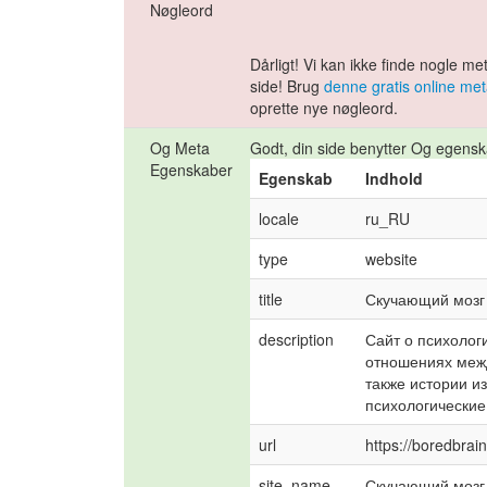
Nøgleord
Dårligt! Vi kan ikke finde nogle m
side! Brug
denne gratis online me
oprette nye nøgleord.
Og Meta
Godt, din side benytter Og egens
Egenskaber
Egenskab
Indhold
locale
ru_RU
type
website
title
Скучающий мозг
description
Сайт о психологи
отношениях межд
также истории из
психологические
url
https://boredbrain
site_name
Скучающий мозг