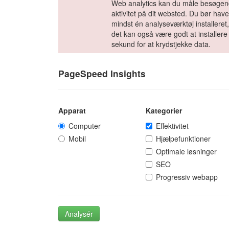
Web analytics kan du måle besøge
aktivitet på dit websted. Du bør hav
mindst én analyseværktøj installere
det kan også være godt at installere
sekund for at krydstjekke data.
PageSpeed Insights
Apparat
Kategorier
Computer
Effektivitet
Mobil
Hjælpefunktioner
Optimale løsninger
SEO
Progressiv webapp
Analysér