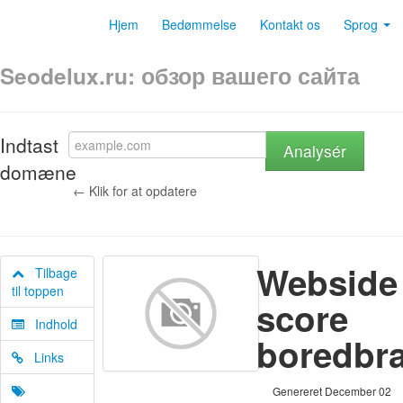
Hjem
Bedømmelse
Kontakt os
Sprog
Seodelux.ru: обзор вашего сайта
Indtast
Analysér
domæne
← Klik for at opdatere
Webside
Tilbage
til toppen
score
Indhold
boredbra
Links
Genereret December 02