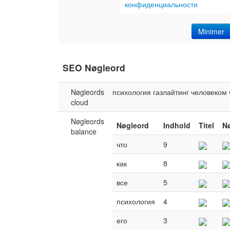
конфиденциальности
Minimer
SEO Nøgleord
Nøgleords
психология
газлайтинг
человеком
cloud
Nøgleords
Nøgleord
Indhold
Titel
N
balance
что
9
как
8
все
5
психология
4
его
3