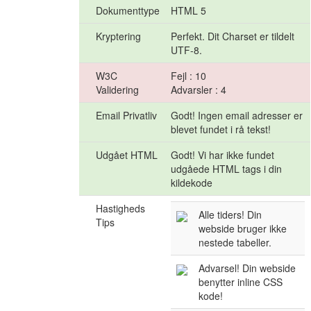
Dokumenttype
HTML 5
Kryptering
Perfekt. Dit Charset er tildelt
UTF-8.
W3C
Fejl : 10
Validering
Advarsler : 4
Email Privatliv
Godt! Ingen email adresser er
blevet fundet i rå tekst!
Udgået HTML
Godt! Vi har ikke fundet
udgåede HTML tags i din
kildekode
Hastigheds
Alle tiders! Din
Tips
webside bruger ikke
nestede tabeller.
Advarsel! Din webside
benytter inline CSS
kode!