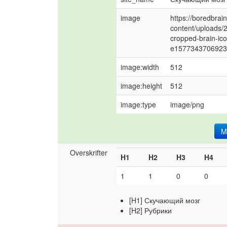
image
https://boredbrai
content/uploads/
cropped-brain-ic
e1577343706923
image:width
512
image:height
512
image:type
image/png
M
Overskrifter
H1
H2
H3
H4
1
1
0
0
[H1] Скучающий мозг
[H2] Рубрики