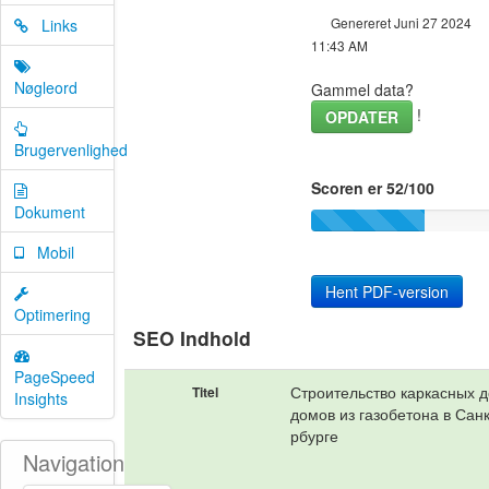
Genereret Juni 27 2024
Links
11:43 AM
Nøgleord
Gammel data?
!
OPDATER
Brugervenlighed
Scoren er 52/100
Dokument
Mobil
Hent PDF-version
Optimering
SEO Indhold
PageSpeed
Строительство каркасных 
Titel
Insights
домов из газобетона в Сан
рбурге
Navigation