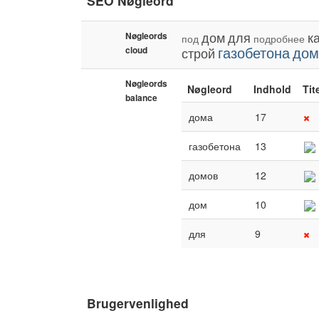
SEO Nøgleord
дом
для
к
Nøgleords
под
подробнее
газобетона
дом
cloud
строй
Nøgleords
Nøgleord
Indhold
Tit
balance
дома
17
газобетона
13
домов
12
дом
10
для
9
Brugervenlighed