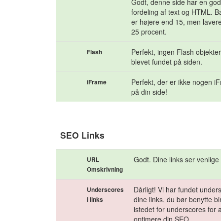
Godt, denne side har en go
fordeling af text og HTML. 
er højere end 15, men laver
25 procent.
Perfekt, ingen Flash objekter
Flash
blevet fundet på siden.
Perfekt, der er ikke nogen i
iFrame
på din side!
SEO Links
Godt. Dine links ser venlige
URL
Omskrivning
Dårligt! Vi har fundet under
Underscores
dine links, du bør benytte b
i links
istedet for underscores for 
optimere din SEO.