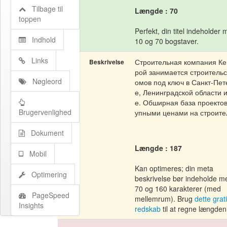
Tilbage til
Længde : 70
toppen
Perfekt, din titel indeholder
Indhold
10 og 70 bogstaver.
Links
Строительная компания Ке
Beskrivelse
рой занимается строительс
Nøgleord
омов под ключ в Санкт-Пет
е, Ленинградской области 
е. Обширная база проектов
Brugervenlighed
упными ценами на строите
Dokument
Længde : 187
Mobil
Kan optimeres; din meta
Optimering
beskrivelse bør indeholde m
70 og 160 karakterer (med
PageSpeed
mellemrum). Brug
dette grat
Insights
redskab
til at regne længden