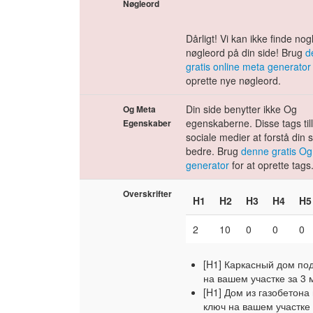
Nøgleord
Dårligt! Vi kan ikke finde no
nøgleord på din side! Brug
d
gratis online meta generator
oprette nye nøgleord.
Din side benytter ikke Og
Og Meta
egenskaberne. Disse tags til
Egenskaber
sociale medier at forstå din 
bedre. Brug
denne gratis Og
generator
for at oprette tags
Overskrifter
H1
H2
H3
H4
H5
2
10
0
0
0
[H1] Каркасный дом по
на вашем участке за 3 
[H1] Дом из газобетона
ключ на вашем участке 