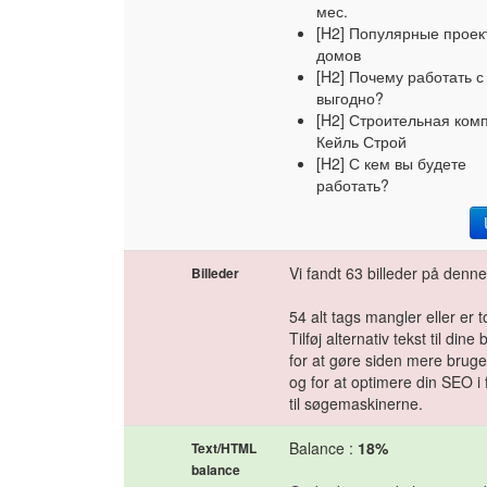
мес.
[H2] Популярные проек
домов
[H2] Почему работать с
выгодно?
[H2] Строительная ком
Кейль Строй
[H2] С кем вы будете
работать?
Vi fandt 63 billeder på denne
Billeder
54 alt tags mangler eller er
Tilføj alternativ tekst til dine 
for at gøre siden mere bruge
og for at optimere din SEO i 
til søgemaskinerne.
Balance :
18%
Text/HTML
balance