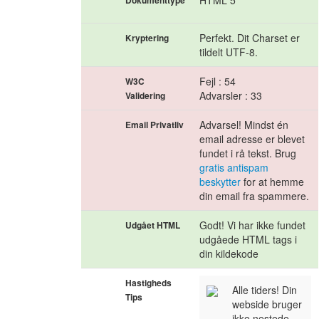
HTML 5
Dokumenttype
Perfekt. Dit Charset er
Kryptering
tildelt UTF-8.
Fejl : 54
W3C
Advarsler : 33
Validering
Advarsel! Mindst én
Email Privatliv
email adresse er blevet
fundet i rå tekst. Brug
gratis antispam
beskytter
for at hemme
din email fra spammere.
Godt! Vi har ikke fundet
Udgået HTML
udgåede HTML tags i
din kildekode
Hastigheds
Alle tiders! Din
Tips
webside bruger
ikke nestede