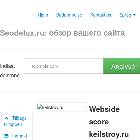
Hjem
Bedømmelse
Kontakt os
Sprog
Seodelux.ru: обзор вашего сайта
Analysér
Indtast
domæne
Webside
Tilbage
score
til toppen
keilstroy.ru
Indhold