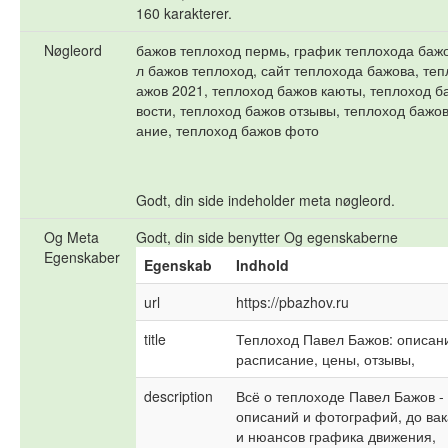
160 karakterer.
Nøgleord
бажов теплоход пермь, график теплохода бажо
л бажов теплоход, сайт теплохода бажова, теп
ажов 2021, теплоход бажов каюты, теплоход б
вости, теплоход бажов отзывы, теплоход бажо
ание, теплоход бажов фото
Godt, din side indeholder meta nøgleord.
Og Meta
Godt, din side benytter Og egenskaberne
Egenskaber
Egenskab
Indhold
url
https://pbazhov.ru
title
Теплоход Павел Бажов: описани
расписание, цены, отзывы,
description
Всё о теплоходе Павел Бажов - 
описаний и фотографий, до вак
и нюансов графика движения, 