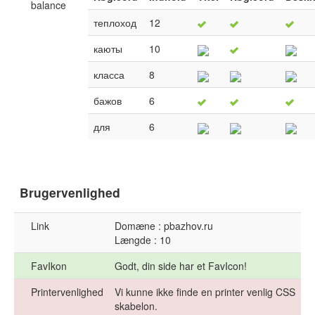
balance
теплоход
12
каюты
10
класса
8
бажов
6
для
6
Brugervenlighed
Link
Domæne : pbazhov.ru
Længde : 10
FavIkon
Godt, din side har et FavIcon!
Printervenlighed
Vi kunne ikke finde en printer venlig CSS
skabelon.