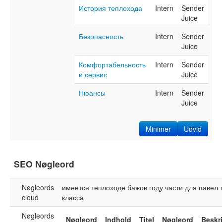
История теплохода
Intern
Sender
Juice
Безопасность
Intern
Sender
Juice
Комфортабельность
Intern
Sender
и сервис
Juice
Нюансы
Intern
Sender
Juice
Minimer
Udvid
SEO Nøgleord
Nøgleords
имеется
теплоходе
бажов
году
части
для
павел
cloud
класса
Nøgleords
Nøgleord
Indhold
Titel
Nøgleord
Beskr