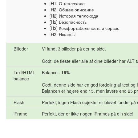
[H1] О теплоходе
[H2] Общее описание
[H2] История теплохода
[H2] Безопасность
[H2] Комфортабельность и сервис
[H2] Нюансы
Billeder
Vi fandt 3 billeder på denne side.
Godt, de fleste eller alle af dine billeder har ALT 
Text/HTML
Balance :
18%
balance
Godt, denne side har en god fordeling af text og
Balancen er højere end 15, men lavere end 25 pr
Flash
Perfekt, ingen Flash objekter er blevet fundet på 
iFrame
Perfekt, der er ikke nogen iFrames på din side!