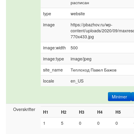
расписан
type
website
image
https://pbazhov.ru/wp-
content/uploads/2020/09/maxresd
770x433.jpg
image:width
500
image:type
image/jpeg
site_name
Теплоход Павел Бажов
locale
en_US
Minimer
Overskrifter
H1
H2
H3
H4
H5
1
5
0
0
0