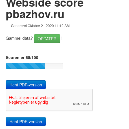
Webside score
Links
pbazhov.ru
Nøgleord
Genereret Oktober 21 2020 11:19 AM
Brugervenlighed
Gammel data?
!
OPDATER
Dokument
Mobil
Scoren er 68/100
Optimering
PageSpeed Insights
Hent PDF-version