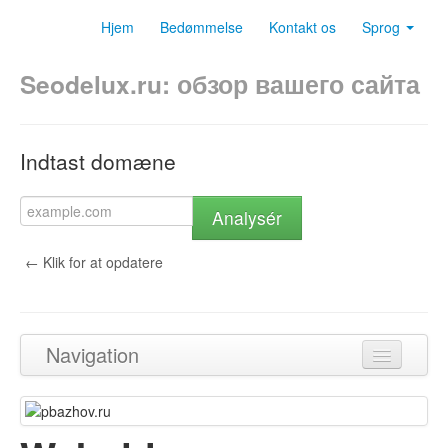
Hjem
Bedømmelse
Kontakt os
Sprog
Seodelux.ru: обзор вашего сайта
Indtast domæne
Analysér
← Klik for at opdatere
Navigation
Tilbage til toppen
Indhold