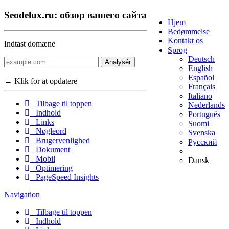
Seodelux.ru: обзор вашего сайта
Hjem
Bedømmelse
Kontakt os
Indtast domæne
Sprog
Deutsch
Analysér
English
Español
← Klik for at opdatere
Français
Italiano
Tilbage til toppen
Nederlands
Indhold
Português
Links
Suomi
Nøgleord
Svenska
Brugervenlighed
Русский
Dokument
Mobil
Dansk
Optimering
PageSpeed Insights
Navigation
Tilbage til toppen
Indhold