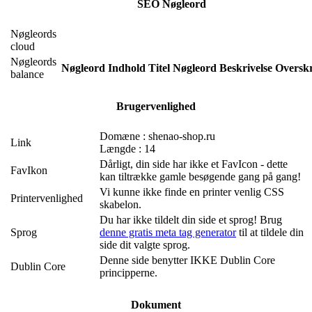
SEO Nøgleord
Nøgleords
cloud
Nøgleords
Nøgleord
Indhold
Titel
Nøgleord
Beskrivelse
Overskr
balance
Brugervenlighed
Domæne : shenao-shop.ru
Link
Længde : 14
Dårligt, din side har ikke et FavIcon - dette
FavIkon
kan tiltrække gamle besøgende gang på gang!
Vi kunne ikke finde en printer venlig CSS
Printervenlighed
skabelon.
Du har ikke tildelt din side et sprog! Brug
Sprog
denne gratis meta tag generator
til at tildele din
side dit valgte sprog.
Denne side benytter IKKE Dublin Core
Dublin Core
principperne.
Dokument