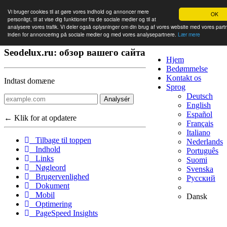
Vi bruger cookies til at gøre vores indhold og annoncer mere
OK
personligt, til at vise dig funktioner fra de sociale medier og til at
analysere vores trafik. Vi deler også oplysninger om din brug af vores website med vores part
inden for annoncering på sociale medier og med vores analysepartnere.
Lær mere
Seodelux.ru: обзор вашего сайта
Hjem
Bedømmelse
Kontakt os
Indtast domæne
Sprog
Deutsch
Analysér
English
Español
← Klik for at opdatere
Français
Italiano
Tilbage til toppen
Nederlands
Indhold
Português
Links
Suomi
Nøgleord
Svenska
Brugervenlighed
Русский
Dokument
Mobil
Dansk
Optimering
PageSpeed Insights