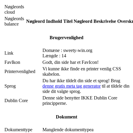
Nøgleords
cloud
Nøgleords
Nøgleord
Indhold
Titel
Nøgleord
Beskrivelse
Overskr
balance
Brugervenlighed
Domæne : sweety-win.org
Link
Længde : 14
FavIkon
Godt, din side har et FavIcon!
Vi kunne ikke finde en printer venlig CSS
Printervenlighed
skabelon.
Du har ikke tildelt din side et sprog! Brug
Sprog
denne gratis meta tag generator
til at tildele din
side dit valgte sprog.
Denne side benytter IKKE Dublin Core
Dublin Core
principperne.
Dokument
Dokumenttype
Manglende dokumenttypea