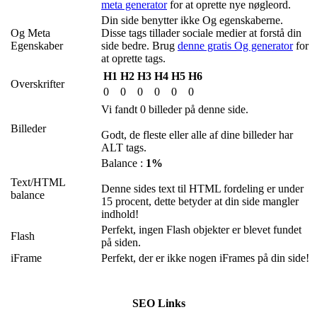
meta generator
for at oprette nye nøgleord.
Din side benytter ikke Og egenskaberne.
Og Meta
Disse tags tillader sociale medier at forstå din
Egenskaber
side bedre. Brug
denne gratis Og generator
for
at oprette tags.
H1
H2
H3
H4
H5
H6
Overskrifter
0
0
0
0
0
0
Vi fandt 0 billeder på denne side.
Billeder
Godt, de fleste eller alle af dine billeder har
ALT tags.
Balance :
1%
Text/HTML
Denne sides text til HTML fordeling er under
balance
15 procent, dette betyder at din side mangler
indhold!
Perfekt, ingen Flash objekter er blevet fundet
Flash
på siden.
iFrame
Perfekt, der er ikke nogen iFrames på din side!
SEO Links