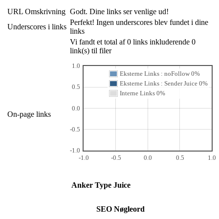
URL Omskrivning
Godt. Dine links ser venlige ud!
Perfekt! Ingen underscores blev fundet i dine
Underscores i links
links
Vi fandt et total af 0 links inkluderende 0
link(s) til filer
1.0
Eksterne Links : noFollow 0%
Eksterne Links : Sender Juice 0%
0.5
Interne Links 0%
0.0
On-page links
-0.5
-1.0
-1.0
-0.5
0.0
0.5
1.0
Anker
Type
Juice
SEO Nøgleord