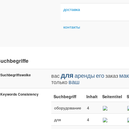
доставка
контакты
uchbegriffe
для
аренды
его
мак
вас
заказ
Suchbegriffswolke
ваш
только
Keywords Consistency
Suchbegriff
Inhalt
Seitentitel
S
оборудование
4
для
4