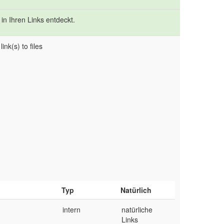
in Ihren Links entdeckt.
ink(s) to files
Typ
Natürlich
intern
natürliche
Links