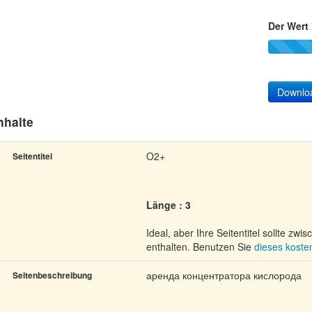
Der Wert 
Downlo
nhalte
O2+
Seitentitel
Länge : 3
Ideal, aber Ihre Seitentitel sollte zw
enthalten. Benutzen Sie
dieses kost
аренда концентратора кислорода
Seitenbeschreibung