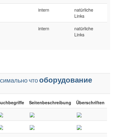
intern
natürliche
Links
intern
natürliche
Links
оборудование
симально
что
uchbegriffe
Seitenbeschreibung
Überschriften