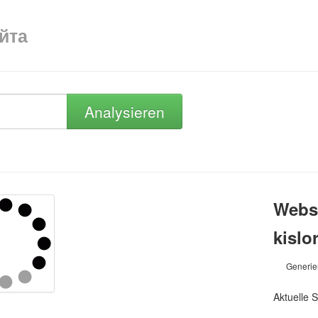
айта
Analysieren
Webse
kislo
Generie
Aktuelle S