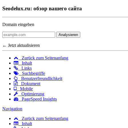
Seodelux.ru: обзор вашего сайта
Domain eingeben
Analysieren
← Jetzt aktualisieren
Zurück zum Seitenanfang
Inhalt
Links
Suchbegriffe
Benutzerfreundlichkeit
Dokument
Mobile
Optimierung
PageSpeed Insights
Navigation
Zurück zum Seitenanfang
Inhalt