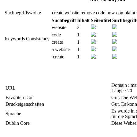
Suchbegriffswolke
create
website
remove
code
how
complaint
Suchbegriff
Inhalt
Seitentitel
Suchbegriff
website
2
code
1
Keywords Consistency
create
1
a website
1
create
1
Domain : mar
URL
Länge : 20
Favoriten Icon
Gut. Die Web
Druckeigenschaften
Gut. Es kon
Es wurde in 
Sprache
für die Sprac
Dublin Core
Diese Webseit