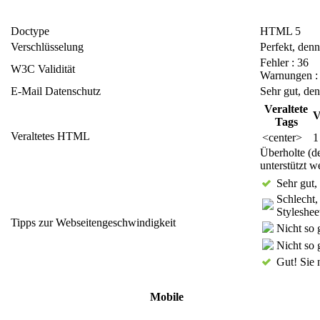
Doctype
HTML 5
Verschlüsselung
Perfekt, denn
Fehler : 36
W3C Validität
Warnungen :
E-Mail Datenschutz
Sehr gut, de
Veraltete
V
Tags
Veraltetes HTML
<center>
1
Überholte (d
unterstützt 
Sehr gut,
Schlecht
Styleshee
Tipps zur Webseitengeschwindigkeit
Nicht so 
Nicht so 
Gut! Sie 
Mobile