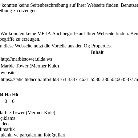
r konnten keine Seitenbeschreibung auf Ihrer Webseite finden. Benutze
eibung zu erzeugen.
. Wir konnten keine META-Suchbegriffe auf Ihrer Webseite finden. Be
griffe zu erzeugen.
n diese Webseite nutzt die Vorteile aus den Og Properties.
Inhalt
http://marbletower.tilda.ws
Marble Tower (Mermer Kule)
website
https://static.tildacdn.info/tild3163-3337-4631-b530-386564663537/-
H4
H5
H6
0
0
arble Tower (Mermer Kule)
çıklama
ideo
imarlık
lenin ve parçalarının fotoğrafları