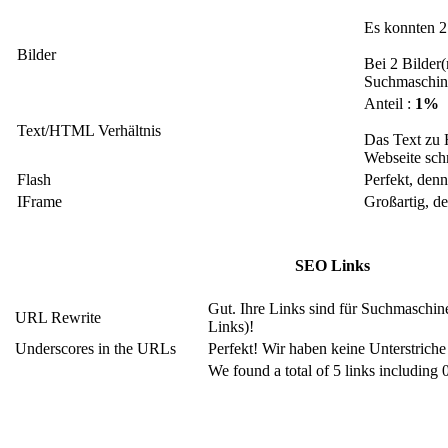
Es konnten 2
Bilder
Bei 2 Bilder(
Suchmaschin
Anteil :
1%
Text/HTML Verhältnis
Das Text zu H
Webseite schr
Flash
Perfekt, denn
IFrame
Großartig, d
SEO Links
Gut. Ihre Links sind für Suchmaschin
URL Rewrite
Links)!
Underscores in the URLs
Perfekt! Wir haben keine Unterstriche
We found a total of 5 links including 0 