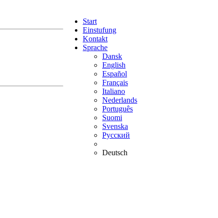
Start
Einstufung
Kontakt
Sprache
Dansk
English
Español
Français
Italiano
Nederlands
Português
Suomi
Svenska
Русский
Deutsch