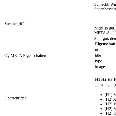
Schlecht. Wi
Seitenbeschr
Suchbegriffe
Nicht so gut
META-Suchbe
Sehr gut, den
Eigenschaft
url
title
Og META Eigenschaften
type
image
H1
H2
H3
1
4
0
0
[H1] M
Überschriften
[H2] A
[H2] V
[H2] M
[H2] Ku