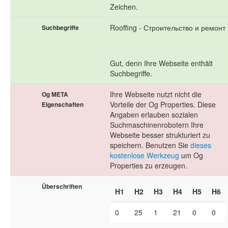
Zeichen.
Rooffing - Строительство и ремонт
Suchbegriffe
Gut, denn Ihre Webseite enthält
Suchbegriffe.
Ihre Webseite nutzt nicht die
Og META
Vorteile der Og Properties. Diese
Eigenschaften
Angaben erlauben sozialen
Suchmaschinenrobotern Ihre
Webseite besser strukturiert zu
speichern. Benutzen Sie
dieses
kostenlose Werkzeug
um Og
Properties zu erzeugen.
Überschriften
H1
H2
H3
H4
H5
H6
0
25
1
21
0
0