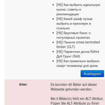
[H2] Как выбрать идеальную
кухню: советы и
рекомендации
[H2] Какой шкаф лучше
выбрать в прихожую и
спальню
[H2] Брусовые бани: о
популярных проектах
[H2] Панели cross-laminated
timber (CLT)
[H2] Паркетная доска Kahrs
Дуб Грунт (Soil)
[H2] Как правильно выбрать
смарт телевизор для дома
Ausklappen
Es konnten 45 Bilder auf dieser
Bilder
Webseite gefunden werden.
Bei 3 Bilder(n) fehlt ein ALT-Attribut.
Fügen Sie ALT-Attribute zu Ihren