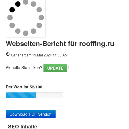
Inhalt
Links
Suchbegriffe
Webseiten-Bericht für rooffing.ru
Benutzerfreundlichkeit
Generiert am 19 Mai 2024 11:58 AM
Dokument
Aktuelle Statistiken?
!
UPDATE
Mobile
Optimierung
Der Wert ist 52/100
PageSpeed Insights
Download PDF-Version
SEO Inhalte