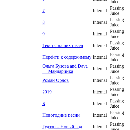
Juice
Passing
7
Internal
Juice
Passing
8
Internal
Juice
Passing
9
Internal
Juice
Passing
Тексты наших песен
Internal
Juice
Passing
Перейти к содержимому
Internal
Juice
Ольга Бузова and Dava
Passing
Internal
— Мандаринка
Juice
Passing
Роман Орлов
Internal
Juice
Passing
2019
Internal
Juice
Passing
Б
Internal
Juice
Passing
Новогодние песни
Internal
Juice
Passing
Гудзон – Новый год
Internal
Juice