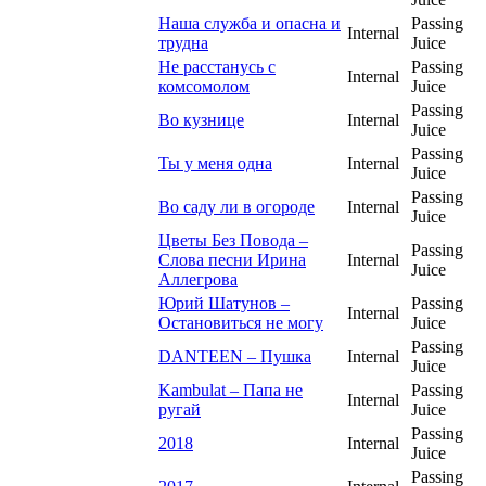
Наша служба и опасна и
Passing
Internal
трудна
Juice
Не расстанусь с
Passing
Internal
комсомолом
Juice
Passing
Во кузнице
Internal
Juice
Passing
Ты у меня одна
Internal
Juice
Passing
Во саду ли в огороде
Internal
Juice
Цветы Без Повода –
Passing
Слова песни Ирина
Internal
Juice
Аллегрова
Юрий Шатунов –
Passing
Internal
Остановиться не могу
Juice
Passing
DANTEEN – Пушка
Internal
Juice
Kambulat – Папа не
Passing
Internal
ругай
Juice
Passing
2018
Internal
Juice
Passing