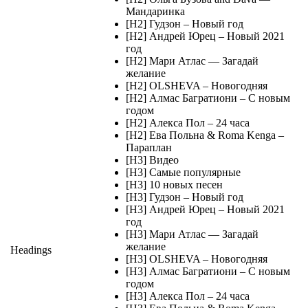
Мандаринка
[H2] Гудзон – Новый год
[H2] Андрей Юрец – Новый 2021
год
[H2] Мари Атлас — Загадай
желание
[H2] OLSHEVA – Новогодняя
[H2] Алмас Багратиони – С новым
годом
[H2] Алекса Пол – 24 часа
[H2] Ева Польна & Roma Kenga –
Параплан
[H3] Видео
[H3] Самые популярные
[H3] 10 новых песен
[H3] Гудзон – Новый год
[H3] Андрей Юрец – Новый 2021
год
[H3] Мари Атлас — Загадай
желание
Headings
[H3] OLSHEVA – Новогодняя
[H3] Алмас Багратиони – С новым
годом
[H3] Алекса Пол – 24 часа