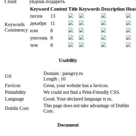
Cloud
уйдешь
подарить
Keyword
Content
Title
Keywords
Description
Head
песни
13
декабря
11
Keywords
Consistency
или
8
унесешь
8
чем
8
Usability
Domain : paragvy.ru
Url
Length : 10
Favicon
Great, your website has a favicon.
Printability
We could not find a Print-Friendly CSS.
Language
Good. Your declared language is ru.
This page does not take advantage of Dublin
Dublin Core
Core.
Document