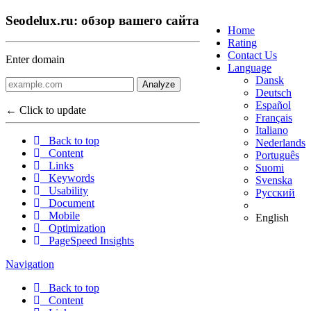
Seodelux.ru: обзор вашего сайта
Home
Rating
Contact Us
Enter domain
Language
Dansk
Analyze
Deutsch
Español
← Click to update
Français
Italiano
Back to top
Nederlands
Content
Português
Links
Suomi
Keywords
Svenska
Usability
Русский
Document
Mobile
English
Optimization
PageSpeed Insights
Navigation
Back to top
Content