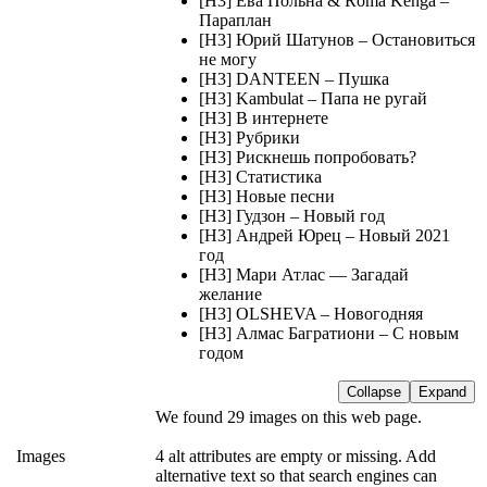
[H3] Ева Польна & Roma Kenga –
Параплан
[H3] Юрий Шатунов – Остановиться
не могу
[H3] DANTEEN – Пушка
[H3] Kambulat – Папа не ругай
[H3] В интернете
[H3] Рубрики
[H3] Рискнешь попробовать?
[H3] Статистика
[H3] Новые песни
[H3] Гудзон – Новый год
[H3] Андрей Юрец – Новый 2021
год
[H3] Мари Атлас — Загадай
желание
[H3] OLSHEVA – Новогодняя
[H3] Алмас Багратиони – С новым
годом
Collapse
Expand
We found 29 images on this web page.
Images
4 alt attributes are empty or missing. Add
alternative text so that search engines can