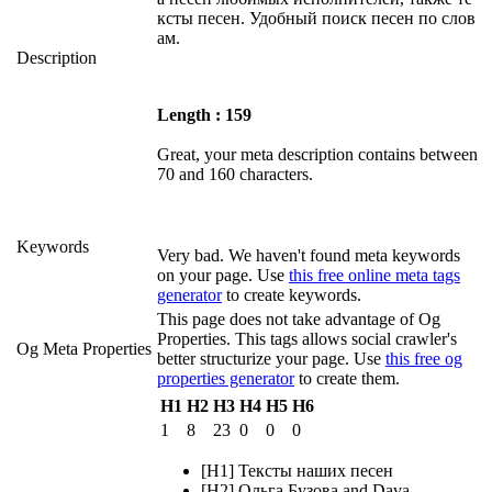
ксты песен. Удобный поиск песен по слов
ам.
Description
Length : 159
Great, your meta description contains between
70 and 160 characters.
Keywords
Very bad. We haven't found meta keywords
on your page. Use
this free online meta tags
generator
to create keywords.
This page does not take advantage of Og
Properties. This tags allows social crawler's
Og Meta Properties
better structurize your page. Use
this free og
properties generator
to create them.
H1
H2
H3
H4
H5
H6
1
8
23
0
0
0
[H1] Тексты наших песен
[H2] Ольга Бузова and Dava —