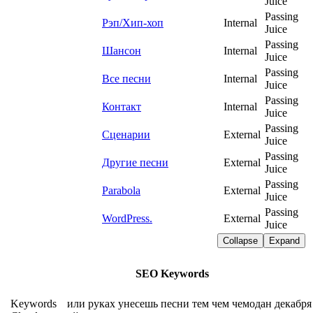
Juice
Passing
Рэп/Хип-хоп
Internal
Juice
Passing
Шансон
Internal
Juice
Passing
Все песни
Internal
Juice
Passing
Контакт
Internal
Juice
Passing
Сценарии
External
Juice
Passing
Другие песни
External
Juice
Passing
Parabola
External
Juice
Passing
WordPress.
External
Juice
Collapse
Expand
SEO Keywords
Keywords
или
руках
унесешь
песни
тем
чем
чемодан
декабря