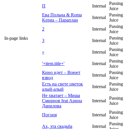
Passing
П
Internal
Juice
Ева Польна & Roma
Passing
Internal
Kenga – Параплан
Juice
Passing
2
Internal
Juice
Passing
In-page links
3
Internal
Juice
Passing
»
Internal
Juice
Passing
'+item.title+'
Internal
Juice
Кино идет – Воюет
Passing
Internal
взвод
Juice
Есть на свете цветок
Passing
Internal
алый-алый
Juice
Не хватает – Миша
Passing
Смирнов feat Арина
Internal
Juice
Данилова
Passing
Погоня
Internal
Juice
Passing
Ах, эта свадьба
Internal
Juice