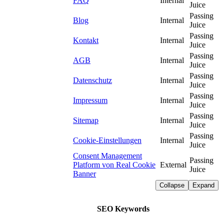
FAQ
Internal
Juice
Passing
Blog
Internal
Juice
Passing
Kontakt
Internal
Juice
Passing
AGB
Internal
Juice
Passing
Datenschutz
Internal
Juice
Passing
Impressum
Internal
Juice
Passing
Sitemap
Internal
Juice
Passing
Cookie-Einstellungen
Internal
Juice
Consent Management
Passing
Platform von Real Cookie
External
Juice
Banner
Collapse
Expand
SEO Keywords