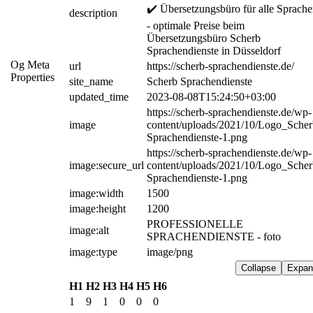
✔️ Übersetzungsbüro für alle Sprache
description
- оptimale Preise beim 
Übersetzungsbüro Scherb 
Sprachendienste in Düsseldorf
Og Meta
url
https://scherb-sprachendienste.de/
Properties
site_name
Scherb Sprachendienste
updated_time
2023-08-08T15:24:50+03:00
https://scherb-sprachendienste.de/wp-
image
content/uploads/2021/10/Logo_Scher
Sprachendienste-1.png
https://scherb-sprachendienste.de/wp-
image:secure_url
content/uploads/2021/10/Logo_Scher
Sprachendienste-1.png
image:width
1500
image:height
1200
PROFESSIONELLE 
image:alt
SPRACHENDIENSTE - foto
image:type
image/png
Collapse
Expan
H1
H2
H3
H4
H5
H6
1
9
1
0
0
0