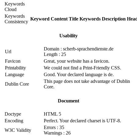
Keywords
Cloud
Keywords
Keyword
Content
Title
Keywords
Description
Head
Consistency
Usability
Domain : scherb-sprachendienste.de
Url
Length : 25
Favicon
Great, your website has a favicon.
Printability
We could not find a Print-Friendly CSS.
Language
Good. Your declared language is de.
This page does not take advantage of Dublin
Dublin Core
Core.
Document
Doctype
HTML 5
Encoding
Perfect. Your declared charset is UTF-8.
Errors : 35
W3C Validity
Warnings : 26