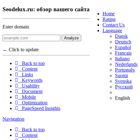
Seodelux.ru: обзор вашего сайта
Home
Rating
Contact Us
Enter domain
Language
Dansk
Analyze
Deutsch
Español
← Click to update
Français
Italiano
Back to top
Nederlands
Content
Português
Links
Suomi
Keywords
Svenska
Usability
Русский
Document
Mobile
English
Optimization
PageSpeed Insights
Navigation
Back to top
Content