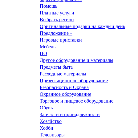
Помощь
Платные услуги
Выбрать регион
Оригинальные подарки на каждый день
Предложение »
Игровые приставки
Мебель
ПО
Другое оборудование и материалы
Предметы быта
Расходные материалы
Презентационное оборудование
Безопасность и Охрана
Охранное оборудование
Торговое и пищевое оборудование
Обувь
Запчасти и принадлежности
Хозяйство
Хобби
Телевизоры