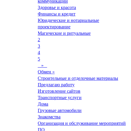
коммуникации
Здоровье и красота
Финансы и кредит
Юридические и нотариальные
проектирование
Магические и ритуальные
2
3
4
5
»
Обмен »
Строительные и отделочные материалы
Предлагаю работу
Изготовление сайтов
Транспортные услуги
Дома
Грузовые автомобили
Знакомства
Организация и обслуживание мероприятий
ПО