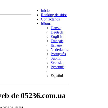
Inicio
Ranking de sitios
Contactanos
Idioma
Dansk
Deutsch
English
Français
Italiano
Nederlands
Português
Suomi
Svenska
Русский
Español
web de 05236.com.ua
bre 2023 21:15 PM