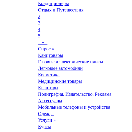
Кондиционеры
Отдых и Путешествия
2
3
4
5
»
Спрос »
Канцтовары
Газовые и электрические плиты
Легковые автомобили
Косметика
Медицинские товары
Квартиры
Полиграфия. Издательство. Реклама
Аксессуары
Мобильные телефоны и устройства
Одежда
Услуги »
Курсы