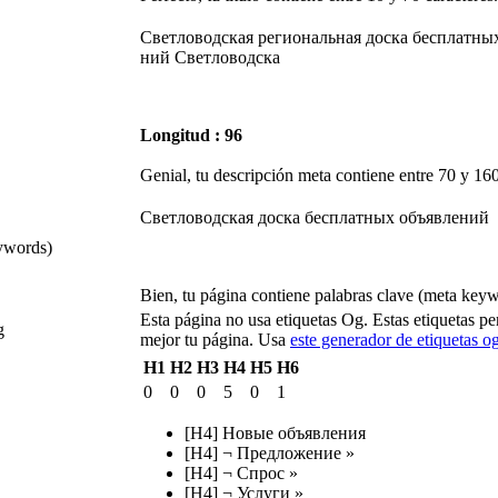
Светловодская региональная доска бесплатных
ний Светловодска
Longitud : 96
Genial, tu descripción meta contiene entre 70 y 160
Светловодская доска бесплатных объявлений
ywords)
Bien, tu página contiene palabras clave (meta keyw
Esta página no usa etiquetas Og. Estas etiquetas per
g
mejor tu página. Usa
este generador de etiquetas og
H1
H2
H3
H4
H5
H6
0
0
0
5
0
1
[H4] Новые объявления
[H4] ¬ Предложение »
[H4] ¬ Спрос »
[H4] ¬ Услуги »