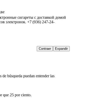
кве
ктронные сигареты с доставкой домой 
сов электронок. +7 (936) 247-24-
Contraer
Expandir
res de búsqueda puedan entender las
r que 25 por ciento.