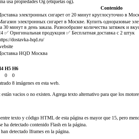
na usa propiedades Og (etiquetas og).
Contenido
Доставка электронных сигарет от 20 минут круглосуточно в Мос
Магазин электронных сигарет в Москве. Купить одноразовые эле
за 30 минут в день заказа. Разнообразие количества затяжек и вку
24 ✅ Оригинальная продукция ✅ Бесплатная доставка с 2 штук
https://dostavka-hqd.ru/
website
Доставка HQD Москва
H4
H5
H6
0
0
rado 8 imágenes en esta web.
lt están vacios o no existen. Agrega texto alternativo para que los moto
o entre texto y código HTML de esta página es mayor que 15, pero meno
se ha detectado contenido Flash en la página.
 han detectado Iframes en la página.