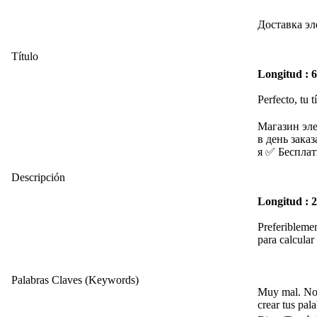
Доставка эл
Título
Longitud : 
Perfecto, tu t
Магазин эле
в день зака
я ✅ Бесплат
Descripción
Longitud : 
Preferiblemen
para calcular 
Palabras Claves (Keywords)
Muy mal. No 
crear tus pala