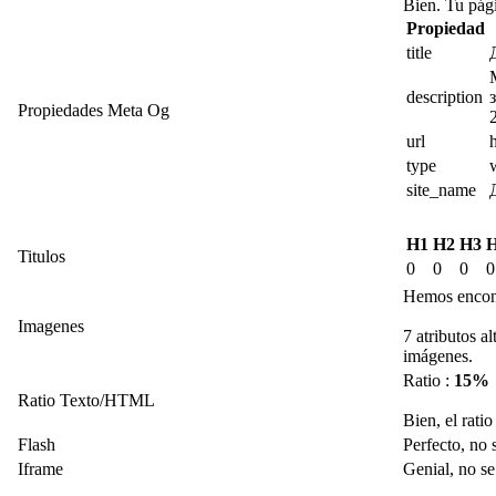
Bien. Tu pági
Propiedad
title
description
Propiedades Meta Og
url
type
site_name
H1
H2
H3
Titulos
0
0
0
0
Hemos encont
Imagenes
7 atributos a
imágenes.
Ratio :
15%
Ratio Texto/HTML
Bien, el rati
Flash
Perfecto, no 
Iframe
Genial, no se