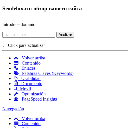
Seodelux.ru: обзор вашего сайта
Introduce dominio
Analizar
← Click para actualizar
Volver arriba
Contenido
Enlaces
Palabras Claves (Keywords)
Usabilidad
Documento
Movil
Optimización
PageSpeed Insights
Navegación
Volver arriba
Contenido