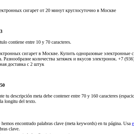
ектронных сигарет от 20 минут круглосуточно в Москве
63
ítulo contiene entre 10 y 70 caracteres.
ктронных сигарет в Москве. Купить одноразовые электронные с
за. Разнообразие количества затяжек и вкусов электронок. +7 (9
ная доставка с 2 штук
250
te tu descripción meta debe contener entre 70 y 160 caracteres (espaci
la longitu del texto.
hemos encontrado palabras clave (meta keywords) en tu página. Usa
e
bras clave.