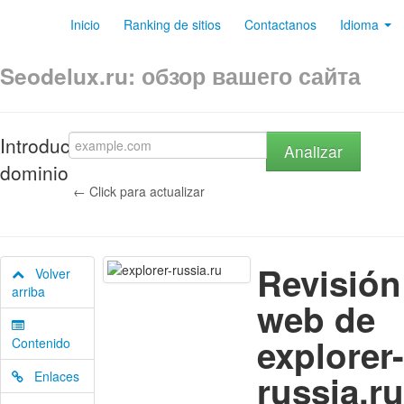
Inicio
Ranking de sitios
Contactanos
Idioma
Seodelux.ru: обзор вашего сайта
Introduce
Analizar
dominio
← Click para actualizar
Revisión
Volver
arriba
web de
explorer-
Contenido
russia.ru
Enlaces