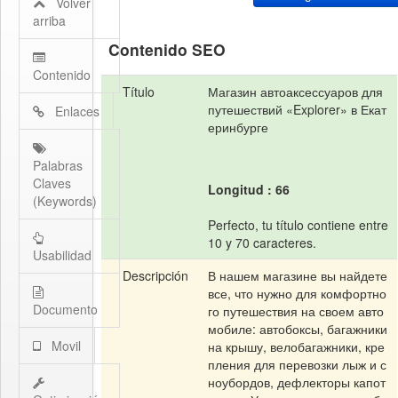
Volver
arriba
Contenido SEO
Contenido
Título
Магазин автоаксессуаров для
путешествий «Explorer» в Екат
Enlaces
еринбурге
Palabras
Claves
Longitud : 66
(Keywords)
Perfecto, tu título contiene entre
10 y 70 caracteres.
Usabilidad
Descripción
В нашем магазине вы найдете
все, что нужно для комфортно
Documento
го путешествия на своем авто
мобиле: автобоксы, багажники
Movil
на крышу, велобагажники, кре
пления для перевозки лыж и с
ноубордов, дефлекторы капот