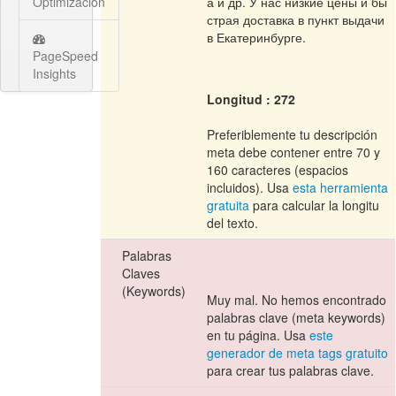
Optimización
а и др. У нас низкие цены и бы
страя доставка в пункт выдачи
в Екатеринбурге.
PageSpeed
Insights
Longitud : 272
Preferiblemente tu descripción
meta debe contener entre 70 y
160 caracteres (espacios
incluidos). Usa
esta herramienta
gratuita
para calcular la longitu
del texto.
Palabras
Claves
(Keywords)
Muy mal. No hemos encontrado
palabras clave (meta keywords)
en tu página. Usa
este
generador de meta tags gratuito
para crear tus palabras clave.