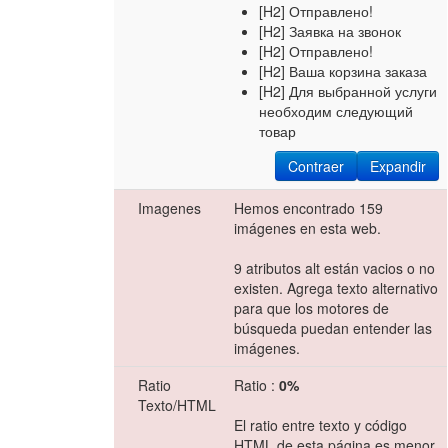
[H2] Отправлено!
[H2] Заявка на звонок
[H2] Отправлено!
[H2] Ваша корзина заказа
[H2] Для выбранной услуги
необходим следующий
товар
Contraer
Expandir
Imagenes
Hemos encontrado 159
imágenes en esta web.
9 atributos alt están vacios o no
existen. Agrega texto alternativo
para que los motores de
búsqueda puedan entender las
imágenes.
Ratio
Ratio :
0%
Texto/HTML
El ratio entre texto y código
HTML de esta página es menor