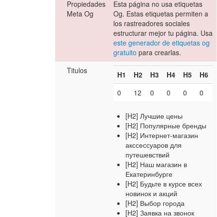
Propiedades
Esta página no usa etiquetas
Meta Og
Og. Estas etiquetas permiten a
los rastreadores sociales
estructurar mejor tu página. Usa
este generador de etiquetas og
gratuito
para crearlas.
Titulos
H1
H2
H3
H4
H5
H6
0
12
0
0
0
0
[H2] Лучшие цены
[H2] Популярные бренды
[H2] Интернет-магазин
акссессуаров для
путешевствий
[H2] Наш магазин в
Екатеринбурге
[H2] Будьте в курсе всех
новинок и акций
[H2] Выбор города
[H2] Заявка на звонок