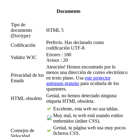
Documento
Tipo de
documento
HTML 5
(Doctype)
Perfecto. Has declarado como
Codificación
codificación UTF-8.
Errores : 180
Validez W3C
Avisos : 20
Atención! Hemos encontrado por lo
menos una dirección de correo electrónico
Privacidad de los
en texto plano. Usa
este protector
Emails
antispam gratuito
para ocultarla de los
spammers.
Genial, no hemos detectado ninguna
HTML obsoleto
etiqueta HTML obsoleta.
Excelente, esta web no usa tablas.
Muy mal, tu web está usando estilos
embenidos (inline CSS).
Genial, tu página web usa muy pocos
Consejos de
ficheros CSS.
Velocidad