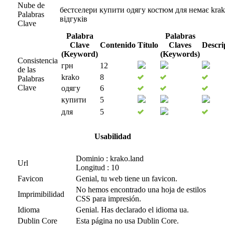
Nube de
бестселери
купити
одягу
костюм
для
немає
kra
Palabras
відгуків
Clave
Palabra
Palabras
Clave
Contenido
Título
Claves
Descri
(Keyword)
(Keywords)
Consistencia
грн
12
de las
krako
8
Palabras
Clave
одягу
6
купити
5
для
5
Usabilidad
Dominio : krako.land
Url
Longitud : 10
Favicon
Genial, tu web tiene un favicon.
No hemos encontrado una hoja de estilos
Imprimibilidad
CSS para impresión.
Idioma
Genial. Has declarado el idioma ua.
Dublin Core
Esta página no usa Dublin Core.