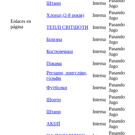
Pasando
Штани
Interna
Jugo
Pasando
Хлопці (2-8 років)
Interna
Jugo
Enlaces en
Pasando
página
ТЕПЛІ СВІТШОТИ
Interna
Jugo
Pasando
Білизна
Interna
Jugo
Pasando
Костюмчики
Interna
Jugo
Pasando
Піжама
Interna
Jugo
Реглани, лонгсліви,
Pasando
Interna
гольфи
Jugo
Pasando
Футболки
Interna
Jugo
Pasando
Шорти
Interna
Jugo
Pasando
Штани
Interna
Jugo
Pasando
АКЦІЇ
Interna
Jugo
Pasando