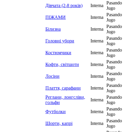
Pasando
Дівчата (2-8 років)
Interna
Jugo
Pasando
ПІЖАМИ
Interna
Jugo
Pasando
Білизна
Interna
Jugo
Pasando
Головні убори
Interna
Jugo
Pasando
Костюмчики
Interna
Jugo
Pasando
Кофти, світшоти
Interna
Jugo
Pasando
Лосіни
Interna
Jugo
Pasando
Плаття, сарафани
Interna
Jugo
Реглани, лонгсліви,
Pasando
Interna
гольфи
Jugo
Pasando
Футболки
Interna
Jugo
Pasando
Шорти, капрі
Interna
Jugo