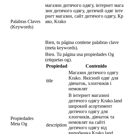
магазин дитячого одягу, інтернет мага
зин дитячого одягу, дитячий одяг інте
рнет магазин, сайт дитячого одягу, Кр
Palabras Claves
ако, Krako
(Keywords)
Bien, tu página contiene palabras clave
(meta keywords).
Bien. Tu página usa propiedades Og
(etiquetas og).
Propiedad
Contenido
Магазин дитячого одягу 
Krako. Якісний одяг для 
title
дівчаток, хлопчиків і 
немовлят
В інтернет магазині 
дитячого одягу Krako.land 
широкий асортимент 
дитячого одягу для 
хлопчиків, дівчаток та 
Propiedades
немовлят на сайті 
Meta Og
description
дитячого одягу від 
виробника Krako.land. 