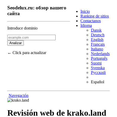
Seodelux.ru: обзор вашего
Inicio
сайта
Ranking de sitios
Contactanos
Idioma
Introduce dominio
Dansk
Deutsch
English
Analizar
Français
Italiano
← Click para actualizar
Nederlands
Português
Suomi
Svenska
Русский
Español
Navegación
Volver arriba
Contenido
Enlaces
Revisión web de krako.land
Palabras Claves (Keywords)