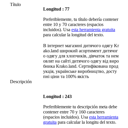
Título
Longitud : 77
Preferiblemente, tu título debería contener
entre 10 y 70 caracteres (espacios
incluidos). Usa
esta herramienta gratuita
para calcular la longitud del texto.
В інтернет магазині дитячого одягу Kr
ako.land широкий асортимент дитячог
о одягу для хлопчиків, дівчаток та нем
овлят на сайті дитячого одягу від виро
бника Krako.land. Сертифікована прод
укція, українське виробництво, досту
пні ціни та 100% якість
Descripción
Longitud : 243
Preferiblemente tu descripción meta debe
contener entre 70 y 160 caracteres
(espacios incluidos). Usa
esta herramienta
gratuita
para calcular la longitu del texto.