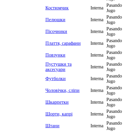
Pasando
Костюмчик
Interna
Jugo
Pasando
Пелюшки
Interna
Jugo
Pasando
Пісочники
Interna
Jugo
Pasando
Плаття, сарафани
Interna
Jugo
Pasando
Повзунки
Interna
Jugo
Пустушки та
Pasando
Interna
аксесуари
Jugo
Pasando
Футболки
Interna
Jugo
Pasando
Чоловічки, сліпи
Interna
Jugo
Pasando
Шкарпетки
Interna
Jugo
Pasando
Шорти, капрі
Interna
Jugo
Pasando
Штани
Interna
Jugo