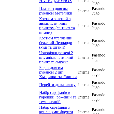
НА ПОДАРУНОК
Interna
Jugo
Плаття з довгим
Pasando
Interna
рукавом Метелики
Jugo
Костюм зелений з
анімалістичним
Pasando
Interna
принтом (світшот та
Jugo
штани)
Костюм утеплений
Pasando
бежевий Леопарди
Interna
Jugo
(худі та штани)
Чоловічки рожеві 2
Pasando
шт: анімалістичний
Interna
Jugo
принт та смужка
Боді з довгим
Pasando
рукавом 2 шт.:
Interna
Jugo
Хмаринки та Ялинки
Pasando
Перейти до каталогу
Interna
Jugo
Набір сарафанів в
Pasando
горошки: рожевий та
Interna
Jugo
темно-синій
Набір сарафанів з
Pasando
крильцями: фрукти
Interna