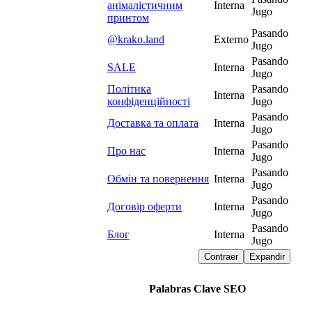
анімалістичним
Interna
Jugo
принтом
Pasando
@krako.land
Externo
Jugo
Pasando
SALE
Interna
Jugo
Політика
Pasando
Interna
конфіденційності
Jugo
Pasando
Доставка та оплата
Interna
Jugo
Pasando
Про нас
Interna
Jugo
Pasando
Обмін та повернення
Interna
Jugo
Pasando
Договір оферти
Interna
Jugo
Pasando
Блог
Interna
Jugo
Contraer
Expandir
Palabras Clave SEO