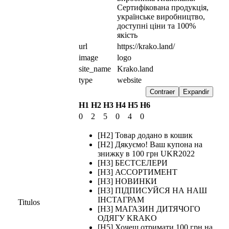
Сертифікована продукція, 
українське виробництво, 
доступні ціни та 100% 
якість
url
https://krako.land/
image
logo
site_name
Krako.land
type
website
Contraer
Expandir
H1
H2
H3
H4
H5
H6
0
2
5
0
4
0
[H2] Товар додано в кошик
[H2] Дякуємо! Ваш купона на
знижку в 100 грн UKR2022
[H3] БЕСТСЕЛЕРИ
[H3] АССОРТИМЕНТ
[H3] НОВИНКИ
[H3] ПІДПИСУЙСЯ НА НАШ
ІНСТАГРАМ
Titulos
[H3] МАГАЗИН ДИТЯЧОГО
ОДЯГУ KRAKO
[H5] Хочеш отримати 100 грн на