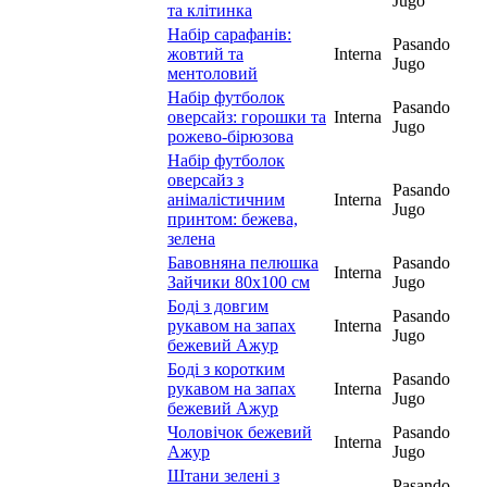
Jugo
та клітинка
Набір сарафанів:
Pasando
жовтий та
Interna
Jugo
ментоловий
Набір футболок
Pasando
оверсайз: горошки та
Interna
Jugo
рожево-бірюзова
Набір футболок
оверсайз з
Pasando
анімалістичним
Interna
Jugo
принтом: бежева,
зелена
Бавовняна пелюшка
Pasando
Interna
Зайчики 80х100 см
Jugo
Боді з довгим
Pasando
рукавом на запах
Interna
Jugo
бежевий Ажур
Боді з коротким
Pasando
рукавом на запах
Interna
Jugo
бежевий Ажур
Чоловічок бежевий
Pasando
Interna
Ажур
Jugo
Штани зелені з
Pasando