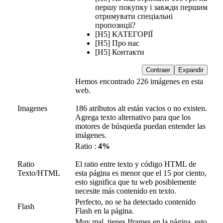
першу покупку і завжди першим
отримувати спеціальні
пропозиції?
[H5] КАТЕГОРІЇ
[H5] Про нас
[H5] Контакти
Contraer
Expandir
Hemos encontrado 226 imágenes en esta
web.
Imagenes
186 atributos alt están vacios o no existen.
Agrega texto alternativo para que los
motores de búsqueda puedan entender las
imágenes.
Ratio :
4%
Ratio
El ratio entre texto y código HTML de
Texto/HTML
esta página es menor que el 15 por ciento,
esto significa que tu web posiblemente
necesite más contenido en texto.
Perfecto, no se ha detectado contenido
Flash
Flash en la página.
Muy mal, tienes Iframes en la página, esto