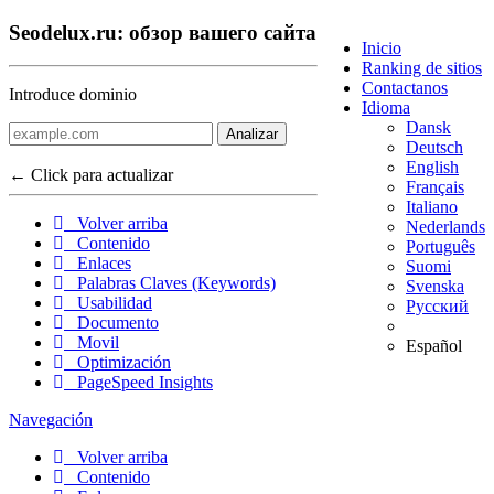
Seodelux.ru: обзор вашего сайта
Inicio
Ranking de sitios
Contactanos
Introduce dominio
Idioma
Dansk
Analizar
Deutsch
English
← Click para actualizar
Français
Italiano
Volver arriba
Nederlands
Contenido
Português
Enlaces
Suomi
Palabras Claves (Keywords)
Svenska
Usabilidad
Русский
Documento
Movil
Español
Optimización
PageSpeed Insights
Navegación
Volver arriba
Contenido