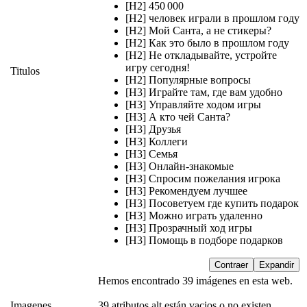
[H2] 450 000
[H2] человек играли в прошлом году
[H2] Мой Санта, а не стикеры?
[H2] Как это было в прошлом году
[H2] Не откладывайте, устройте
игру сегодня!
Titulos
[H2] Популярные вопросы
[H3] Играйте там, где вам удобно
[H3] Управляйте ходом игры
[H3] А кто чей Санта?
[H3] Друзья
[H3] Коллеги
[H3] Семья
[H3] Онлайн-знакомые
[H3] Спросим пожелания игрока
[H3] Рекомендуем лучшее
[H3] Посоветуем где купить подарок
[H3] Можно играть удаленно
[H3] Прозрачный ход игры
[H3] Помощь в подборе подарков
Contraer
Expandir
Hemos encontrado 39 imágenes en esta web.
Imagenes
39 atributos alt están vacios o no existen.