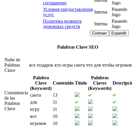
Interna
соглашение
Jugo
Условия предоставления
Pasando
Interna
услуг
Jugo
Политика возврата
Pasando
Interna
денежных средств
Jugo
Contraer
Expandir
Palabras Clave SEO
Nube de
Palabras
все
подарок
кто
игры
санта
что
для
чтобы
игроков
Clave
Palabra
Palabras
Clave
Contenido
Título
Claves
Descripci
(Keyword)
(Keywords)
Consistencia
санта
13
de las
для
11
Palabras
Clave
игру
11
все
10
игроков
10