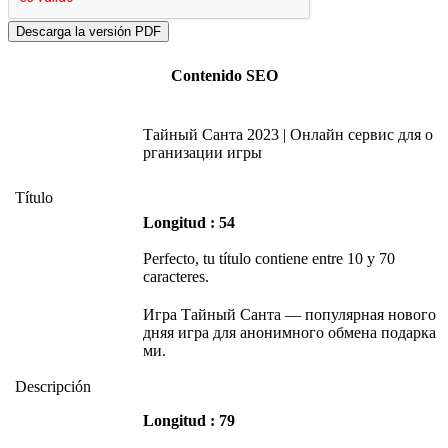
Contenido SEO
Тайный Санта 2023 | Онлайн сервис для о
рганизации игры
Título
Longitud : 54
Perfecto, tu título contiene entre 10 y 70
caracteres.
Игра Тайный Санта — популярная нового
дняя игра для анонимного обмена подарка
ми.
Descripción
Longitud : 79