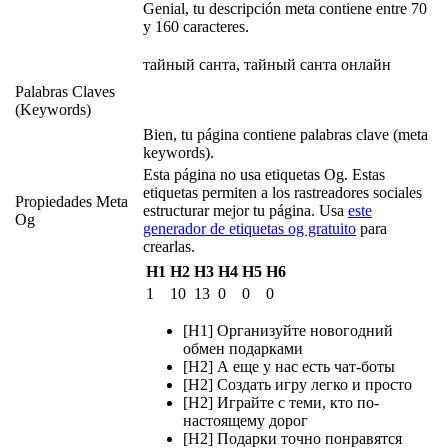
Genial, tu descripción meta contiene entre 70
y 160 caracteres.
тайный санта, тайный санта онлайн
Palabras Claves
(Keywords)
Bien, tu página contiene palabras clave (meta
keywords).
Esta página no usa etiquetas Og. Estas
etiquetas permiten a los rastreadores sociales
Propiedades Meta
estructurar mejor tu página. Usa
este
Og
generador de etiquetas og gratuito
para
crearlas.
H1
H2
H3
H4
H5
H6
1
10
13
0
0
0
[H1] Организуйте новогодний
обмен подарками
[H2] А еще у нас есть чат-боты
[H2] Создать игру легко и просто
[H2] Играйте с теми, кто по-
настоящему дорог
[H2] Подарки точно понравятся