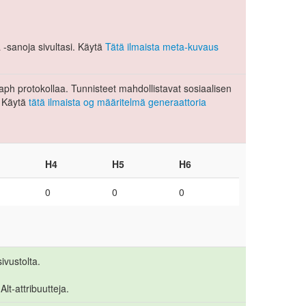
-sanoja sivultasi. Käytä
Tätä ilmaista meta-kuvaus
ph protokollaa. Tunnisteet mahdollistavat sosiaalisen
 Käytä
tätä ilmaista og määritelmä generaattoria
H4
H5
H6
0
0
0
ivustolta.
lt-attribuutteja.