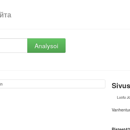
айта
Analysoi
Sivus
Luotu J
Vanhentun
Pisteet4