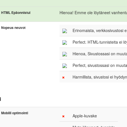
Hienoa! Emme ole löytäneet vanhentu
HTML Epäonnistui
Nopeus neuvot
Erinomaista, verkkosivustosi ei
Perfect. HTML-tunnisteita ei löy
Hienoa, Sivustossasi on muut
Perfect, sivustossasi on muuta
Harmillista, sivustosi ei hyödy
i
Mobiili optimointi
Apple-kuvake