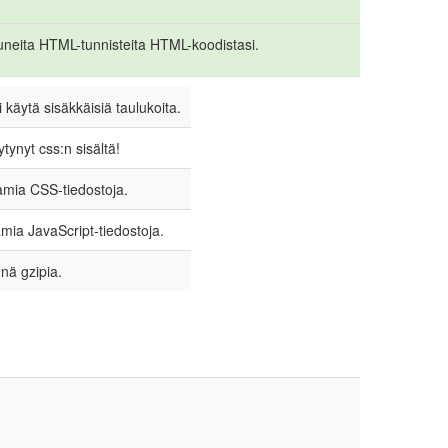
neita HTML-tunnisteita HTML-koodistasi.
 käytä sisäkkäisiä taulukoita.
tynyt css:n sisältä!
amia CSS-tiedostoja.
mia JavaScript-tiedostoja.
nnä gzipia.