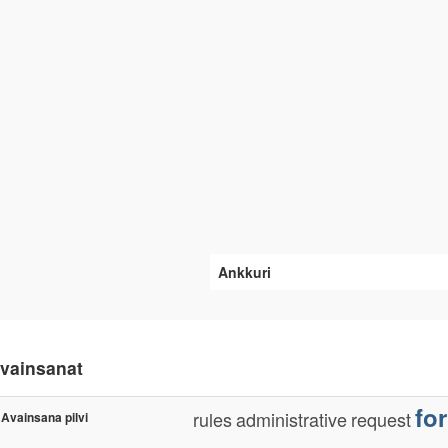
Ankkuri
vainsanat
fo
rules
administrative
request
Avainsana pilvi