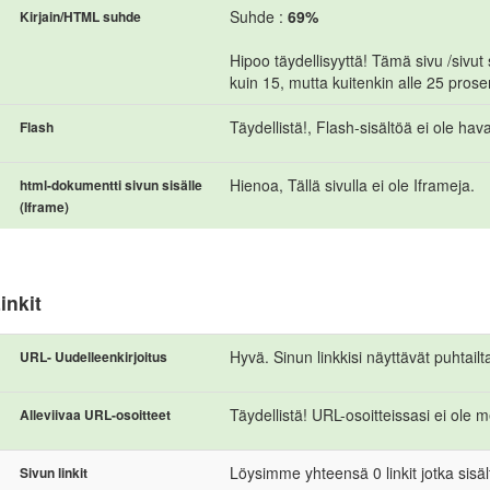
Suhde :
69%
Kirjain/HTML suhde
Hipoo täydellisyyttä! Tämä sivu /sivu
kuin 15, mutta kuitenkin alle 25 prosen
Täydellistä!, Flash-sisältöä ei ole havai
Flash
Hienoa, Tällä sivulla ei ole Iframeja.
html-dokumentti sivun sisälle
(Iframe)
inkit
Hyvä. Sinun linkkisi näyttävät puhtailt
URL- Uudelleenkirjoitus
Täydellistä! URL-osoitteissasi ei ole m
Alleviivaa URL-osoitteet
Löysimme yhteensä 0 linkit jotka sisält
Sivun linkit