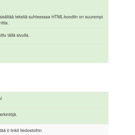
t sisältää tekstiä suhteesssa HTML-koodiin on suurempi
ttia.
ttu tällä sivulla.
a!
erkintöjä.
ää 0 linkit tiedostoihin