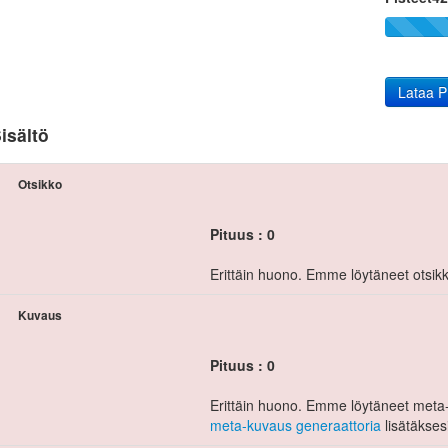
Lataa P
isältö
Otsikko
Pituus : 0
Erittäin huono. Emme löytäneet otsikk
Kuvaus
Pituus : 0
Erittäin huono. Emme löytäneet meta-
meta-kuvaus generaattoria
lisätäkses