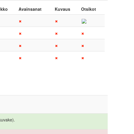
ikko
Avainsanat
Kuvaus
Otsikot
kuvake).