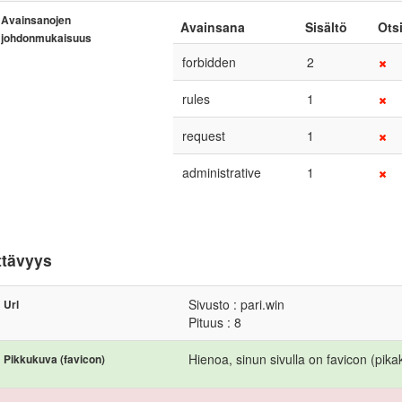
Avainsanojen
Avainsana
Sisältö
Ots
johdonmukaisuus
forbidden
2
rules
1
request
1
administrative
1
ttävyys
Sivusto : pari.win
Url
Pituus : 8
Hienoa, sinun sivulla on favicon (pika
Pikkukuva (favicon)