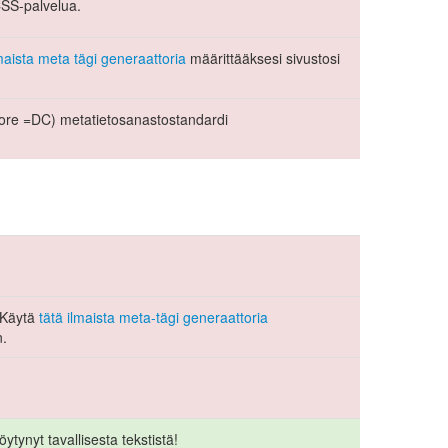
CSS-palvelua.
lmaista meta tägi generaattoria
määrittääksesi sivustosi
Core =DC) metatietosanastostandardi
. Käytä
tätä ilmaista meta-tägi generaattoria
n.
ytynyt tavallisesta tekstistä!