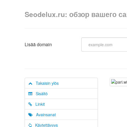
Seodelux.ru: обзор вашего с
Lisää domain
Takaisin ylös
Sisältö
Linkit
Avainsanat
Käytettävyys