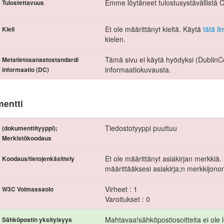
Emme löytäneet tulostusystävällistä 
Tulostettavuus
Et ole määrittänyt kieltä. Käytä
tätä i
Kieli
kielen.
Tämä sivu ei käytä hyödyksi (Dublin
Metatietosanastostandardi
informaatiokuvausta.
informaatio (DC)
entti
Tiedostotyyppi puuttuu
(dokumenttityyppi);
Merkistökoodaus
Et ole määrittänyt asiakirjan merkkiä
Koodaus/tietojenkäsittely
määrittääksesi asiakirja;n merkkijono
Virheet : 1
W3C Voimassaolo
Varoitukset : 0
Mahtavaa!sähköpostiosoitteita ei ole lö
Sähköpostin yksityisyys