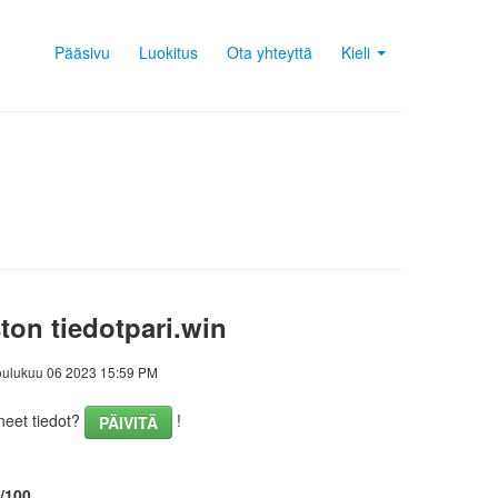
Pääsivu
Luokitus
Ota yhteyttä
Kieli
ton tiedotpari.win
oulukuu 06 2023 15:59 PM
eet tiedot?
!
PÄIVITÄ
2/100