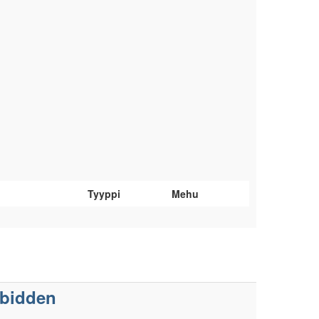
Tyyppi
Mehu
rbidden