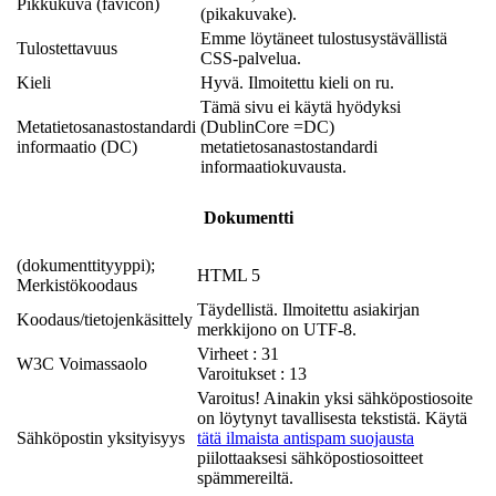
Pikkukuva (favicon)
(pikakuvake).
Emme löytäneet tulostusystävällistä
Tulostettavuus
CSS-palvelua.
Kieli
Hyvä. Ilmoitettu kieli on ru.
Tämä sivu ei käytä hyödyksi
Metatietosanastostandardi
(DublinCore =DC)
informaatio (DC)
metatietosanastostandardi
informaatiokuvausta.
Dokumentti
(dokumenttityyppi);
HTML 5
Merkistökoodaus
Täydellistä. Ilmoitettu asiakirjan
Koodaus/tietojenkäsittely
merkkijono on UTF-8.
Virheet : 31
W3C Voimassaolo
Varoitukset : 13
Varoitus! Ainakin yksi sähköpostiosoite
on löytynyt tavallisesta tekstistä. Käytä
Sähköpostin yksityisyys
tätä ilmaista antispam suojausta
piilottaaksesi sähköpostiosoitteet
spämmereiltä.