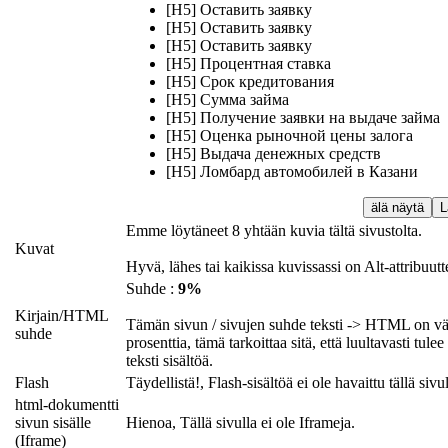
[H5] Оставить заявку
[H5] Оставить заявку
[H5] Оставить заявку
[H5] Процентная ставка
[H5] Срок кредитования
[H5] Сумма займа
[H5] Получение заявки на выдачe займа
[H5] Оценка рыночной цены залога
[H5] Выдача денежных средств
[H5] Ломбард автомобилей в Казани
älä näytä
L
Emme löytäneet 8 yhtään kuvia tältä sivustolta.
Kuvat
Hyvä, lähes tai kaikissa kuvissassi on Alt-attribuutt
Suhde :
9%
Kirjain/HTML
Tämän sivun / sivujen suhde teksti -> HTML on 
suhde
prosenttia, tämä tarkoittaa sitä, että luultavasti tule
teksti sisältöä.
Flash
Täydellistä!, Flash-sisältöä ei ole havaittu tällä sivul
html-dokumentti
sivun sisälle
Hienoa, Tällä sivulla ei ole Iframeja.
(Iframe)