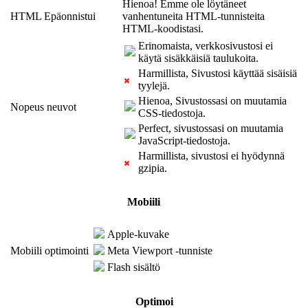
Hienoa! Emme ole löytäneet
HTML Epäonnistui
vanhentuneita HTML-tunnisteita
HTML-koodistasi.
Erinomaista, verkkosivustosi ei
käytä sisäkkäisiä taulukoita.
Harmillista, Sivustosi käyttää sisäisiä
tyylejä.
Hienoa, Sivustossasi on muutamia
Nopeus neuvot
CSS-tiedostoja.
Perfect, sivustossasi on muutamia
JavaScript-tiedostoja.
Harmillista, sivustosi ei hyödynnä
gzipia.
Mobiili
Apple-kuvake
Mobiili optimointi
Meta Viewport -tunniste
Flash sisältö
Optimoi