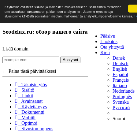
Käytämme evästeitä sisällön ja mainosten muokkaamiseen, sosiaalisten medioiden
ominaisuuksien tarjoamiseen ja liikenteen analysointiin. Jaamme myös tietoja
sivustomme käytöstä sosiaalisen median, mainonnan ja analyysikumppaneidemme kanssa.
Ti
Seodelux.ru: обзор вашего сайта
Pääsivu
Luokitus
Ota yhteyttä
Lisää domain
Kieli
Dansk
Analysoi
Deutsch
English
← Paina tästä päivittääksesi
Español
Français
Takaisin ylös
Italiano
Sisältö
Nederlands
Linkit
Português
Avainsanat
Svenska
Käytettävyys
Русский
Dokumentti
Mobiili
Suomi
Optimoi
Sivuston nopeus