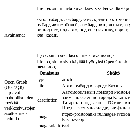
Hienoa, sinun meta-kuvauksesi sisältää väliltä70 ja 
автоломбард, ломбард, заём, кредит, автомоби
омбард автомобилей, ломбард авто, деньги, ссуд
ог, под птс, под авто, под спецтехнику, в долг
Avainsanat
кла, казань
Hyvä, sinun sivullasi on meta -avainsanoja.
Hienoa, sinun sivu käyttää hyödyksi Open Graph 
meta prop).
Omaisuus
Sisältö
type
article
Open Graph
title
Автоломбард в городе Казань
(OG-tägit)
Автомобильный ломбард ProstoBa
tarjoavat
займы населению города Казань и
mahdollisuuden
description
Татарстан под залог ПТС или авт
merkitä
Предлагаем многие другие финан
verkkosivustojen
sisältöä meta-
https://prostobanks.ru/images/avtol
image
tiedoilla.
kazan.webp
image:width
644