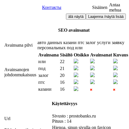
Antaa
Контакты
Sisäinen
mehua
älä näytä
Laajenna /näytä lisää
SEO avainsanat
авто
данных
казани
птс
залог
услуги
заявку
Avainsana pilvi
персональных
под
или
Avainsana
Sisältö
Otsikko
Avainsanat
Kuvaus
или
22
под
21
Avainsanojen
johdonmukaisuus
залог
20
птс
16
казани
16
Käytettävyys
Sivusto : prostobanks.ru
Url
Pituus : 14
Hienoa, sinun sivulla on favicon