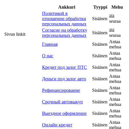
Ankkuri
Tyyppi
Mehu
Политикой в
älä
отношении обработки
Sisäinen
seuraa
персональных данных
Согласие на обработку
älä
Sisäinen
Sivun linkit
персональных данных
seuraa
Antaa
Главная
Sisäinen
mehua
Antaa
О нас
Sisäinen
mehua
Antaa
Кредит под залог ПТС
Sisäinen
mehua
Antaa
Деньги под залог авто
Sisäinen
mehua
Antaa
Рефинансирование
Sisäinen
mehua
Antaa
Срочный автовыкуп
Sisäinen
mehua
Antaa
Выездное оформление
Sisäinen
mehua
Antaa
Онлайн кредит
Sisäinen
mehua