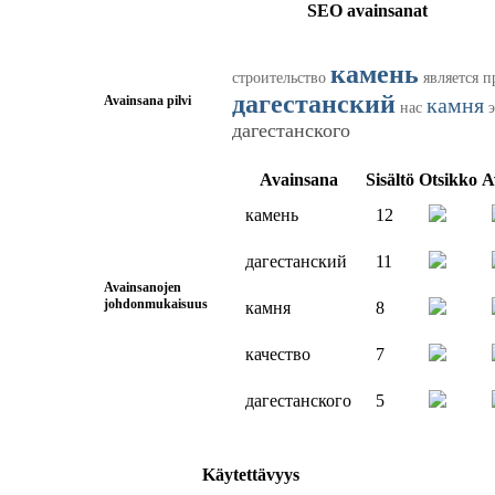
SEO avainsanat
камень
строительство
является
п
дагестанский
Avainsana pilvi
камня
нас
дагестанского
Avainsana
Sisältö
Otsikko
A
камень
12
дагестанский
11
Avainsanojen
johdonmukaisuus
камня
8
качество
7
дагестанского
5
Käytettävyys