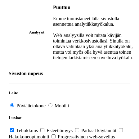
Puuttuu
Emme tunnistaneet tällä sivustolla
asennettua analytiikkatyökalua.
Analyysit
Web-analyysilla voit mitata kävijän
toimintaa verkkosivustollasi. Sinulla on
oltava vähintään yksi analytiikkatyökalu,
mutta voi myös olla hyvä asentaa toinen
tietojen tarkistamiseen soveltuva työkalu.
Sivuston nopeus
Laite
Pöytätietokone
Mobiili
Luokat
Tehokkuus
Esteettömyys
Parhaat käytännöt
Hakukoneoptimointi
Progressiivinen web-sovellus