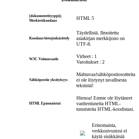
(dokumenttityyppi);
HTML 5
Merkistökoodaus
Täydellistä. Ilmoitettu
asiakirjan merkkijono on
Koodaus/tietojenkäsittely
UTF-8.
Virheet : 1
W3C Voimassaolo
Varoitukset : 2
Mahtavaa!sähköpostiosoitteita
ei ole löytynyt tavallisesta
Sähköpostin yksityisyys
tekstistä!
Hienoa! Emme ole löytäneet
vanhentuneita HTML-
HTML Epäonnistui
tunnisteita HTML-koodistasi.
Erinomaista,
verkkosivustosi ei
käytä sisäkkäisiä