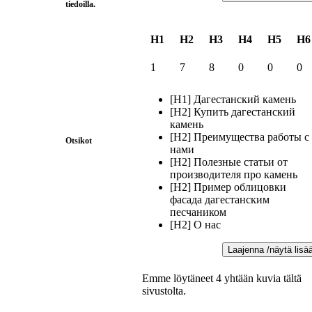
tiedoilla.
H1
H2
H3
H4
H5
H6
1
7
8
0
0
0
[H1] Дагестанский камень
[H2] Купить дагестанский
камень
[H2] Преимущества работы с
Otsikot
нами
[H2] Полезные статьи от
производителя про камень
[H2] Пример облицовки
фасада дагестанским
песчаником
[H2] О нас
Laajenna /näytä lisä
Emme löytäneet 4 yhtään kuvia tältä
sivustolta.