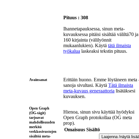
Pituus : 308
Ihannetapauksessa, sinun meta-
kuvauksessa pitäisi sisältää väliltä70 ja
160 kirjainta (välilyönnit
mukaanlukien). Käytä
tätä ilmaista
työkalua
laskeaksi tekstin pituus.
Erittäin huono. Emme löytäneen meta 
Avainsanat
sanoja sivultasi. Käytä
Tätä ilmaista
meta-kuvaus generaattoria
lisätäksesi
kuvauksen.
Open Graph
Hienoa, sinun sivu käyttää hyödyksi
(OG-tägit)
Open Graph protokollaa (OG meta
tarjoavat
mahdollisuuden
prop).
merkitä
Omaisuus
Sisältö
verkkosivustojen
sisältöä meta-
Laajenna /näytä lisä