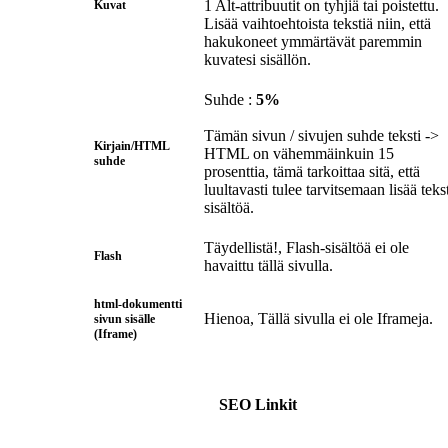
1 Alt-attribuutit on tyhjiä tai poistettu.
Kuvat
Lisää vaihtoehtoista tekstiä niin, että
hakukoneet ymmärtävät paremmin
kuvatesi sisällön.
Suhde :
5%
Tämän sivun / sivujen suhde teksti ->
Kirjain/HTML
HTML on vähemmäinkuin 15
suhde
prosenttia, tämä tarkoittaa sitä, että
luultavasti tulee tarvitsemaan lisää teks
sisältöä.
Täydellistä!, Flash-sisältöä ei ole
Flash
havaittu tällä sivulla.
html-dokumentti
Hienoa, Tällä sivulla ei ole Iframeja.
sivun sisälle
(Iframe)
SEO Linkit