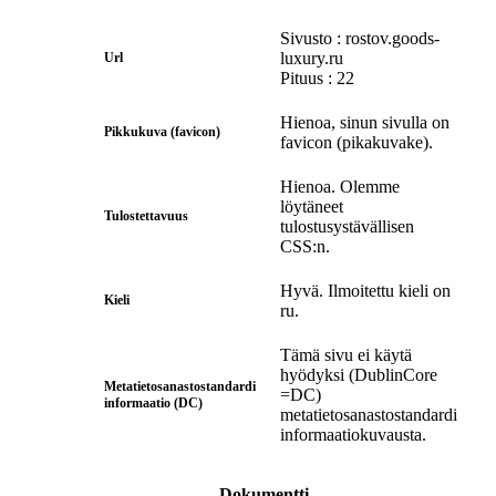
Sivusto : rostov.goods-
luxury.ru
Url
Pituus : 22
Hienoa, sinun sivulla on
Pikkukuva (favicon)
favicon (pikakuvake).
Hienoa. Olemme
löytäneet
Tulostettavuus
tulostusystävällisen
CSS:n.
Hyvä. Ilmoitettu kieli on
Kieli
ru.
Tämä sivu ei käytä
hyödyksi (DublinCore
Metatietosanastostandardi
=DC)
informaatio (DC)
metatietosanastostandardi
informaatiokuvausta.
Dokumentti