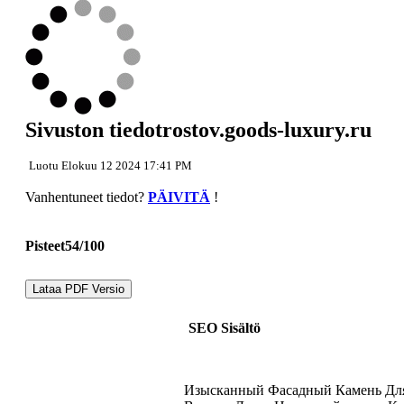
Takaisin ylös
Sisältö
Linkit
Avainsanat
Käytettävyys
Dokumentti
Mobiili
Optimoi
Sivuston tiedotrostov.goods-luxury.ru
Sivuston nopeus
Luotu Elokuu 12 2024 17:41 PM
Vanhentuneet tiedot?
PÄIVITÄ
!
Pisteet54/100
Lataa PDF Versio
SEO Sisältö
Изысканный Фасадный Камень Дл