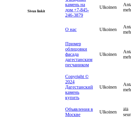
камень на
Ant
Ulkoinen
дом +7-845-
meh
Sivun linkit
246-3879
Ant
О нас
Ulkoinen
meh
Пример
облицовки
Ant
фасада
Ulkoinen
meh
дагестанским
песчаником
Copyright ©
2024
Ant
Дагестанский
Ulkoinen
meh
камень
купить
Объявления в
älä
Ulkoinen
Москве
seur