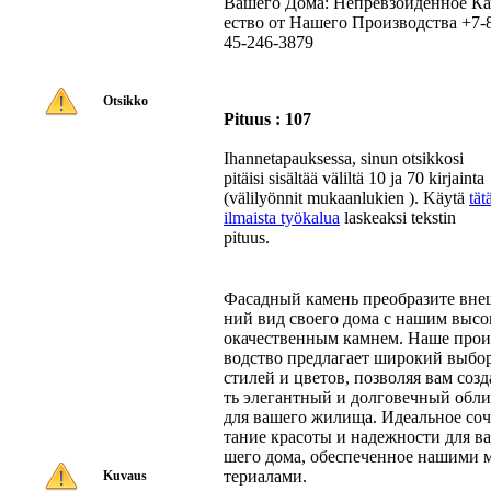
Вашего Дома: Непревзойденное Ка
ество от Нашего Производства +7-
45-246-3879
Otsikko
Pituus : 107
Ihannetapauksessa, sinun otsikkosi
pitäisi sisältää väliltä 10 ja 70 kirjainta
(välilyönnit mukaanlukien ). Käytä
tät
ilmaista työkalua
laskeaksi tekstin
pituus.
Фасадный камень преобразите вне
ний вид своего дома с нашим высо
окачественным камнем. Наше прои
водство предлагает широкий выбо
стилей и цветов, позволяя вам созд
ть элегантный и долговечный обл
для вашего жилища. Идеальное соч
тание красоты и надежности для ва
шего дома, обеспеченное нашими 
териалами.
Kuvaus