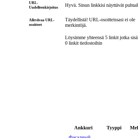
URL-
Hyvä. Sinun linkkisi näyttävät puhtail
Uudelleenkirjoitus
Täydellistä! URL-osoitteissasi ei ole
Alleviivaa URL-
osoitteet
merkintöjä.
Löysimme yhteensä 5 linkit jotka sisä
0 linkit tiedostoihin
Ankkuri
Tyyppi
Me
Фасадный