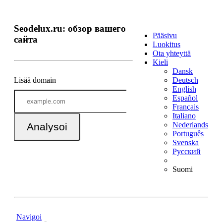
Seodelux.ru: обзор вашего
Pääsivu
сайта
Luokitus
Ota yhteyttä
Kieli
Dansk
Lisää domain
Deutsch
English
Español
Français
Italiano
Nederlands
Analysoi
Português
Svenska
Русский
Suomi
Navigoi