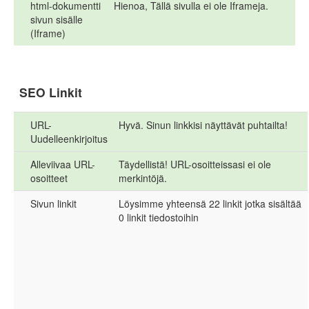
html-dokumentti
Hienoa, Tällä sivulla ei ole Iframeja.
sivun sisälle
(Iframe)
SEO Linkit
URL-
Hyvä. Sinun linkkisi näyttävät puhtailta!
Uudelleenkirjoitus
Alleviivaa URL-
Täydellistä! URL-osoitteissasi ei ole
osoitteet
merkintöjä.
Sivun linkit
Löysimme yhteensä 22 linkit jotka sisältää
0 linkit tiedostoihin