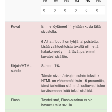
H1
H2
H3
H4
H5
H6
0
0
0
0
0
0
Kuvat
Emme löytäneet 11 yhtään kuvia tältä
sivustolta.
6 Alt-attribuutit on tyhjiä tai poistettu.
Lisää vaihtoehtoista tekstiä niin, että
hakukoneet ymmärtävät paremmin
kuvatesi sisällön.
Kirjain/HTML
Suhde :
7%
suhde
Tämän sivun / sivujen suhde teksti ->
HTML on vähemmäinkuin 15 prosenttia,
tämä tarkoittaa sitä, että luultavasti tulee
tarvitsemaan lisää teksti sisältöä.
Flash
Täydellistä!, Flash-sisältöä ei ole
havaittu tällä sivulla.