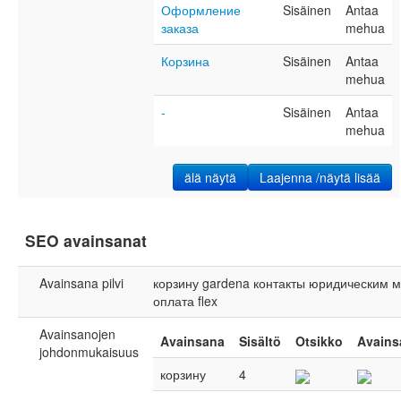
Оформление
Sisäinen
Antaa
заказа
mehua
Корзина
Sisäinen
Antaa
mehua
-
Sisäinen
Antaa
mehua
älä näytä
Laajenna /näytä lisää
SEO avainsanat
Avainsana pilvi
корзину
gardena
контакты
юридическим
м
оплата
flex
Avainsanojen
Avainsana
Sisältö
Otsikko
Avains
johdonmukaisuus
корзину
4