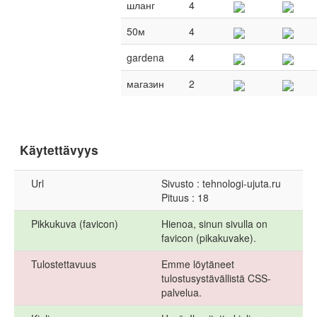
шланг
4
50м
4
gardena
4
магазин
2
Käytettävyys
Url
Sivusto : tehnologi-ujuta.ru
Pituus : 18
Pikkukuva (favicon)
Hienoa, sinun sivulla on
favicon (pikakuvake).
Tulostettavuus
Emme löytäneet
tulostusystävällistä CSS-
palvelua.