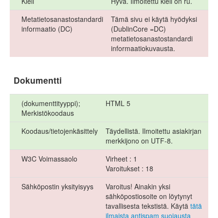
Kieli
Hyvä. Ilmoitettu kieli on ru.
Metatietosanastostandardi
Tämä sivu ei käytä hyödyksi
informaatio (DC)
(DublinCore =DC)
metatietosanastostandardi
informaatiokuvausta.
Dokumentti
(dokumenttityyppi);
HTML 5
Merkistökoodaus
Koodaus/tietojenkäsittely
Täydellistä. Ilmoitettu asiakirjan
merkkijono on UTF-8.
W3C Voimassaolo
Virheet : 1
Varoitukset : 18
Sähköpostin yksityisyys
Varoitus! Ainakin yksi
sähköpostiosoite on löytynyt
tavallisesta tekstistä. Käytä
tätä
ilmaista antispam suojausta