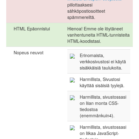
piilottaaksesi
sähköpostiosoitteet
spämmereiltä.
HTML Epäonnistui
Hienoa! Emme ole löytäneet
vanhentuneita HTML-tunnisteita
HTML-koodistasi.
Nopeus neuvot
Erinomaista,
verkkosivustosi ei käytä
sisäkkäisiä taulukoita.
Harmillista, Sivustosi
käyttää sisäisiä tyylejä.
Harmillista, sivustossasi
on liian monta CSS-
tiedostoa
(enemmänkuin4).
Harmillista, sivustossasi
on liikaa JavaScript-