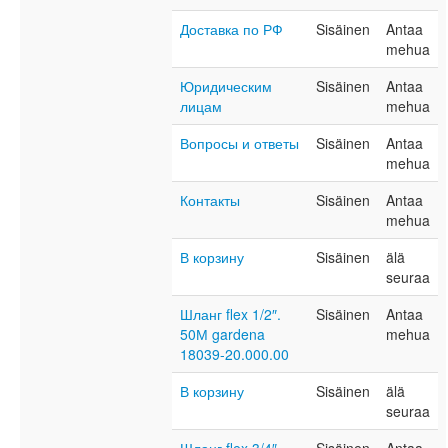
Доставка по РФ
Sisäinen
Antaa
mehua
Юридическим
Sisäinen
Antaa
лицам
mehua
Вопросы и ответы
Sisäinen
Antaa
mehua
Контакты
Sisäinen
Antaa
mehua
В корзину
Sisäinen
älä
seuraa
Шланг flex 1/2″.
Sisäinen
Antaa
50М gardena
mehua
18039-20.000.00
В корзину
Sisäinen
älä
seuraa