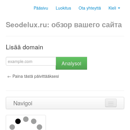
Pääsivu
Luokitus
Ota yhteyttä
Kieli
Seodelux.ru: обзор вашего сайта
Lisää domain
Analysoi
← Paina tästä päivittääksesi
Navigoi
Takaisin ylös
Sisältö