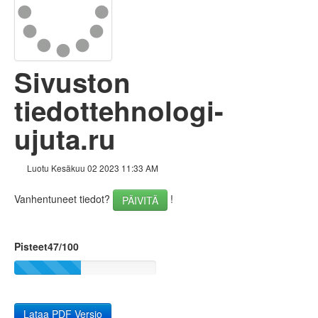
Linkit
Avainsanat
Sivuston
Käytettävyys
tiedottehnologi-
Dokumentti
ujuta.ru
Mobiili
Optimoi
Luotu Kesäkuu 02 2023 11:33 AM
Sivuston nopeus
Vanhentuneet tiedot?
!
PÄIVITÄ
Pisteet47/100
Lataa PDF Versio