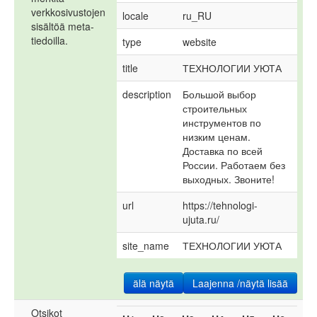
verkkosivustojen
locale
ru_RU
sisältöä meta-
tiedoilla.
type
website
title
ТЕХНОЛОГИИ УЮТА
description
Большой выбор 
строительных 
инструментов по 
низким ценам. 
Доставка по всей 
России. Работаем без 
выходных. Звоните!
url
https://tehnologi-
ujuta.ru/
site_name
ТЕХНОЛОГИИ УЮТА
älä näytä
Laajenna /näytä lisää
Otsikot