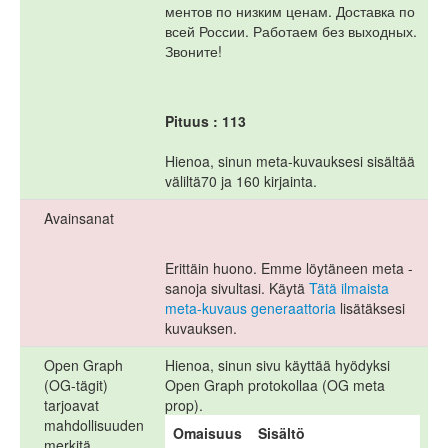
ментов по низким ценам. Доставка по
всей России. Работаем без выходных.
Звоните!
Pituus : 113
Hienoa, sinun meta-kuvauksesi sisältää
väliltä70 ja 160 kirjainta.
Avainsanat
Erittäin huono. Emme löytäneen meta -
sanoja sivultasi. Käytä
Tätä ilmaista
meta-kuvaus generaattoria
lisätäksesi
kuvauksen.
Open Graph
Hienoa, sinun sivu käyttää hyödyksi
(OG-tägit)
Open Graph protokollaa (OG meta
tarjoavat
prop).
mahdollisuuden
Omaisuus
Sisältö
merkitä