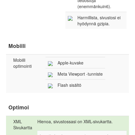
tiedostoja
(enemmänkuin6).
Harmillista, sivustosi ei
hyödynnä gzipia.
Mobiili
Mobiili
Apple-kuvake
optimointi
Meta Viewport -tunniste
Flash sisältö
Optimoi
XML
Hienoa, sivustossasi on XML-sivukartta.
Sivukartta