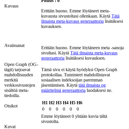
Pituus : 0
Kuvaus
Erittäin huono. Emme löytäneet meta-
kuvausta sivustoltasi ollenkaan. Käytä
Tätä
ilmaista meta-kuvaus generaattoria
lisätäksesi
kuvauksen.
Avainsanat
Erittäin huono. Emme löytäneen meta -sanoja
sivultasi. Käytä
Tätä ilmaista meta-kuvaus
generaattoria
lisätäksesi kuvauksen.
Open Graph (OG-
tägit) tarjoavat
Tämä sivu ei käytä hyödyksi Open Graph
mahdollisuuden
protokollaa. Tunnisteet mahdollistavat
merkitä
sosiaalisen indeksoijan paremman
verkkosivustojen
jäsentämisen. Käytä
tätä ilmaista og
sisältöä meta-
määritelmä generaattoria
luodaksesi ne.
tiedoilla.
H1
H2
H3
H4
H5
H6
Otsikot
0
0
0
0
0
0
Emme löytäneet 0 yhtään kuvia tältä
sivustolta.
Kuvat