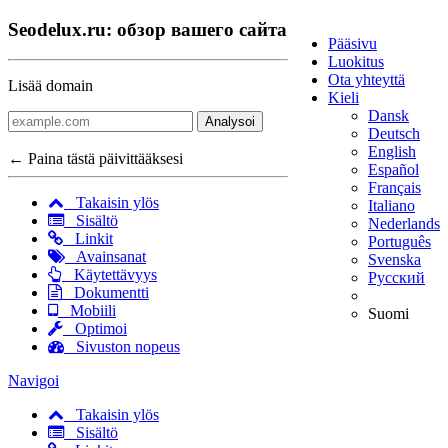
Seodelux.ru: обзор вашего сайта
Pääsivu
Luokitus
Ota yhteyttä
Lisää domain
Kieli
Dansk
Analysoi
Deutsch
English
← Paina tästä päivittääksesi
Español
Français
Takaisin ylös
Italiano
Sisältö
Nederlands
Linkit
Português
Avainsanat
Svenska
Käytettävyys
Русский
Dokumentti
Mobiili
Suomi
Optimoi
Sivuston nopeus
Navigoi
Takaisin ylös
Sisältö