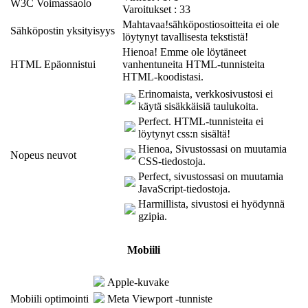
W3C Voimassaolo
Varoitukset : 33
Mahtavaa!sähköpostiosoitteita ei ole
Sähköpostin yksityisyys
löytynyt tavallisesta tekstistä!
Hienoa! Emme ole löytäneet
HTML Epäonnistui
vanhentuneita HTML-tunnisteita
HTML-koodistasi.
Erinomaista, verkkosivustosi ei
käytä sisäkkäisiä taulukoita.
Perfect. HTML-tunnisteita ei
löytynyt css:n sisältä!
Hienoa, Sivustossasi on muutamia
Nopeus neuvot
CSS-tiedostoja.
Perfect, sivustossasi on muutamia
JavaScript-tiedostoja.
Harmillista, sivustosi ei hyödynnä
gzipia.
Mobiili
Apple-kuvake
Mobiili optimointi
Meta Viewport -tunniste