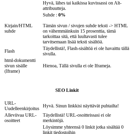
Hyvä, lähes tai kaikissa kuvissassi on Alt-
attribuutteja.
Suhde :
0%
Kirjain/HTML
Tämän sivun / sivujen suhde teksti -> HTML
suhde
on vähemmäinkuin 15 prosenttia, tämä
tarkoittaa sitä, että luultavasti tulee
tarvitsemaan lisää teksti sisältöä.
Täydellistä!, Flash-sisältöä ei ole havaittu tällä
Flash
sivulla.
html-dokumentti
sivun sisälle
Hienoa, Tällä sivulla ei ole Iframeja.
(Iframe)
SEO Linkit
URL-
Hyvä. Sinun linkkisi näyttävät puhtailta!
Uudelleenkirjoitus
Alleviivaa URL-
Täydellistä! URL-osoitteissasi ei ole
osoitteet
merkintöjä.
Löysimme yhteensä 0 linkit jotka sisältää 0
linkit tiedostoihin