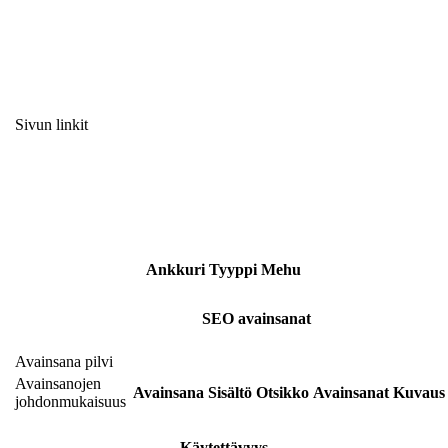
Sivun linkit
Ankkuri
Tyyppi
Mehu
SEO avainsanat
Avainsana pilvi
Avainsanojen
Avainsana
Sisältö
Otsikko
Avainsanat
Kuvaus
johdonmukaisuus
Käytettävyys