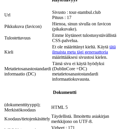
Sivusto : tour-stambul.club
Url
Pituus : 17
Hienoa, sinun sivulla on favicon
Pikkukuva (favicon)
(pikakuvake).
Emme löytäneet tulostusystävällistä
Tulostettavuus
CSS-palvelua.
Et ole määrittänyt kieltä. Käytä
tätä
Kieli
ilmaista meta tägi generaattoria
määrittääksesi sivustosi kielen.
Tämä sivu ei käytä hyödyksi
Metatietosanastostandardi
(DublinCore =DC)
informaatio (DC)
metatietosanastostandardi
informaatiokuvausta.
Dokumentti
(dokumenttityyppi);
HTML 5
Merkistökoodaus
Täydellistä. Ilmoitettu asiakirjan
Koodaus/tietojenkäsittely
merkkijono on UTF-8.
Virheet : 171