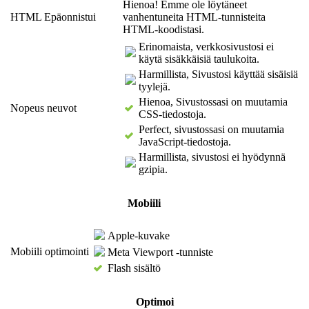
Hienoa! Emme ole löytäneet
HTML Epäonnistui
vanhentuneita HTML-tunnisteita
HTML-koodistasi.
Erinomaista, verkkosivustosi ei
käytä sisäkkäisiä taulukoita.
Harmillista, Sivustosi käyttää sisäisiä
tyylejä.
Hienoa, Sivustossasi on muutamia
Nopeus neuvot
CSS-tiedostoja.
Perfect, sivustossasi on muutamia
JavaScript-tiedostoja.
Harmillista, sivustosi ei hyödynnä
gzipia.
Mobiili
Apple-kuvake
Mobiili optimointi
Meta Viewport -tunniste
Flash sisältö
Optimoi