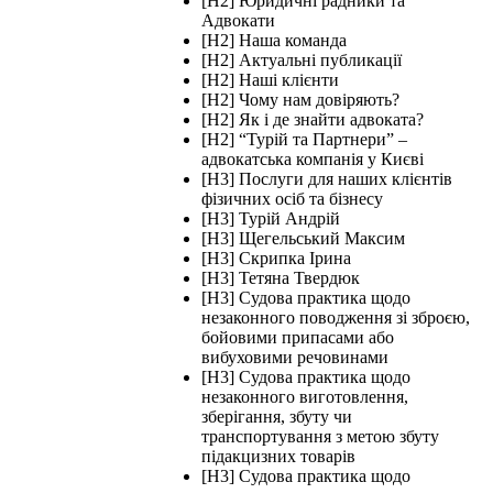
[H2] Юридичні радники та
Адвокати
[H2] Наша команда
[H2] Актуальні публикації
[H2] Наші клієнти
[H2] Чому нам довіряють?
[H2] Як і де знайти адвоката?
[H2] “Турій та Партнери” –
адвокатська компанія у Києві
[H3] Послуги для наших клієнтів
фізичних осіб та бізнесу
[H3] Турій Андрій
[H3] Щегельський Максим
[H3] Скрипка Ірина
[H3] Тетяна Твердюк
[H3] Судова практика щодо
незаконного поводження зі зброєю,
бойовими припасами або
вибуховими речовинами
[H3] Судова практика щодо
незаконного виготовлення,
зберігання, збуту чи
транспортування з метою збуту
підакцизних товарів
[H3] Судова практика щодо