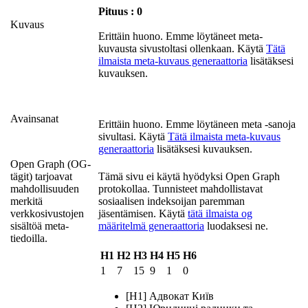
Pituus : 0
Kuvaus
Erittäin huono. Emme löytäneet meta-
kuvausta sivustoltasi ollenkaan. Käytä
Tätä
ilmaista meta-kuvaus generaattoria
lisätäksesi
kuvauksen.
Avainsanat
Erittäin huono. Emme löytäneen meta -sanoja
sivultasi. Käytä
Tätä ilmaista meta-kuvaus
generaattoria
lisätäksesi kuvauksen.
Open Graph (OG-
tägit) tarjoavat
Tämä sivu ei käytä hyödyksi Open Graph
mahdollisuuden
protokollaa. Tunnisteet mahdollistavat
merkitä
sosiaalisen indeksoijan paremman
verkkosivustojen
jäsentämisen. Käytä
tätä ilmaista og
sisältöä meta-
määritelmä generaattoria
luodaksesi ne.
tiedoilla.
H1
H2
H3
H4
H5
H6
1
7
15
9
1
0
[H1] Адвокат Київ