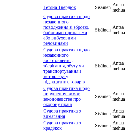
Antaa
Тетяна Твердюк
Sisäinen
mehua
Судова практика щодо
незаконного
поводження зі зброєю,
Antaa
Sisäinen
бойовими припасами
mehua
або вибуховими
речовинами
Судова практика щодо
незаконного
виготовлення,
Antaa
зберігання, збуту чи
Sisäinen
mehua
транспортування з
метою збуту
підакцизних товарів
Судова практика щодо
порушення вимог
Antaa
Sisäinen
законодавства про
mehua
охорону праці
Судова практика з
Antaa
Sisäinen
вимагання
mehua
Судова практика з
Antaa
Sisäinen
крадіжок
mehua