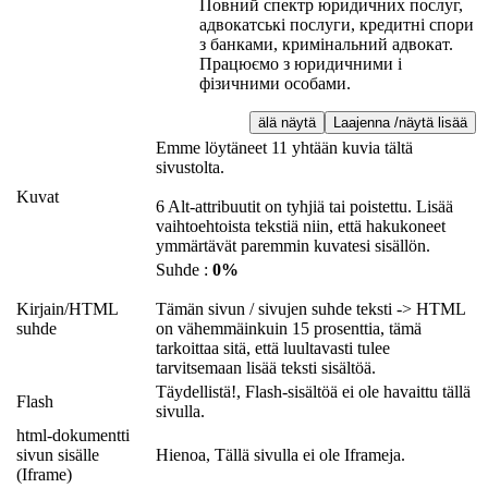
Повний спектр юридичних послуг,
адвокатські послуги, кредитні спори
з банками, кримінальний адвокат.
Працюємо з юридичними і
фізичними особами.
älä näytä
Laajenna /näytä lisää
Emme löytäneet 11 yhtään kuvia tältä
sivustolta.
Kuvat
6 Alt-attribuutit on tyhjiä tai poistettu. Lisää
vaihtoehtoista tekstiä niin, että hakukoneet
ymmärtävät paremmin kuvatesi sisällön.
Suhde :
0%
Kirjain/HTML
Tämän sivun / sivujen suhde teksti -> HTML
suhde
on vähemmäinkuin 15 prosenttia, tämä
tarkoittaa sitä, että luultavasti tulee
tarvitsemaan lisää teksti sisältöä.
Täydellistä!, Flash-sisältöä ei ole havaittu tällä
Flash
sivulla.
html-dokumentti
sivun sisälle
Hienoa, Tällä sivulla ei ole Iframeja.
(Iframe)