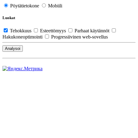
Pöytätietokone
Mobiili
Luokat
Tehokkuus
Esteettömyys
Parhaat käytännöt
Hakukoneoptimointi
Progressiivinen web-sovellus
Analysoi