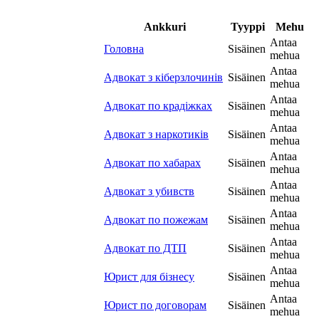
Ankkuri
Tyyppi
Mehu
Antaa
Головна
Sisäinen
mehua
Antaa
Адвокат з кіберзлочинів
Sisäinen
mehua
Antaa
Адвокат по крадіжках
Sisäinen
mehua
Antaa
Адвокат з наркотиків
Sisäinen
mehua
Antaa
Адвокат по хабарах
Sisäinen
mehua
Antaa
Адвокат з убивств
Sisäinen
mehua
Antaa
Адвокат по пожежам
Sisäinen
mehua
Antaa
Адвокат по ДТП
Sisäinen
mehua
Antaa
Юрист для бізнесу
Sisäinen
mehua
Antaa
Юрист по договорам
Sisäinen
mehua