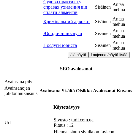
Судова практика у
Antaa
справах ухилення від
Sisäinen
mehua
сплати аліментів
Antaa
Кримінальний адвокат
Sisäinen
mehua
Antaa
Юридичні послуги
Sisäinen
mehua
Antaa
Послуги юриста
Sisäinen
mehua
älä näytä
Laajenna /näytä lisää
SEO avainsanat
Avainsana pilvi
Avainsanojen
Avainsana
Sisältö
Otsikko
Avainsanat
Kuvaus
johdonmukaisuus
Käytettävyys
Sivusto : turii.com.ua
Url
Pituus : 12
Hienoa, sinun sivulla on favicon