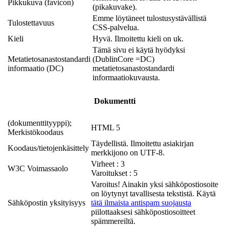
Pikkukuva (favicon)
(pikakuvake).
Emme löytäneet tulostusystävällistä
Tulostettavuus
CSS-palvelua.
Kieli
Hyvä. Ilmoitettu kieli on uk.
Tämä sivu ei käytä hyödyksi
Metatietosanastostandardi
(DublinCore =DC)
informaatio (DC)
metatietosanastostandardi
informaatiokuvausta.
Dokumentti
(dokumenttityyppi);
HTML 5
Merkistökoodaus
Täydellistä. Ilmoitettu asiakirjan
Koodaus/tietojenkäsittely
merkkijono on UTF-8.
Virheet : 3
W3C Voimassaolo
Varoitukset : 5
Varoitus! Ainakin yksi sähköpostiosoite
on löytynyt tavallisesta tekstistä. Käytä
Sähköpostin yksityisyys
tätä ilmaista antispam suojausta
piilottaaksesi sähköpostiosoitteet
spämmereiltä.