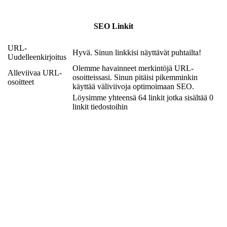
SEO Linkit
URL-
Hyvä. Sinun linkkisi näyttävät puhtailta!
Uudelleenkirjoitus
Olemme havainneet merkintöjä URL-
Alleviivaa URL-
osoitteissasi. Sinun pitäisi pikemminkin
osoitteet
käyttää väliviivoja optimoimaan SEO.
Löysimme yhteensä 64 linkit jotka sisältää 0
linkit tiedostoihin