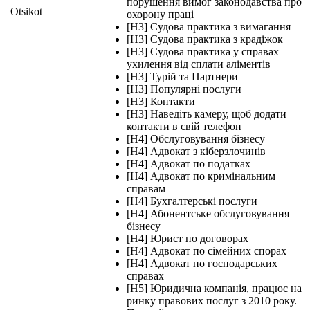
порушення вимог законодавства про
Otsikot
охорону праці
[H3] Судова практика з вимагання
[H3] Судова практика з крадіжок
[H3] Судова практика у справах
ухилення від сплати аліментів
[H3] Турій та Партнери
[H3] Популярні послуги
[H3] Контакти
[H3] Наведіть камеру, щоб додати
контакти в свій телефон
[H4] Обслуговування бізнесу
[H4] Адвокат з кіберзлочинів
[H4] Адвокат по податках
[H4] Адвокат по кримінальним
справам
[H4] Бухгалтерські послуги
[H4] Абонентське обслуговування
бізнесу
[H4] Юрист по договорах
[H4] Адвокат по сімейних спорах
[H4] Адвокат по господарських
справах
[H5] Юридична компанія, працює на
ринку правових послуг з 2010 року.