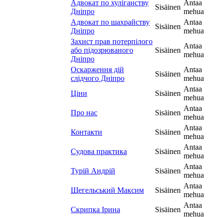
Адвокат по хуліганству
Antaa
Sisäinen
Дніпро
mehua
Адвокат по шахрайству
Antaa
Sisäinen
Дніпро
mehua
Захист прав потерпілого
Antaa
або підозрюваного
Sisäinen
mehua
Дніпро
Оскарження дій
Antaa
Sisäinen
слідчого Дніпро
mehua
Antaa
Ціни
Sisäinen
mehua
Antaa
Про нас
Sisäinen
mehua
Antaa
Контакти
Sisäinen
mehua
Antaa
Судова практика
Sisäinen
mehua
Antaa
Турій Андрій
Sisäinen
mehua
Antaa
Щегельський Максим
Sisäinen
mehua
Antaa
Скрипка Ірина
Sisäinen
mehua