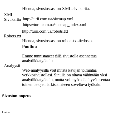
Hienoa, sivustossasi on XML-sivukartta.
XML
http://turii.com.ua/sitemap.xml
Sivukartta
https://turii.com.ua/sitemap_index.xml
http://turii.com.ua/robots.txt
Robots.txt
Hienoa, sivustossasi on robots.txt-tiedosto.
Puuttuu
Emme tunnistaneet tällä sivustolla asennettua
analytiikkatyökalua.
Analyysit
Web-analyysilla voit mitata kävijän toimintaa
verkkosivustollasi. Sinulla on oltava vähintään yksi
analytiikkatyökalu, mutta voi myös olla hyvä asentaa
toinen tietojen tarkistamiseen soveltuva työkalu.
Sivuston nopeus
Laite