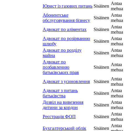
Antaa
Юрист із газових питань
Sisäinen
mehua
Абонентське
Antaa
Sisäinen
обслуговування бізнесу
mehua
Antaa
Адвокат по аліментах
Sisäinen
mehua
Адвокат по розірванню
Antaa
Sisäinen
шлюбу
mehua
Адвокат по розділу
Antaa
Sisäinen
майна
mehua
Адвокат по
Antaa
позбавленню
Sisäinen
mehua
батьківських прав
Antaa
Адвокат з усиновлення
Sisäinen
mehua
Адвокат з питань
Antaa
Sisäinen
батьківства
mehua
Дозвіл на вивезення
Antaa
Sisäinen
дитини за кордон
mehua
Antaa
Реєстрація ФОП
Sisäinen
mehua
Antaa
Бухгалтерський облік
Sisäinen
mehua