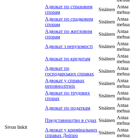
Адвокат по страховим
Antaa
Sisäinen
спорам
mehua
Адвокат по спадковим
Antaa
Sisäinen
спорам
mehua
Адвокат по житловим
Antaa
Sisäinen
спорам
mehua
Antaa
Адвокат з нерухомості
Sisäinen
mehua
Antaa
Адвокат по кредитам
Sisäinen
mehua
Адвокат по
Antaa
Sisäinen
господарських справах
mehua
Адвокат у справах
Antaa
Sisäinen
неповнолітніх
mehua
Адвокат по трудових
Antaa
Sisäinen
спорах
mehua
Antaa
Адвокат по податкам
Sisäinen
mehua
Antaa
Представництво в судах
Sisäinen
mehua
Sivun linkit
Адвокат у кримінальних
Antaa
Sisäinen
справах Дніпро
mehua