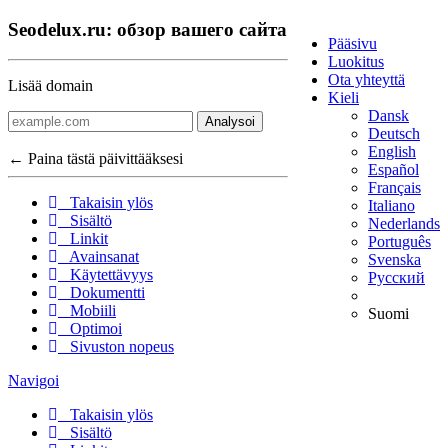
Seodelux.ru: обзор вашего сайта
Pääsivu
Luokitus
Ota yhteyttä
Lisää domain
Kieli
Dansk
Analysoi
Deutsch
English
← Paina tästä päivittääksesi
Español
Français
Takaisin ylös
Italiano
Sisältö
Nederlands
Linkit
Português
Avainsanat
Svenska
Käytettävyys
Русский
Dokumentti
Mobiili
Suomi
Optimoi
Sivuston nopeus
Navigoi
Takaisin ylös
Sisältö