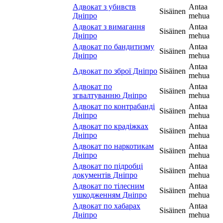
Адвокат з убивств
Antaa
Sisäinen
Дніпро
mehua
Адвокат з вимагання
Antaa
Sisäinen
Дніпро
mehua
Адвокат по бандитизму
Antaa
Sisäinen
Дніпро
mehua
Antaa
Адвокат по зброї Дніпро
Sisäinen
mehua
Адвокат по
Antaa
Sisäinen
згвалтуванню Дніпро
mehua
Адвокат по контрабанді
Antaa
Sisäinen
Дніпро
mehua
Адвокат по крадіжках
Antaa
Sisäinen
Дніпро
mehua
Адвокат по наркотикам
Antaa
Sisäinen
Дніпро
mehua
Адвокат по підробці
Antaa
Sisäinen
документів Дніпро
mehua
Адвокат по тілесним
Antaa
Sisäinen
ушкодженням Дніпро
mehua
Адвокат по хабарах
Antaa
Sisäinen
Дніпро
mehua