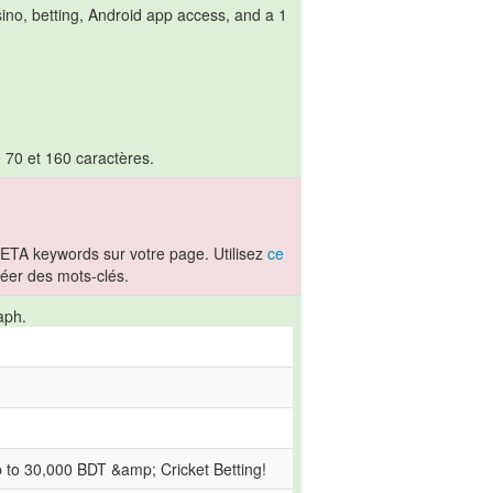
ino, betting, Android app access, and a 1
e 70 et 160 caractères.
ETA keywords sur votre page. Utilisez
ce
éer des mots-clés.
aph.
 to 30,000 BDT &amp; Cricket Betting!