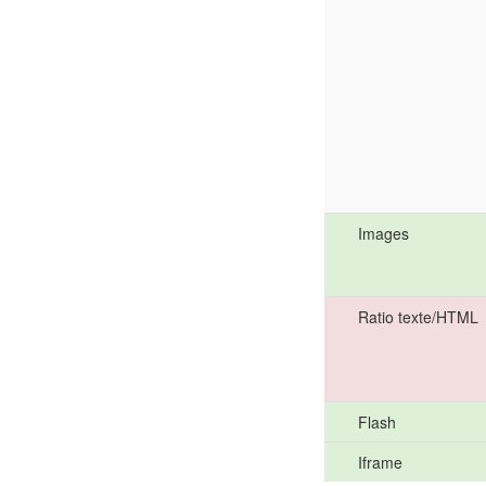
Images
Ratio texte/HTML
Flash
Iframe