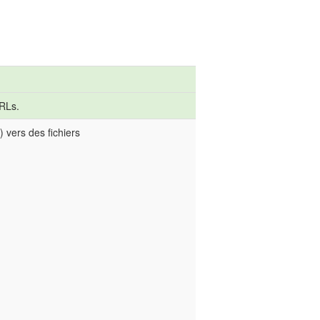
URLs.
) vers des fichiers