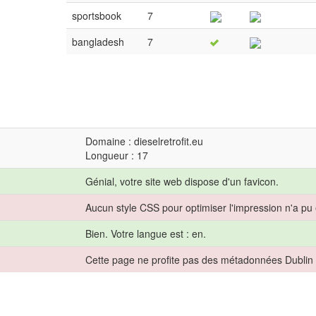
sportsbook
7
bangladesh
7
Domaine : dieselretrofit.eu
Longueur : 17
Génial, votre site web dispose d'un favicon.
Aucun style CSS pour optimiser l'impression n'a pu 
Bien. Votre langue est : en.
Cette page ne profite pas des métadonnées Dublin