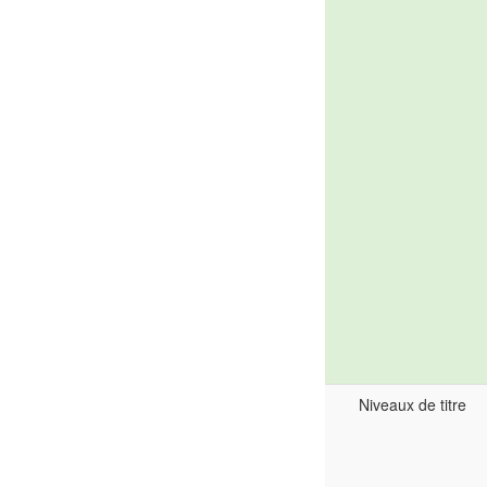
Niveaux de titre