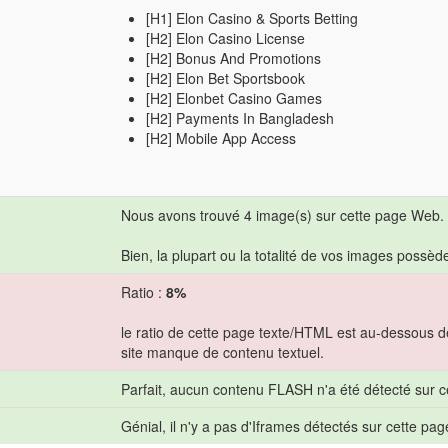
[H1] Elon Casino & Sports Betting
[H2] Elon Casino License
[H2] Bonus And Promotions
[H2] Elon Bet Sportsbook
[H2] Elonbet Casino Games
[H2] Payments In Bangladesh
[H2] Mobile App Access
Nous avons trouvé 4 image(s) sur cette page Web.
Bien, la plupart ou la totalité de vos images possèden
Ratio :
8%
le ratio de cette page texte/HTML est au-dessous de
site manque de contenu textuel.
Parfait, aucun contenu FLASH n'a été détecté sur c
Génial, il n'y a pas d'Iframes détectés sur cette pag