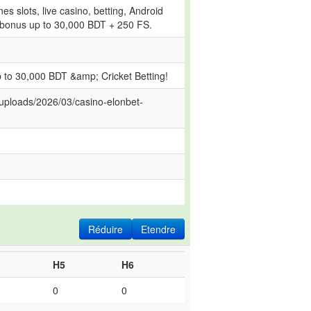
 slots, live casino, betting, Android 
bonus up to 30,000 BDT + 250 FS.
 to 30,000 BDT &amp; Cricket Betting!
t/uploads/2026/03/casino-elonbet-
Réduire
Etendre
H5
H6
0
0