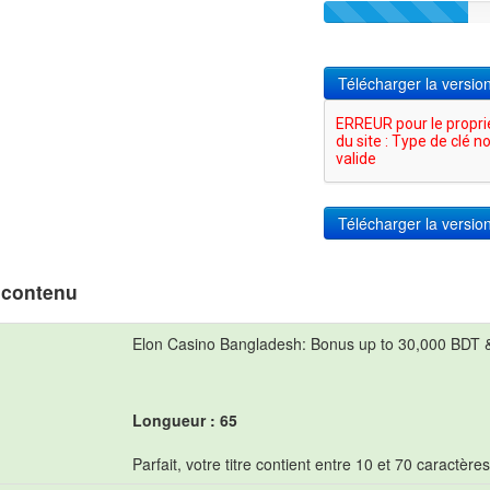
Télécharger la versi
 contenu
Elon Casino Bangladesh: Bonus up to 30,000 BDT & 
Longueur : 65
Parfait, votre titre contient entre 10 et 70 caractères