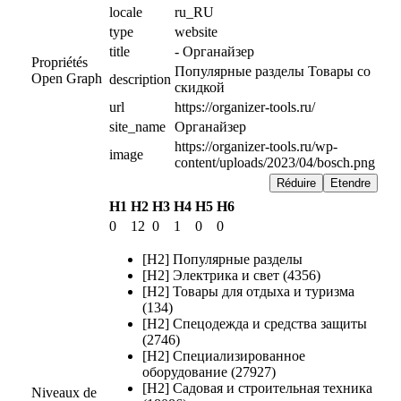
locale
ru_RU
type
website
title
- Органайзер
Propriétés
Популярные разделы Товары со 
Open Graph
description
скидкой
url
https://organizer-tools.ru/
site_name
Органайзер
https://organizer-tools.ru/wp-
image
content/uploads/2023/04/bosch.png
Réduire
Etendre
H1
H2
H3
H4
H5
H6
0
12
0
1
0
0
[H2] Популярные разделы
[H2] Электрика и свет (4356)
[H2] Товары для отдыха и туризма
(134)
[H2] Спецодежда и средства защиты
(2746)
[H2] Специализированное
оборудование (27927)
[H2] Садовая и строительная техника
Niveaux de