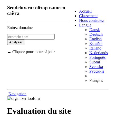
Seodelux.ru: обзор вашего
Accueil
сайта
Classement
Nous contactez
Langue
Entrez domaine
Dansk
Deutsch
English
Analyser
Español
Italiano
← Cliquez pour mettre à jour
Nederlands
Português
Suomi
Svenska
Русский
Français
Navigation
Haut de page
Contenu
Liens
Evaluation du site
Mots-clefs