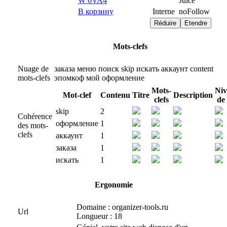
W 6VA4
Juice
В корзину
Interne
noFollow
Réduire
Etendre
Mots-clefs
Nuage de
заказа
меню
поиск
skip
искать
аккаунт
content
mots-clefs
эпомкоф
мой
оформление
Mots-
Niv
Mot-clef
Contenu
Titre
Description
clefs
de 
skip
2
Cohérence
оформление
1
des mots-
clefs
аккаунт
1
заказа
1
искать
1
Ergonomie
Domaine : organizer-tools.ru
Url
Longueur : 18