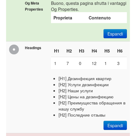
Buono, questa pagina sfrutta i vantaggi
Og Meta
Og Properties.
Properties
Proprieta
Contenuto
Espandi
Headings
H1
H2
H3
H4
H5
H6
1
7
0
12
1
3
[H1] Дезинфекция квартир
[H2] Услуги дезинфекции
[H2] Наши услуги
[H2] Цены на дезинфекцию
[H2] Преимущества обращения в
нашу службу
[H2] Последние отзывы
Espandi