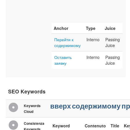
Anchor
Type
Juice
Перейти к
Interno
Passing
содержимому
Juice
Оставить
Interno
Passing
заявку
Juice
SEO Keywords
вверх
содержимому
пр
Keywords
Cloud
Consistenza
Keyword
Contenuto
Title
Ke
Keywords