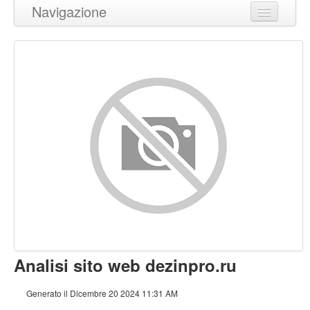
Navigazione
Torna in cima
Contenuto
Links
Keywords
Usabilita
Documento
Mobile
Ottimizzazione
Analisi sito web dezinpro.ru
PageSpeed Insights
Generato il Dicembre 20 2024 11:31 AM