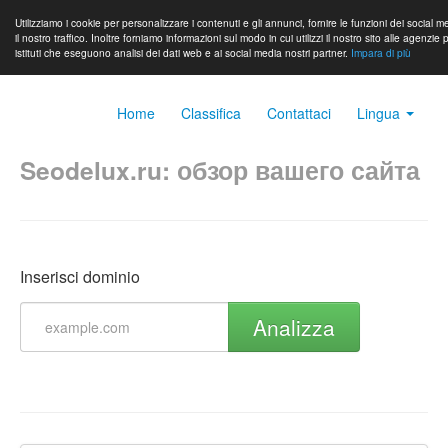
Utilizziamo i cookie per personalizzare i contenuti e gli annunci, fornire le funzioni dei social 
il nostro traffico. Inoltre forniamo informazioni sul modo in cui utilizzi il nostro sito alle agenzie p
istituti che eseguono analisi dei dati web e ai social media nostri partner.
Impara di più
Home
Classifica
Contattaci
Lingua
Seodelux.ru: обзор вашего сайта
Inserisci dominio
Analizza