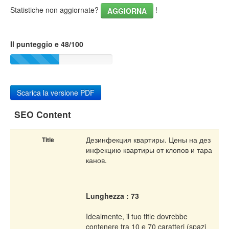
Statistiche non aggiornate?
!
AGGIORNA
Il punteggio e 48/100
Scarica la versione PDF
SEO Content
Дезинфекция квартиры. Цены на дез
Title
инфекцию квартиры от клопов и тара
канов.
Lunghezza : 73
Idealmente, il tuo title dovrebbe
contenere tra 10 e 70 caratteri (spazi