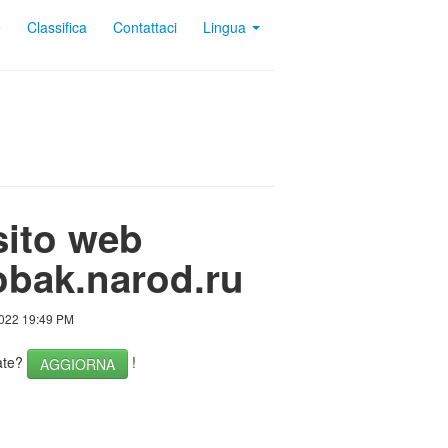
e
Classifica
Contattaci
Lingua
sito web
obak.narod.ru
2022 19:49 PM
nate?
!
AGGIORNA