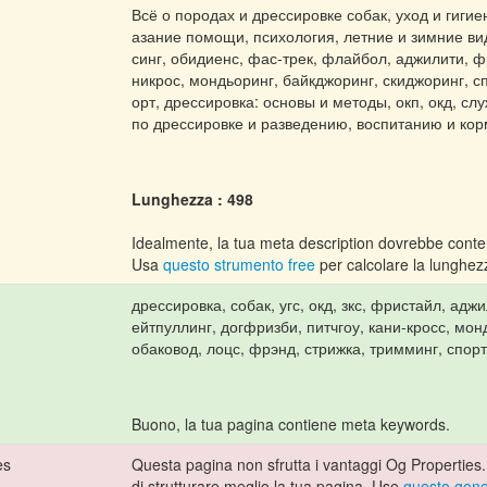
Всё о породах и дрессировке собак, уход и гигие
азание помощи, психология, летние и зимние вид
синг, обидиенс, фас-трек, флайбол, аджилити, фр
никрос, мондьоринг, байкджоринг, скиджоринг, сп
орт, дрессировка: основы и методы, окп, окд, с
по дрессировке и разведению, воспитанию и ко
Lunghezza : 498
Idealmente, la tua meta description dovrebbe contene
Usa
questo strumento free
per calcolare la lunghezz
дрессировка, собак, угс, окд, зкс, фристайл, адж
ейтпуллинг, догфризби, питчгоу, кани-кросс, монд
обаковод, лоцс, фрэнд, стрижка, тримминг, спорт
Buono, la tua pagina contiene meta keywords.
es
Questa pagina non sfrutta i vantaggi Og Properties.
di strutturare meglio la tua pagina. Use
questo gener