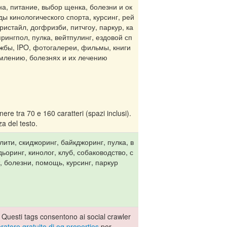
на, питание, выбор щенка, болезни и ок
ы кинологического спорта, курсинг, рей
истайл, догфризби, питчгоу, паркур, ка
рингпол, пулка, вейтпулинг, ездовой сп
лужбы, IPO, фотогалереи, фильмы, книги
рмлению, болезнях и их лечению
re tra 70 e 160 caratteri (spazi inclusi).
a del testo.
илити, скиджоринг, байкджоринг, пулка, в
ьоринг, кинолог, клуб, собаководство, с
, болезни, помощь, курсинг, паркур
 Questi tags consentono ai social crawler
atore gratuito di og properties
per