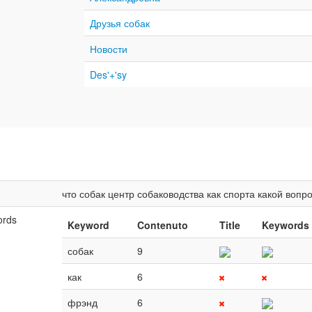
Друзья собак
Новости
Des'+'sy
что
собак
центр
собаководства
как
спорта
какой
вопр
ords
Keyword
Contenuto
Title
Keywords
собак
9
как
6
фрэнд
6