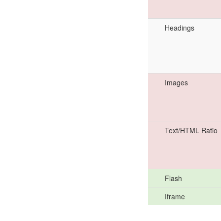
Headings
Images
Text/HTML Ratio
Flash
Iframe