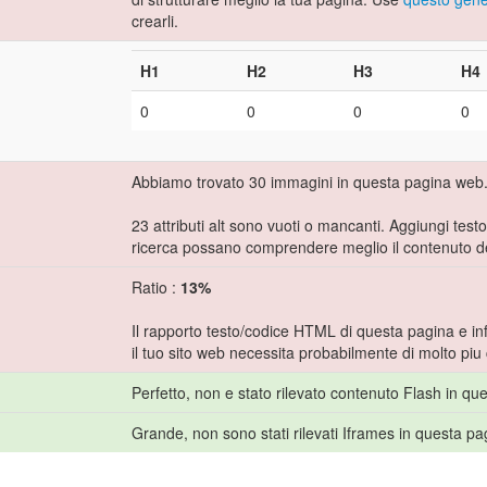
crearli.
H1
H2
H3
H4
0
0
0
0
Abbiamo trovato 30 immagini in questa pagina web
23 attributi alt sono vuoti o mancanti. Aggiungi testo
ricerca possano comprendere meglio il contenuto de
Ratio :
13%
Il rapporto testo/codice HTML di questa pagina e inf
il tuo sito web necessita probabilmente di molto piu
Perfetto, non e stato rilevato contenuto Flash in qu
Grande, non sono stati rilevati Iframes in questa pa