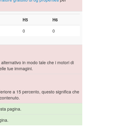
H5
H6
0
0
.
 alternativo in modo tale che i motori di
lle tue immagini.
eriore a 15 percento, questo significa che
 contenuto.
esta pagina.
gina.