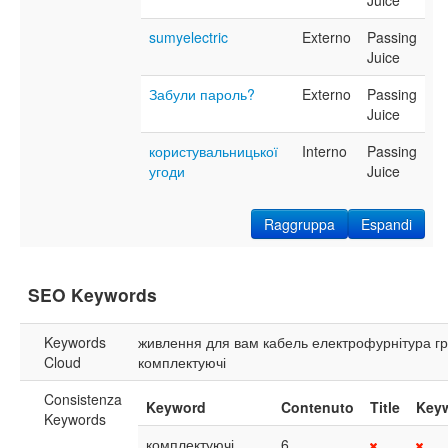
Juice
sumyelectric
Externo
Passing
Juice
Забули пароль?
Externo
Passing
Juice
користувальницької
Interno
Passing
угоди
Juice
Raggruppa
Espandi
SEO Keywords
Keywords
живлення
для
вам
кабель
електрофурнітура
г
Cloud
комплектуючі
Consistenza
Keyword
Contenuto
Title
Key
Keywords
комплектуючі
6