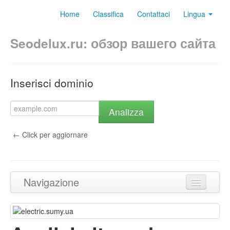
Home
Classifica
Contattaci
Lingua
Seodelux.ru: обзор вашего сайта
Inserisci dominio
Analizza
← Click per aggiornare
Navigazione
Torna in cima
Contenuto