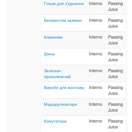
Гільзи для з'єднання
Interno
Passing
Juice
Безгвинтові зажими
Interno
Passing
Juice
Клемники
Interno
Passing
Juice
Шини
Interno
Passing
Juice
Затискач
Interno
Passing
проколюючий
Juice
Вироби для монтажу
Interno
Passing
Juice
Маршрутизатори
Interno
Passing
Juice
Комутатори
Interno
Passing
Juice