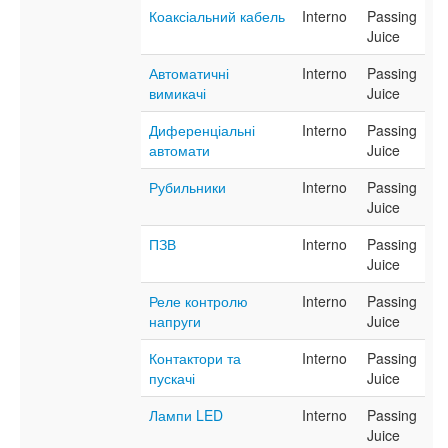
Коаксіальний кабель
Interno
Passing
Juice
Автоматичні
Interno
Passing
вимикачі
Juice
Диференціальні
Interno
Passing
автомати
Juice
Рубильники
Interno
Passing
Juice
ПЗВ
Interno
Passing
Juice
Реле контролю
Interno
Passing
напруги
Juice
Контактори та
Interno
Passing
пускачі
Juice
Лампи LED
Interno
Passing
Juice