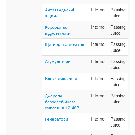
Антивандальні
Interno
Passing
ящики
Juice
Коробки та
Interno
Passing
підрозетники
Juice
Щити для автоматів
Interno
Passing
Juice
Акумулятори
Interno
Passing
Juice
Блоки живлення
Interno
Passing
Juice
Джерела
Interno
Passing
безперебійного
Juice
живлення 12-48В
Генератори
Interno
Passing
Juice