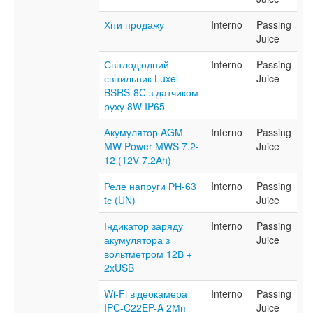
Хіти продажу
Interno
Passing
Juice
Світлодіодний
Interno
Passing
світильник Luxel
Juice
BSRS-8C з датчиком
руху 8W IP65
Акумулятор AGM
Interno
Passing
MW Power MWS 7.2-
Juice
12 (12V 7.2Ah)
Реле напруги РН-63
Interno
Passing
tс (UN)
Juice
Індикатор заряду
Interno
Passing
акумулятора з
Juice
вольтметром 12В +
2xUSB
Wi-Fi відеокамера
Interno
Passing
IPC-C22EP-A 2Мп
Juice