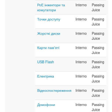
РоЕ інжектори та
Interno
Passing
комутатори
Juice
Точки доступу
Interno
Passing
Juice
Жорсткі диски
Interno
Passing
Juice
Карти пам'яті
Interno
Passing
Juice
USB Flash
Interno
Passing
Juice
Електрика
Interno
Passing
Juice
Відеоспостереження
Interno
Passing
Juice
Домофони
Interno
Passing
Juice