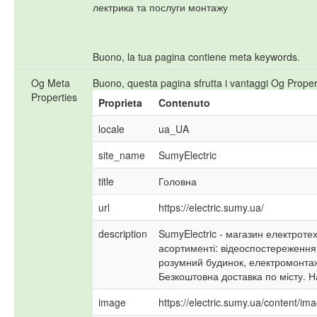
лектрика та послуги монтажу
Buono, la tua pagina contiene meta keywords.
Og Meta
Buono, questa pagina sfrutta i vantaggi Og Proper
Properties
Proprieta
Contenuto
locale
ua_UA
site_name
SumyElectric
title
Головна
url
https://electric.sumy.ua/
description
SumyElectric - магазин електротех
асортименті: відеоспостереження
розумний будинок, електромонтажн
Безкоштовна доставка по місту. Н
image
https://electric.sumy.ua/content/