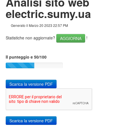
Analisi sito web
Links
electric.sumy.ua
Keywords
Generato il Marzo 20 2023 22:57 PM
Usabilita
Statistiche non aggiornate?
!
AGGIORNA
Documento
Mobile
Il punteggio e 50/100
Ottimizzazione
PageSpeed Insights
Scarica la versione PDF