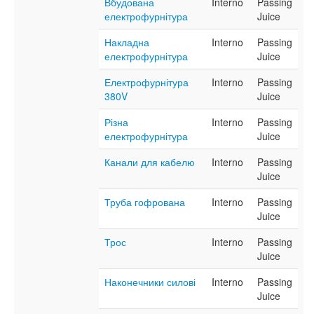
Вбудована
Interno
Passing
електрофурнітура
Juice
Накладна
Interno
Passing
електрофурнітура
Juice
Електрофурнітура
Interno
Passing
380V
Juice
Різна
Interno
Passing
електрофурнітура
Juice
Канали для кабелю
Interno
Passing
Juice
Труба гофрована
Interno
Passing
Juice
Трос
Interno
Passing
Juice
Наконечники силові
Interno
Passing
Juice