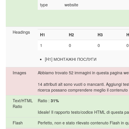
type
website
Headings
H1
H2
H3
H
1
0
0
0
[H1] МОНТАЖНІ ПОСЛУГИ
Images
Abbiamo trovato 52 immagini in questa pagina we
14 attributi alt sono vuoti o mancanti. Aggiungi tes
ricerca possano comprendere meglio il contenuto 
Text/HTML
Ratio :
31%
Ratio
Ideale! Il rapporto testo/codice HTML di questa pa
Flash
Perfetto, non e stato rilevato contenuto Flash in 