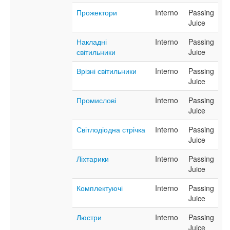
Прожектори
Interno
Passing
Juice
Накладні
Interno
Passing
світильники
Juice
Врізні світильники
Interno
Passing
Juice
Промислові
Interno
Passing
Juice
Світлодіодна стрічка
Interno
Passing
Juice
Ліхтарики
Interno
Passing
Juice
Комплектуючі
Interno
Passing
Juice
Люстри
Interno
Passing
Juice