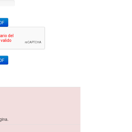
PDF
gina.