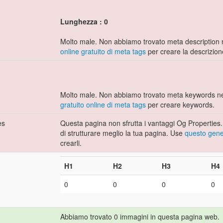
Lunghezza : 0
Molto male. Non abbiamo trovato meta description 
online gratuito di meta tags
per creare la descrizion
Molto male. Non abbiamo trovato meta keywords ne
gratuito online di meta tags
per creare keywords.
es
Questa pagina non sfrutta i vantaggi Og Properties.
di strutturare meglio la tua pagina. Use
questo gener
crearli.
H1
H2
H3
H4
0
0
0
0
Abbiamo trovato 0 immagini in questa pagina web.