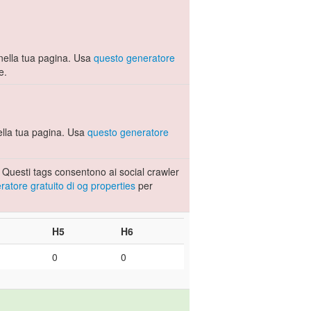
nella tua pagina. Usa
questo generatore
e.
lla tua pagina. Usa
questo generatore
 Questi tags consentono ai social crawler
atore gratuito di og properties
per
H5
H6
0
0