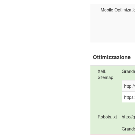
Mobile Optimizati
Ottimizzazione
XML
Grande
Sitemap
http:/
https:
Robots.txt
http://
Grande,