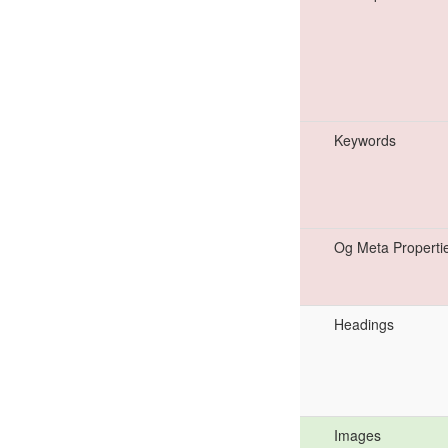
Keywords
Og Meta Properti
Headings
Images