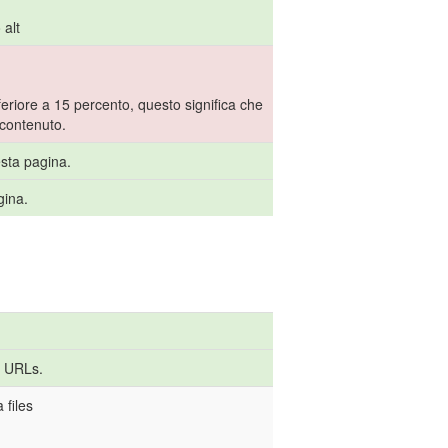
 alt
eriore a 15 percento, questo significa che
 contenuto.
esta pagina.
gina.
i URLs.
 files