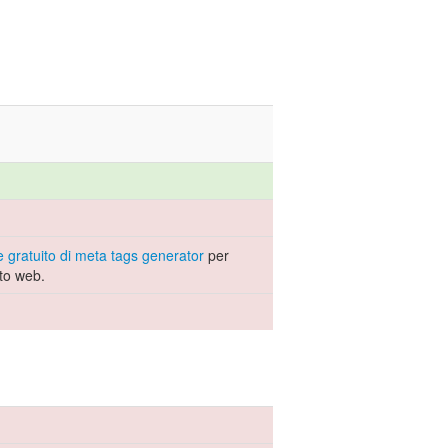
 gratuito di meta tags generator
per
ito web.
.