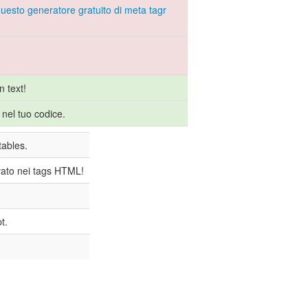
uesto generatore gratuito di meta tagr
n text!
nel tuo codice.
tables.
ovato nei tags HTML!
t.