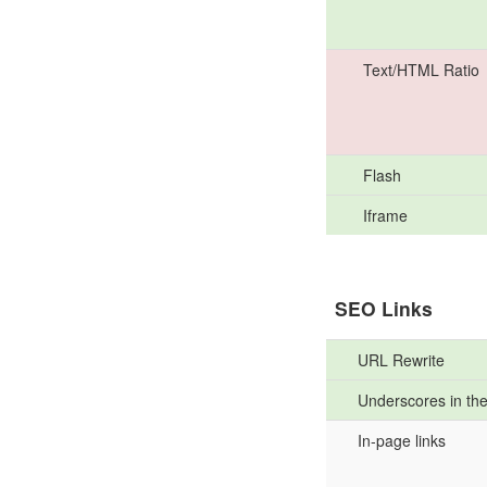
Text/HTML Ratio
Flash
Iframe
SEO Links
URL Rewrite
Underscores in th
In-page links