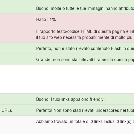
Buono, molte o tutte le tue immagini hanno attributo
Ratio :
1%
Il rapporto testo/codice HTML di questa pagina e inf
il tuo sito web necessita probabilmente di molto piu
Perfetto, non e stato rilevato contenuto Flash in qu
Grande, non sono stati rilevati Iframes in questa pa
Buono. I tuoi links appaiono friendly!
e URLs
Perfetto! Non sono stati rilevati underscores nei tuo
Abbiamo trovato un totale di 0 links inclusi 0 link(s) a