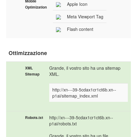
Mobile
Apple Icon
Optimization
Meta Viewport Tag
Flash content
Ottimizzazione
Grande, il vostro sito ha una sitemap
XML
XML.
Sitemap
http://xn---39-5cdax1cr1ct6b.xn--
p1ai/sitemap_index.xml
http://xn---39-5cdax1cr1ct6b.xn--
Robots.txt
p1ai/robots.txt
Grande, il vostro sito ha un file