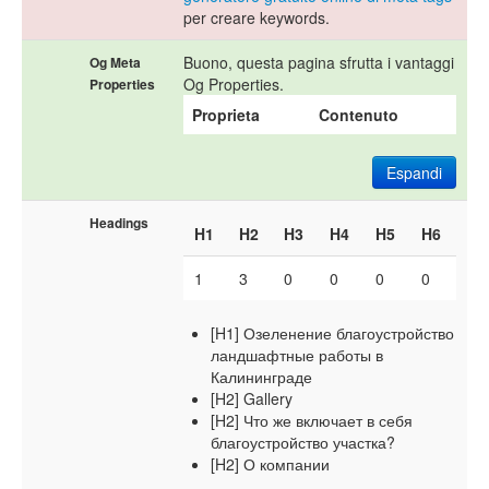
per creare keywords.
Buono, questa pagina sfrutta i vantaggi
Og Meta
Og Properties.
Properties
Proprieta
Contenuto
Espandi
Headings
H1
H2
H3
H4
H5
H6
1
3
0
0
0
0
[H1] Озеленение благоустройство
ландшафтные работы в
Калининграде
[H2] Gallery
[H2] Что же включает в себя
благоустройство участка?
[H2] О компании