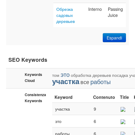
Обрезка
Interno
Passing
садовых
Juice
деревьев
Espandi
SEO Keywords
это
Keywords
том
обработка
деревьев
посадка
уч
участка
работы
Cloud
все
Consistenza
Keyword
Contenuto
Title
Keywords
участка
9
это
6
работы
6