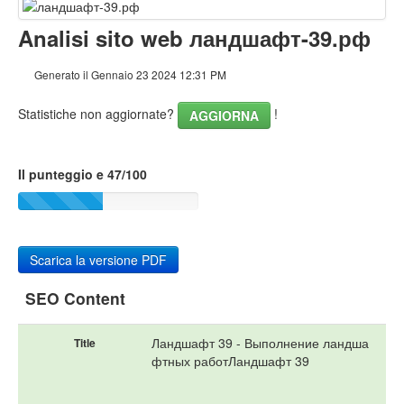
Contenuto
Analisi sito web ландшафт-39.рф
Links
Generato il Gennaio 23 2024 12:31 PM
Keywords
Statistiche non aggiornate?
!
AGGIORNA
Usabilita
Il punteggio e 47/100
Documento
Mobile
Ottimizzazione
Scarica la versione PDF
PageSpeed Insights
SEO Content
Ландшафт 39 - Выполнение ландша
Title
фтных работЛандшафт 39