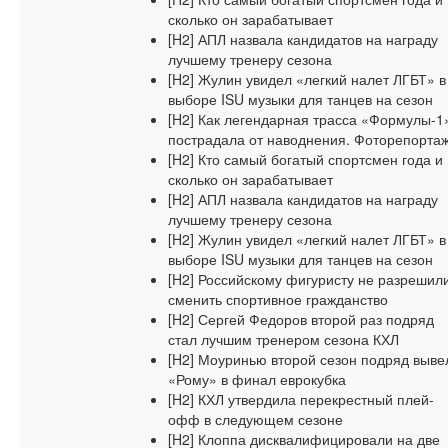
сколько он зарабатывает
[H2] АПЛ назвала кандидатов на награду
лучшему тренеру сезона
[H2] Жулин увидел «легкий налет ЛГБТ» в
выборе ISU музыки для танцев на сезон
[H2] Как легендарная трасса «Формулы-1
пострадала от наводнения. Фоторепорта
[H2] Кто самый богатый спортсмен года и
сколько он зарабатывает
[H2] АПЛ назвала кандидатов на награду
лучшему тренеру сезона
[H2] Жулин увидел «легкий налет ЛГБТ» в
выборе ISU музыки для танцев на сезон
[H2] Российскому фигуристу не разрешил
сменить спортивное гражданство
[H2] Сергей Федоров второй раз подряд
стал лучшим тренером сезона КХЛ
[H2] Моуринью второй сезон подряд выве
«Рому» в финал еврокубка
[H2] КХЛ утвердила перекрестный плей-
офф в следующем сезоне
[H2] Клоппа дисквалифицировали на две