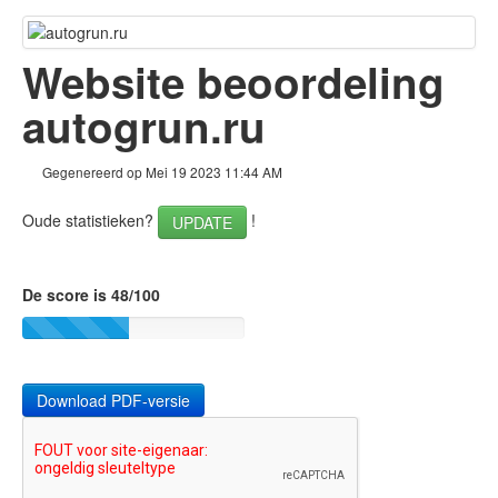
Terug naar boven
Content
Website beoordeling
Links
autogrun.ru
Keywords
Gegenereerd op Mei 19 2023 11:44 AM
Bruikbaarheid
Oude statistieken?
!
UPDATE
Document
Mobile
De score is 48/100
Optimalisatie
PageSpeed Insights
Download PDF-versie