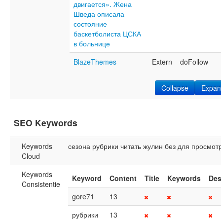
двигается». Жена
Шведа описала
состояние
баскетболиста ЦСКА
в больнице
BlazeThemes
Extern
doFollow
Collapse
Expan
SEO Keywords
Keywords
сезона
рубрики
читать
жулин
без
для
просмот
Cloud
Keywords
Keyword
Content
Title
Keywords
Des
Consistentie
gore71
13
рубрики
13