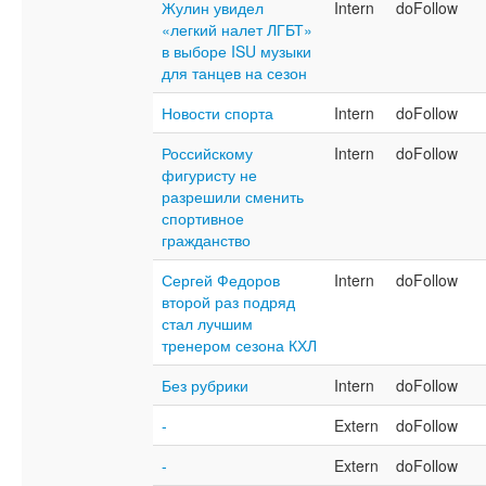
Жулин увидел
Intern
doFollow
«легкий налет ЛГБТ»
в выборе ISU музыки
для танцев на сезон
Новости спорта
Intern
doFollow
Российскому
Intern
doFollow
фигуристу не
разрешили сменить
спортивное
гражданство
Сергей Федоров
Intern
doFollow
второй раз подряд
стал лучшим
тренером сезона КХЛ
Без рубрики
Intern
doFollow
-
Extern
doFollow
-
Extern
doFollow