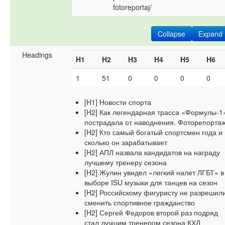
fotoreportaj/
Collapse
Expand
Headings
H1
H2
H3
H4
H5
H6
1
51
0
0
0
0
[H1] Новости спорта
[H2] Как легендарная трасса «Формулы-1
пострадала от наводнения. Фоторепорта
[H2] Кто самый богатый спортсмен года и
сколько он зарабатывает
[H2] АПЛ назвала кандидатов на награду
лучшему тренеру сезона
[H2] Жулин увидел «легкий налет ЛГБТ» в
выборе ISU музыки для танцев на сезон
[H2] Российскому фигуристу не разрешил
сменить спортивное гражданство
[H2] Сергей Федоров второй раз подряд
стал лучшим тренером сезона КХЛ