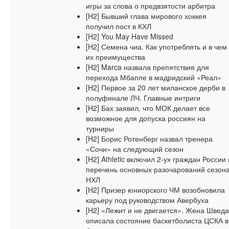
игры за слова о предвзятости арбитра
[H2] Бывший глава мирового хоккея
получил пост в КХЛ
[H2] You May Have Missed
[H2] Семена чиа. Как употреблять и в чем
их преимущества
[H2] Marca назвала препятствия для
перехода Мбаппе в мадридский «Реал»
[H2] Первое за 20 лет миланское дерби в
полуфинале ЛЧ. Главные интриги
[H2] Бах заявил, что МОК делает все
возможное для допуска россиян на
турниры
[H2] Борис Ротенберг назвал тренера
«Сочи» на следующий сезон
[H2] Athletic включил 2-ух граждан России 
перечень основных разочарований сезон
НХЛ
[H2] Призер юниорского ЧМ возобновила
карьеру под руководством Авербуха
[H2] «Лежит и не двигается». Жена Шведа
описала состояние баскетболиста ЦСКА в