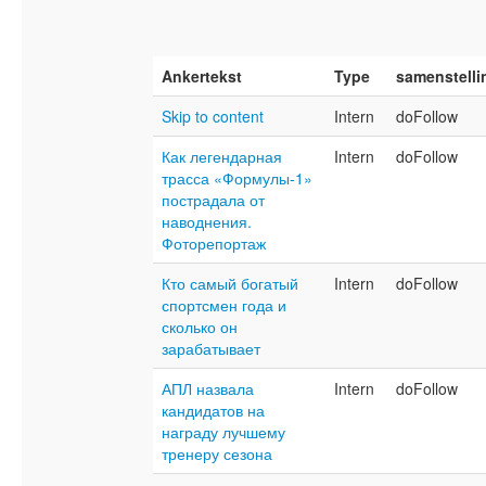
Ankertekst
Type
samenstelli
Skip to content
Intern
doFollow
Как легендарная
Intern
doFollow
трасса «Формулы-1»
пострадала от
наводнения.
Фоторепортаж
Кто самый богатый
Intern
doFollow
спортсмен года и
сколько он
зарабатывает
АПЛ назвала
Intern
doFollow
кандидатов на
награду лучшему
тренеру сезона