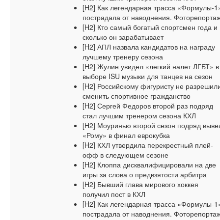
[H2] Как легендарная трасса «Формулы-1
пострадала от наводнения. Фоторепорта
[H2] Кто самый богатый спортсмен года и
сколько он зарабатывает
[H2] АПЛ назвала кандидатов на награду
лучшему тренеру сезона
[H2] Жулин увидел «легкий налет ЛГБТ» в
выборе ISU музыки для танцев на сезон
[H2] Российскому фигуристу не разрешил
сменить спортивное гражданство
[H2] Сергей Федоров второй раз подряд
стал лучшим тренером сезона КХЛ
[H2] Моуринью второй сезон подряд выве
«Рому» в финал еврокубка
[H2] КХЛ утвердила перекрестный плей-
офф в следующем сезоне
[H2] Клоппа дисквалифицировали на две
игры за слова о предвзятости арбитра
[H2] Бывший глава мирового хоккея
получил пост в КХЛ
[H2] Как легендарная трасса «Формулы-1
пострадала от наводнения. Фоторепорта