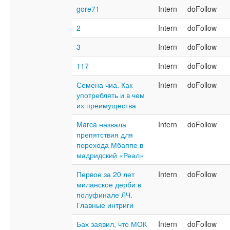
gore71
Intern
doFollow
2
Intern
doFollow
3
Intern
doFollow
117
Intern
doFollow
Семена чиа. Как
Intern
doFollow
употреблять и в чем
их преимущества
Marca назвала
Intern
doFollow
препятствия для
перехода Мбаппе в
мадридский «Реал»
Первое за 20 лет
Intern
doFollow
миланское дерби в
полуфинале ЛЧ.
Главные интриги
Бах заявил, что МОК
Intern
doFollow