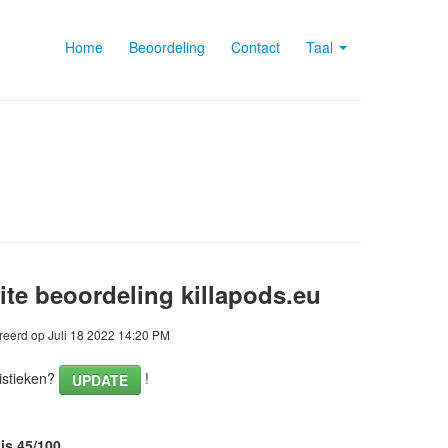
Home
Beoordeling
Contact
Taal
te beoordeling killapods.eu
eerd op Juli 18 2022 14:20 PM
istieken?
!
UPDATE
is 45/100