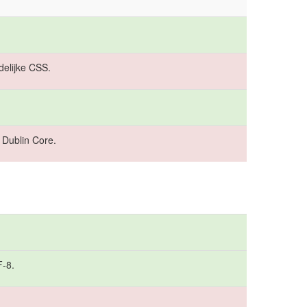
elijke CSS.
 Dublin Core.
F-8.