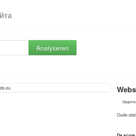
айта
Analyseren
Websi
Gegener
Oude stat
De score 