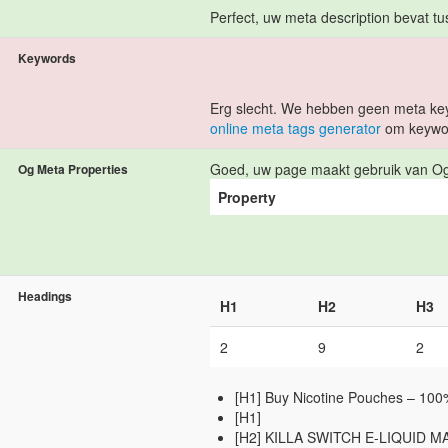
Perfect, uw meta description bevat t
Keywords
Erg slecht. We hebben geen meta ke
online meta tags generator
om keywor
Goed, uw page maakt gebruik van Og
Og Meta Properties
Property
Headings
H1
H2
H3
2
9
2
[H1] Buy Nicotine Pouches – 10
[H1]
[H2] KILLA SWITCH E-LIQUID 