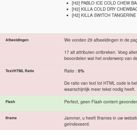
[H2] PABLO ICE COLD CHEW B
[H2] KILLA COLD DRY CHEWBA
[H2] KILLA SWITCH TANGERINE
We vonden 29 afbeeldingen in de pag
Afbeeldingen
17 alt attributen ontbreken. Voeg alt
beoordelen wat het onderwerp van de
Ratio :
0%
Text/HTML Ratio
De ratio van text tot HTML code is be
waarschijnlijk meer tekst nodig heeft.
Perfect, geen Flash content gevonden
Flash
Jammer, u heeft Iframes in uw websit
Iframe
geïndexeerd.