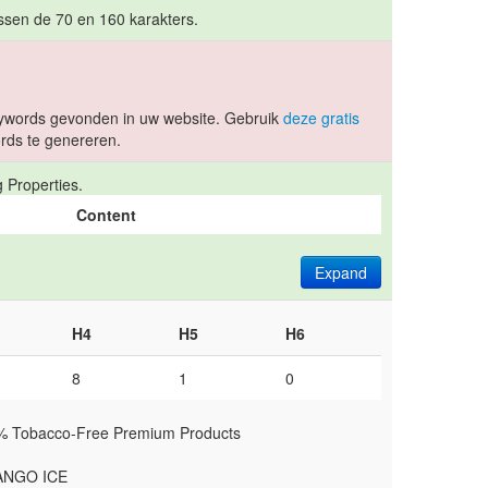
ussen de 70 en 160 karakters.
ywords gevonden in uw website. Gebruik
deze gratis
ds te genereren.
 Properties.
Content
Expand
H4
H5
H6
8
1
0
0% Tobacco-Free Premium Products
MANGO ICE