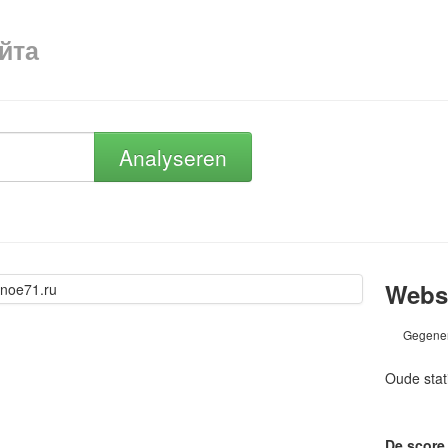
айта
Analyseren
Websi
Gegener
Oude stat
De score 