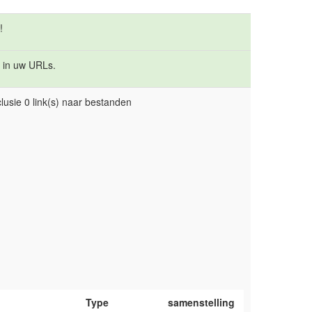
!
 in uw URLs.
lusie 0 link(s) naar bestanden
Type
samenstelling