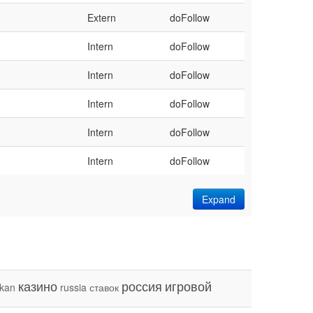
Extern
doFollow
Intern
doFollow
Intern
doFollow
Intern
doFollow
Intern
doFollow
Intern
doFollow
Expand
казино
россия
игровой
lkan
russia
ставок