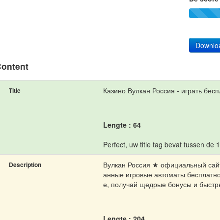
Downlo
ontent
Казино Вулкан Россия - играть бесп
Title
Lengte : 64
Perfect, uw title tag bevat tussen de 
Вулкан Россия ★ официальный сайт
Description
анные игровые автоматы бесплатно 
е, получай щедрые бонусы и быст
Lengte : 204