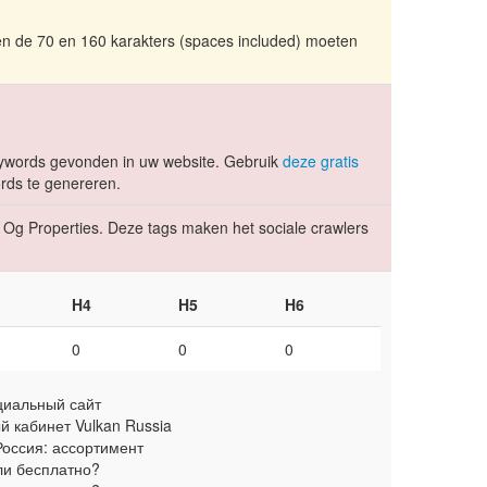
en de 70 en 160 karakters (spaces included) moeten
ywords gevonden in uw website. Gebruik
deze gratis
ds te genereren.
Og Properties. Deze tags maken het sociale crawlers
H4
H5
H6
0
0
0
циальный сайт
й кабинет Vulkan Russia
Россия: ассортимент
или бесплатно?