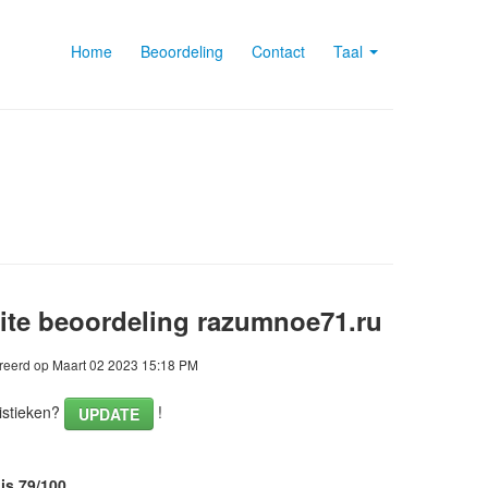
Home
Beoordeling
Contact
Taal
te beoordeling razumnoe71.ru
eerd op Maart 02 2023 15:18 PM
istieken?
!
UPDATE
is 79/100