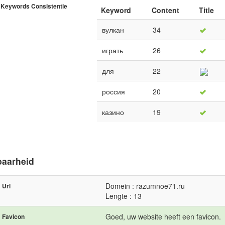
Keywords Consistentie
Keyword
Content
Title
вулкан
34
играть
26
для
22
россия
20
казино
19
baarheid
Domein : razumnoe71.ru
Url
Lengte : 13
Goed, uw website heeft een favicon.
Favicon