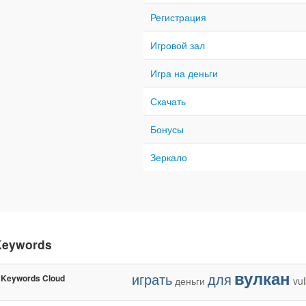
Регистрация
Игровой зал
Игра на деньги
Скачать
Бонусы
Зеркало
Keywords
вулкан
играть
для
Keywords Cloud
деньги
vu