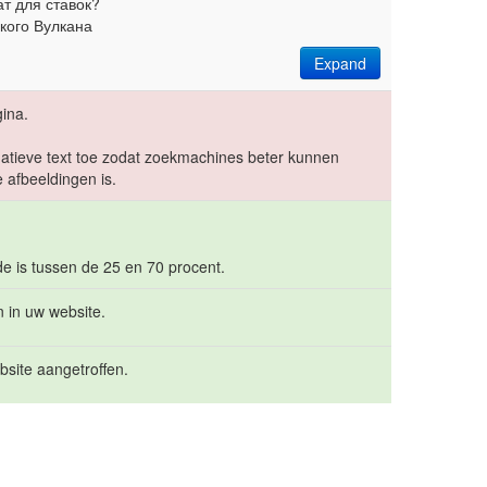
ат для ставок?
кого Вулкана
Expand
ina.
rnatieve text toe zodat zoekmachines beter kunnen
 afbeeldingen is.
de is tussen de 25 en 70 procent.
 in uw website.
bsite aangetroffen.