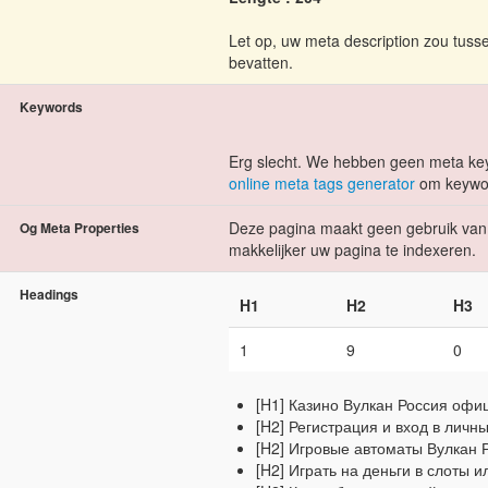
Let op, uw meta description zou tuss
bevatten.
Keywords
Erg slecht. We hebben geen meta ke
online meta tags generator
om keywor
Deze pagina maakt geen gebruik van 
Og Meta Properties
makkelijker uw pagina te indexeren.
Headings
H1
H2
H3
1
9
0
[H1] Казино Вулкан Россия офи
[H2] Регистрация и вход в личны
[H2] Игровые автоматы Вулкан 
[H2] Играть на деньги в слоты 