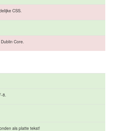
elijke CSS.
 Dublin Core.
F-8.
nden als platte tekst!