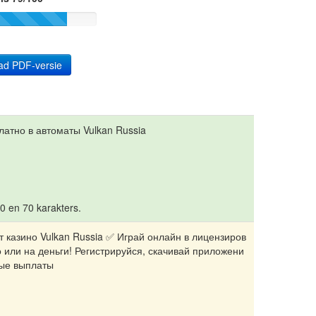
ad PDF-versie
латно в автоматы Vulkan Russia
10 en 70 karakters.
 казино Vulkan Russia ✅ Играй онлайн в лицензиров
или на деньги! Регистрируйся, скачивай приложени
рые выплаты