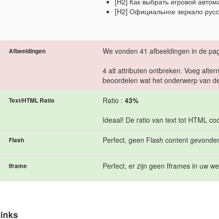
[H2] Как выбрать игровой автом
[H2] Официальное зеркало русс
We vonden 41 afbeeldingen in de pag
Afbeeldingen
4 alt attributen ontbreken. Voeg alte
beoordelen wat het onderwerp van de
Ratio :
43%
Text/HTML Ratio
Ideaal! De ratio van text tot HTML co
Perfect, geen Flash content gevonden
Flash
Perfect, er zijn geen Iframes in uw we
Iframe
inks