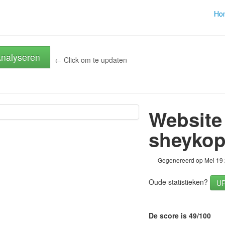
Ho
nalyseren
← Click om te updaten
Website
sheykop
Gegenereerd op Mei 19
Oude statistieken?
U
De score is 49/100