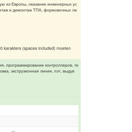
ую из Европы, оказание инженерных ус
онтаж и демонтаж ТПА, формовочных ли
60 karakters (spaces included) moeten
я, программирование контроллеров, те
ка, экструзионная линия, пэт, выдув