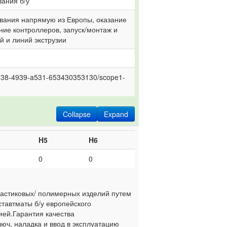
ания б/у 
вания напрямую из Европы, оказание 
ие контроллеров, запуск/монтаж и 
 и линий экструзии 
4-6338-4939-a531-653430353130/scope1-
Collapse
Expand
H5
H6
0
0
ластиковых/ полимерных изделий путем
тавтматы б/у европейского
ей.Гарантия качества
люч, наладка и ввод в эксплуатацию