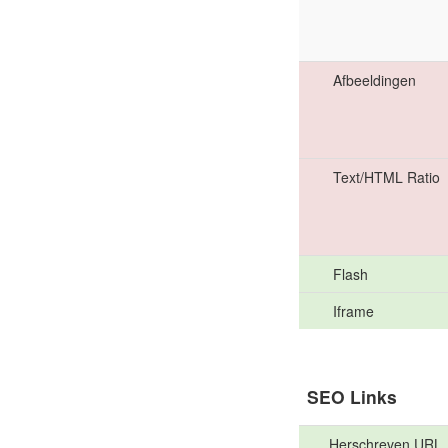
Afbeeldingen
Text/HTML Ratio
Flash
Iframe
SEO Links
Herschreven URL