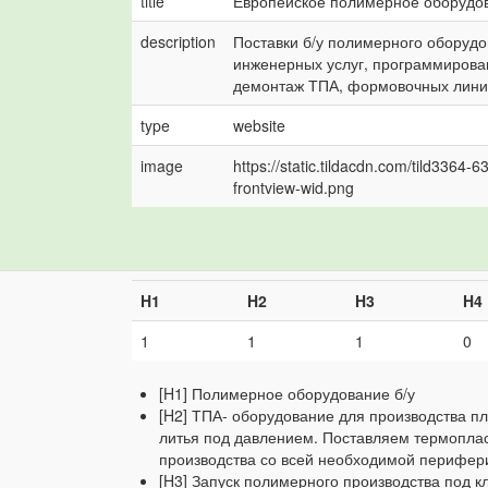
title
Европейское полимерное оборудов
description
Поставки б/у полимерного оборудо
инженерных услуг, программирован
демонтаж ТПА, формовочных линий
type
website
image
https://static.tildacdn.com/tild336
frontview-wid.png
H1
H2
H3
H4
1
1
1
0
[H1] Полимерное оборудование б/у
[H2] ТПА- оборудование для производства п
литья под давлением. Поставляем термоплас
производства со всей необходимой перифери
[H3] Запуск полимерного производства под к