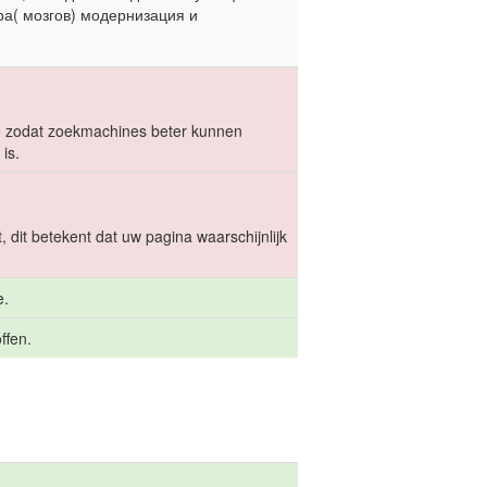
ра( мозгов) модернизация и
toe zodat zoekmachines beter kunnen
is.
 dit betekent dat uw pagina waarschijnlijk
e.
ffen.