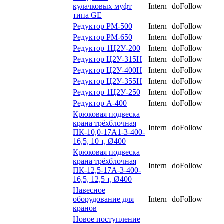
кулачковых муфт
Intern
doFollow
типа GE
Редуктор РМ-500
Intern
doFollow
Редуктор РМ-650
Intern
doFollow
Редуктор 1Ц2У-200
Intern
doFollow
Редуктор Ц2У-315Н
Intern
doFollow
Редуктор Ц2У-400Н
Intern
doFollow
Редуктор Ц2У-355Н
Intern
doFollow
Редуктор 1Ц2У-250
Intern
doFollow
Редуктор А-400
Intern
doFollow
Крюковая подвеска
крана трёхблочная
Intern
doFollow
ПК-10,0-17А1-3-400-
16,5, 10 т, Ø400
Крюковая подвеска
крана трёхблочная
Intern
doFollow
ПК-12,5-17А-3-400-
16,5, 12,5 т, Ø400
Навесное
оборудование для
Intern
doFollow
кранов
Новое поступление