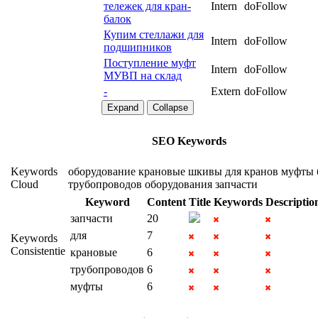
тележек для кран-
Intern
doFollow
балок
Купим стеллажи для
Intern
doFollow
подшипников
Поступление муфт
Intern
doFollow
МУВП на склад
-
Extern
doFollow
Expand
Collapse
SEO Keywords
Keywords
оборудование
крановые
шкивы
для
кранов
муфты
Cloud
трубопроводов
оборудования
запчасти
Keyword
Content
Title
Keywords
Descriptio
запчасти
20
для
7
Keywords
Consistentie
крановые
6
трубопроводов
6
муфты
6