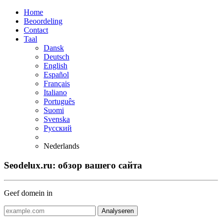
Home
Beoordeling
Contact
Taal
Dansk
Deutsch
English
Español
Français
Italiano
Português
Suomi
Svenska
Русский
Nederlands
Seodelux.ru: обзор вашего сайта
Geef domein in
Analyseren