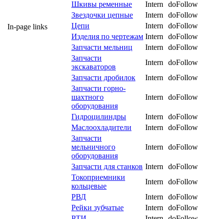
Шкивы ременные
Intern
doFollow
Звездочки цепные
Intern
doFollow
Цепи
Intern
doFollow
In-page links
Изделия по чертежам
Intern
doFollow
Запчасти мельниц
Intern
doFollow
Запчасти
Intern
doFollow
экскаваторов
Запчасти дробилок
Intern
doFollow
Запчасти горно-
шахтного
Intern
doFollow
оборудования
Гидроцилиндры
Intern
doFollow
Маслоохладители
Intern
doFollow
Запчасти
мельничного
Intern
doFollow
оборудования
Запчасти для станков
Intern
doFollow
Токоприемники
Intern
doFollow
кольцевые
РВД
Intern
doFollow
Рейки зубчатые
Intern
doFollow
РТИ
Intern
doFollow