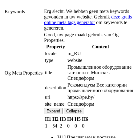
Erg slecht. We hebben geen meta keywords
Keywords
gevonden in uw website. Gebruik
deze gratis
online meta tags generator
om keywords te
genereren.
Goed, uw page maakt gebruik van Og
Properties.
Property
Content
locale
ru_RU
type
website
Промышленное оборудование 
title
запчасти в Минске - 
Og Meta Properties
Спецдеформ
Рекомендуем Все категории 
description
промышленного оборудования
url
https://spe.by/
site_name
Спецдеформ
Expand
Collapse
H1
H2
H3
H4
H5
H6
1
54
2
0
0
0
[H1] Предлагаем к поставке