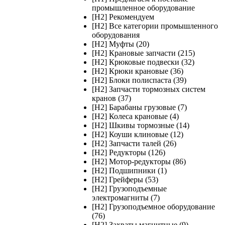
промышленное оборудование
[H2] Рекомендуем
[H2] Все категории промышленного
оборудования
[H2] Муфты (20)
[H2] Крановые запчасти (215)
[H2] Крюковые подвески (32)
[H2] Крюки крановые (36)
[H2] Блоки полиспаста (39)
[H2] Запчасти тормозных систем
кранов (37)
[H2] Барабаны грузовые (7)
[H2] Колеса крановые (4)
[H2] Шкивы тормозные (14)
[H2] Коуши клиновые (12)
[H2] Запчасти талей (26)
[H2] Редукторы (126)
[H2] Мотор-редукторы (86)
[H2] Подшипники (1)
[H2] Грейферы (53)
[H2] Грузоподъемные
электромагниты (7)
[H2] Грузоподъемное оборудование
(76)
[H2] Захваты магнитные (9)