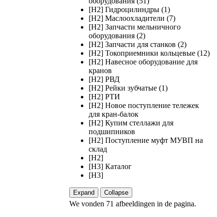
оборудования (51)
[H2] Гидроцилиндры (1)
[H2] Маслоохладители (7)
[H2] Запчасти мельничного
оборудования (2)
[H2] Запчасти для станков (2)
[H2] Токоприемники кольцевые (12)
[H2] Навесное оборудование для
кранов
[H2] РВД
[H2] Рейки зубчатые (1)
[H2] РТИ
[H2] Новое поступление тележек
для кран-балок
[H2] Купим стеллажи для
подшипников
[H2] Поступление муфт МУВП на
склад
[H2]
[H3] Каталог
[H3]
Expand
Collapse
We vonden 71 afbeeldingen in de pagina.