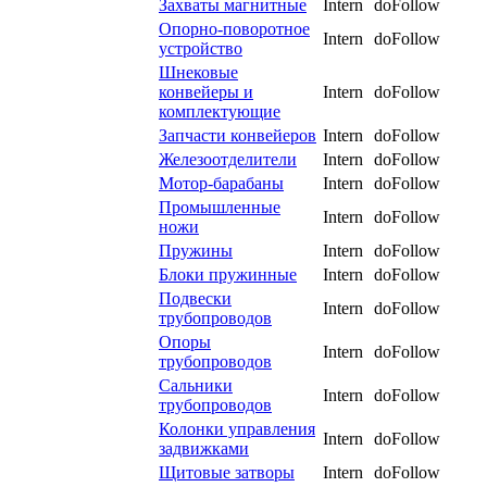
Захваты магнитные
Intern
doFollow
Опорно-поворотное
Intern
doFollow
устройство
Шнековые
конвейеры и
Intern
doFollow
комплектующие
Запчасти конвейеров
Intern
doFollow
Железоотделители
Intern
doFollow
Мотор-барабаны
Intern
doFollow
Промышленные
Intern
doFollow
ножи
Пружины
Intern
doFollow
Блоки пружинные
Intern
doFollow
Подвески
Intern
doFollow
трубопроводов
Опоры
Intern
doFollow
трубопроводов
Сальники
Intern
doFollow
трубопроводов
Колонки управления
Intern
doFollow
задвижками
Щитовые затворы
Intern
doFollow