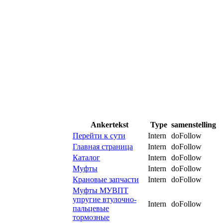
Ankertekst
Type
samenstelling
Перейти к сути
Intern
doFollow
Главная страница
Intern
doFollow
Каталог
Intern
doFollow
Муфты
Intern
doFollow
Крановые запчасти
Intern
doFollow
Муфты МУВПТ
упругие втулочно-
Intern
doFollow
пальцевые
тормозные