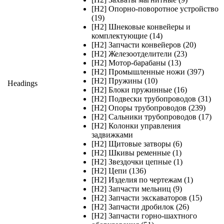
[H2] Опорно-поворотное устройство
(19)
[H2] Шнековые конвейеры и
комплектующие (14)
[H2] Запчасти конвейеров (20)
[H2] Железоотделители (23)
[H2] Мотор-барабаны (13)
[H2] Промышленные ножи (397)
[H2] Пружины (10)
Headings
[H2] Блоки пружинные (16)
[H2] Подвески трубопроводов (31)
[H2] Опоры трубопроводов (239)
[H2] Сальники трубопроводов (17)
[H2] Колонки управления
задвижками
[H2] Щитовые затворы (6)
[H2] Шкивы ременные (1)
[H2] Звездочки цепные (1)
[H2] Цепи (136)
[H2] Изделия по чертежам (1)
[H2] Запчасти мельниц (9)
[H2] Запчасти экскаваторов (15)
[H2] Запчасти дробилок (26)
[H2] Запчасти горно-шахтного