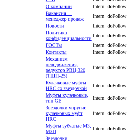
О компании
Intern
doFollow
Вакансия —
Intern
doFollow
менеджер продаж
Новости
Intern
doFollow
Политика
Intern
doFollow
конфиденциальности
ГОСТы
Intern
doFollow
Контакты
Intern
doFollow
Механизм
передвижения,
Intern
doFollow
редуктор РВЦ-320
(ТШП-25)
Кулачковые муфты
Intern
doFollow
HRC со звездочкой
Муфты кулачковые,
Intern
doFollow
тип GE
Звездочки упругие
кулачковых муфт
Intern
doFollow
HRC
Муфты зубчатые МЗ,
Intern
doFollow
МЗП
Звездочки