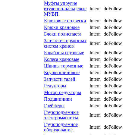
Муфты упругие
втулочно-пальцевые
Intern
doFollow
МУВП
Крюковые подвески
Intern
doFollow
Крюки крановые
Intern
doFollow
Блоки полиспаста
Intern
doFollow
Запчасти тормозных
Intern
doFollow
систем кранов
Барабаны грузовые
Intern
doFollow
Колеса крановые
Intern
doFollow
Шкивы тормозные
Intern
doFollow
Коуши клиновые
Intern
doFollow
Запчасти талей
Intern
doFollow
Редукторы
Intern
doFollow
Мотор-редукторы
Intern
doFollow
Подшипники
Intern
doFollow
Грейферы
Intern
doFollow
Грузоподъемные
Intern
doFollow
электромагниты
Грузоподъемное
Intern
doFollow
оборудование