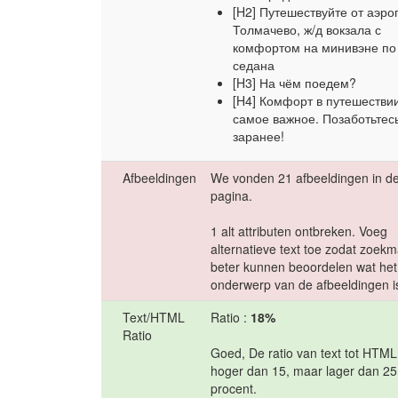
[H2] Путешествуйте от аэро
Толмачево, ж/д вокзала с
комфортом на минивэне по
седана
[H3] На чём поедем?
[H4] Комфорт в путешестви
самое важное. Позаботьтес
заранее!
Afbeeldingen
We vonden 21 afbeeldingen in d
pagina.
1 alt attributen ontbreken. Voeg
alternatieve text toe zodat zoek
beter kunnen beoordelen wat het
onderwerp van de afbeeldingen i
Text/HTML
Ratio :
18%
Ratio
Goed, De ratio van text tot HTM
hoger dan 15, maar lager dan 25
procent.