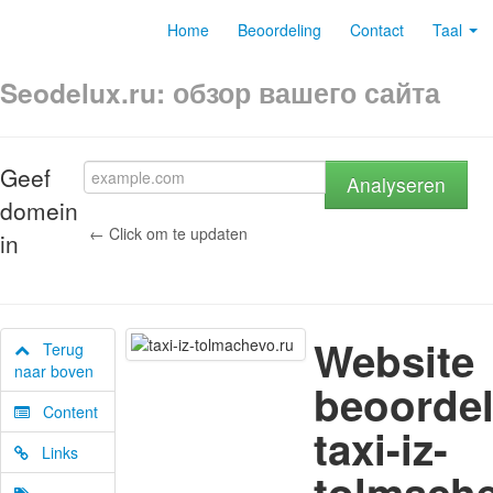
Home
Beoordeling
Contact
Taal
Seodelux.ru: обзор вашего сайта
Geef
Analyseren
domein
← Click om te updaten
in
Website
Terug
naar boven
beoordel
Content
taxi-iz-
Links
tolmache