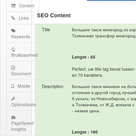
Content
SEO Content
Links
Title
Большое такси межгород из аэ
Толмачево трансфер межгород
Keywords
Bruikbaarheid
Lengte : 65
Perfect, uw title tag bevat tussen
Document
en 70 karakters.
Mobile
Description
Большое такси минивэн на бол
сстояния в другой город лучши
б уехать: из Новосибирска, с а
Optimalisatie
а Толмачева, от Ж.Д. вокзала с
- низкая цена.
PageSpeed
Insights
Lengte : 160