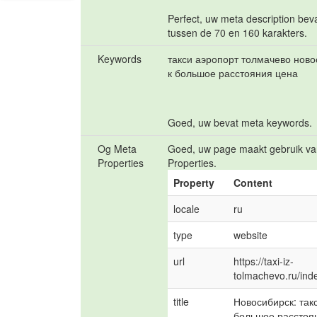
Perfect, uw meta description bev
tussen de 70 en 160 karakters.
Keywords
такси аэропорт толмачево нов
к большое расстояния цена
Goed, uw bevat meta keywords.
Og Meta
Goed, uw page maakt gebruik v
Properties
Properties.
Property
Content
locale
ru
type
website
url
https://taxi-iz-
tolmachevo.ru/ind
title
Новосибирск: такс
большое расстоя