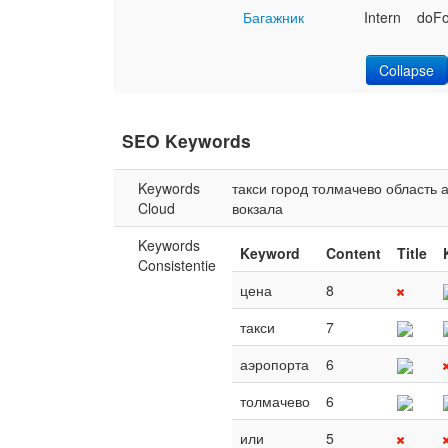
Багажник
Intern
doFo
Collapse
SEO Keywords
Keywords
такси
город
толмачево
область
Cloud
вокзала
Keywords
Keyword
Content
Title
Consistentie
цена
8
такси
7
аэропорта
6
толмачево
6
или
5