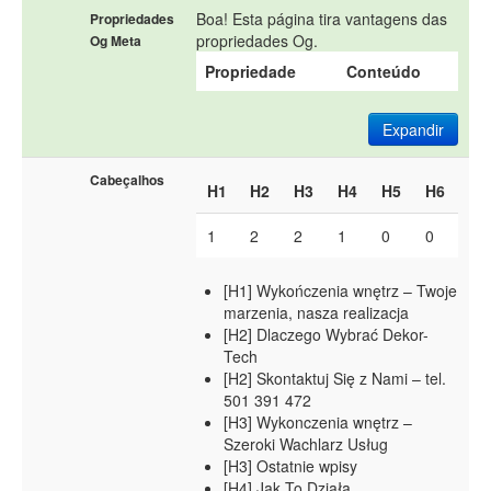
Boa! Esta página tira vantagens das
Propriedades
propriedades Og.
Og Meta
Propriedade
Conteúdo
Expandir
Cabeçalhos
H1
H2
H3
H4
H5
H6
1
2
2
1
0
0
[H1] Wykończenia wnętrz – Twoje
marzenia, nasza realizacja
[H2] Dlaczego Wybrać Dekor-
Tech
[H2] Skontaktuj Się z Nami – tel.
501 391 472
[H3] Wykonczenia wnętrz –
Szeroki Wachlarz Usług
[H3] Ostatnie wpisy
[H4] Jak To Działa