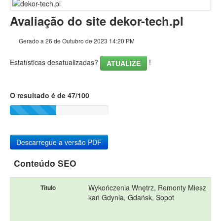
Conteúdo
Avaliação do site dekor-tech.pl
Ligações
Gerado a 26 de Outubro de 2023 14:20 PM
Palavras-chave
Estatísticas desatualizadas?
!
ATUALIZE
Usabilidade
O resultado é de 47/100
Documento
Dispositivos Móveis
Otimização
Descarregue a versão PDF
PageSpeed Insights
Conteúdo SEO
Wykończenia Wnętrz, Remonty Miesz
Título
kań Gdynia, Gdańsk, Sopot