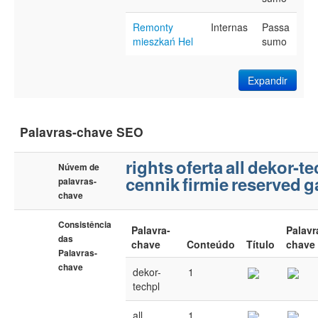
Remonty
Internas
Passa
mieszkań Hel
sumo
Expandir
Palavras-chave SEO
rights
oferta
all
dekor-te
Núvem de
cennik
firmie
reserved
g
palavras-
chave
Consistência
Palavra-
Palavr
das
chave
Conteúdo
Título
chave
Palavras-
chave
dekor-
1
techpl
all
1