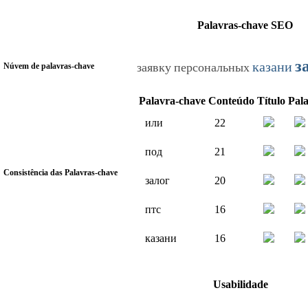
Palavras-chave SEO
з
казани
заявку
персональных
Núvem de palavras-chave
Palavra-chave
Conteúdo
Título
Pal
или
22
под
21
Consistência das Palavras-chave
залог
20
птс
16
казани
16
Usabilidade