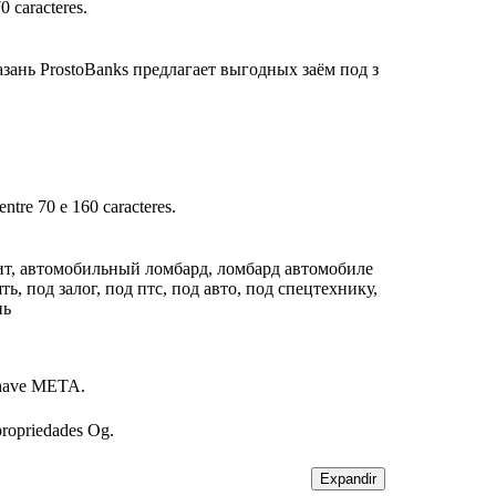
0 caracteres.
зань ProstoBanks предлагает выгодных заём под з
ntre 70 e 160 caracteres.
дит, автомобильный ломбард, ломбард автомобиле
ять, под залог, под птс, под авто, под спецтехнику,
нь
-chave META.
propriedades Og.
Expandir