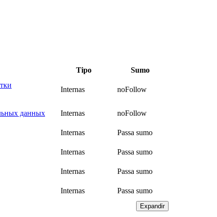
Tipo
Sumo
отки
Internas
noFollow
альных данных
Internas
noFollow
Internas
Passa sumo
Internas
Passa sumo
Internas
Passa sumo
Internas
Passa sumo
Expandir