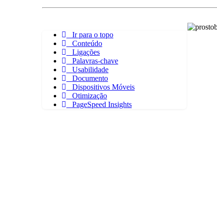
Ir para o topo
Conteúdo
Ligações
Palavras-chave
Usabilidade
Documento
Dispositivos Móveis
Otimização
PageSpeed Insights