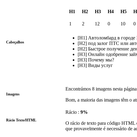
H1
H2
H3
H4
H5
H
1
2
12
0
10
0
[H1] Автоломбард в городе
Cabeçalhos
[H2] под залог ПТС или авт
[H2] Быстрое получение де
[H3] Онлайн одобрение зай
[H3] Почему мы?
[H3] Виды услуг
Encontrámos 8 imagens nesta página
Imagens
Bom, a maioria das imagens têm o at
Rácio :
9%
Rácio Texto/HTML
O rácio de texto para código HTML d
que provavelmente é necessário de a