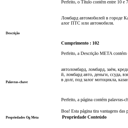
Perfeito, o Título contém entre 10 e 7
Ломбард автомобилей в городе Ка
алог ПТС или автомобиля.
Descrição
Cumprimento : 102
Perfeito, a Descrição META contém e
автоломбард, ломбард, заём, кре
й, ломбард авто, деньги, ссуда, вз
в долг, под залог мотоцикла, каза
Palavras-chave
Perfeito, a página contém palavras
Boa! Esta página tira vantagens das 
Propriedade
Conteúdo
Propriedades Og Meta