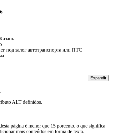
6
 Казань
о
нег под залог автотранспорта или ПТС
ма
Expandir
.
ributo ALT definidos.
esta página é menor que 15 porcento, o que significa
dicionar mais conteúdos em forma de texto.