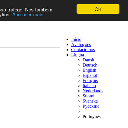
OK
osso tráfego. Nós também
ytics.
Aprender mais
Início
Avaliações
Contacte-nos
Língua
Dansk
Deutsch
English
Español
Français
Italiano
Nederlands
Suomi
Svenska
Русский
Português