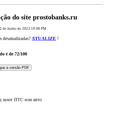
ção do site prostobanks.ru
02 de Junho de 2023 19:08 PM
as desatualizadas?
ATUALIZE
!
do é de 72/100
gue a versão PDF
д залог ПТС или авто