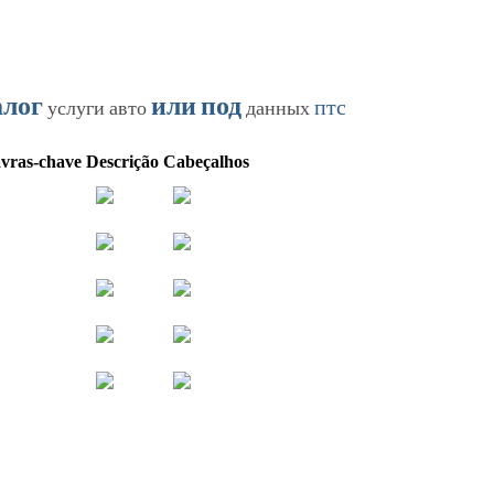
алог
или
под
птс
услуги
авто
данных
avras-chave
Descrição
Cabeçalhos