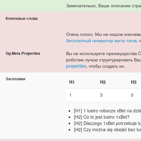
Замечательно, Ваше описание стра
Ключевые слова
Очень плохо. Мы не нашли ключевы
бесплатный генератор мета-тэгов
,
Вы не используете преимущества O
Og Meta Properties
роботам лучше структурировать Ва
properties
, чтобы создать их.
Заголовки
H1
H2
H3
1
3
0
[H1] 1 lustro robocze xBet na dzi
[H2] Co to jest lustro 1xBet?
[H2] Dlaczego 1xBet potrzebuje l
[H2] Czy można się obejść bez lu