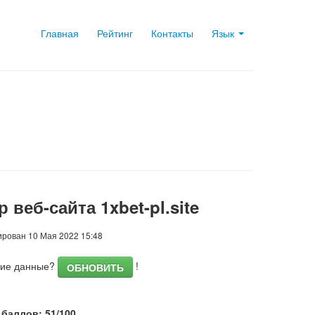
Главная
Рейтинг
Контакты
Язык
 веб-сайта 1xbet-pl.site
рован 10 Мая 2022 15:48
шие данные?
!
ОБНОВИТЬ
баллов: 51/100