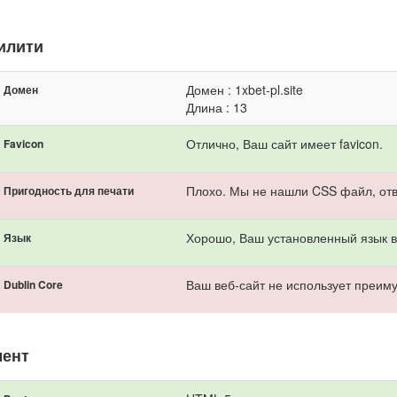
илити
Домен : 1xbet-pl.site
Домен
Длина : 13
Отлично, Ваш сайт имеет favicon.
Favicon
Плохо. Мы не нашли CSS файл, отв
Пригодность для печати
Хорошо, Ваш установленный язык ве
Язык
Ваш веб-сайт не использует преиму
Dublin Core
мент