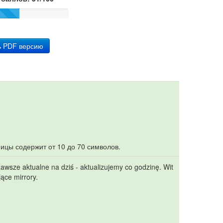
ь PDF версию
ицы содержит от 10 до 70 символов.
 zawsze aktualne na dziś - aktualizujemy co godzinę. Wit
ące mirrory.