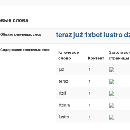
евые слова
teraz
już
1xbet
lustro
d
Облако ключевых слов
Содержание ключевых слов
Ключевое
Заголово
слово
Контент
страницы
już
1
teraz
1
dziś
1
działa
1
lustro
1