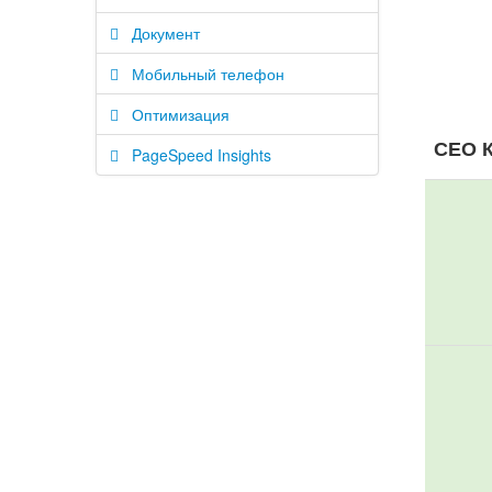
Документ
Мобильный телефон
Оптимизация
СЕО К
PageSpeed Insights