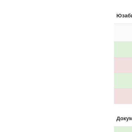
Юзаб
Доку