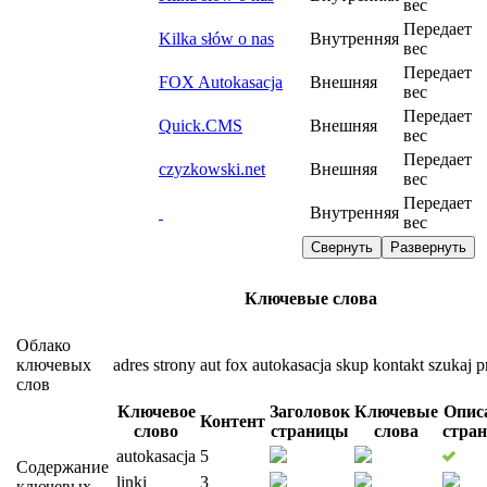
вес
Передает
Kilka słów o nas
Внутренняя
вес
Передает
FOX Autokasacja
Внешняя
вес
Передает
Quick.CMS
Внешняя
вес
Передает
czyzkowski.net
Внешняя
вес
Передает
Внутренняя
вес
Свернуть
Развернуть
Ключевые слова
Облако
ключевых
adres
strony
aut
fox
autokasacja
skup
kontakt
szukaj
p
слов
Ключевое
Заголовок
Ключевые
Опис
Контент
слово
страницы
слова
стра
autokasacja
5
Содержание
linki
3
ключевых