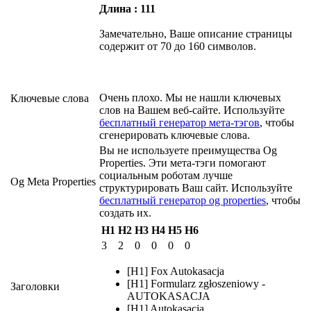
Длина : 111
Замечательно, Ваше описание страницы
содержит от 70 до 160 символов.
Очень плохо. Мы не нашли ключевых
Ключевые слова
слов на Вашем веб-сайте. Используйте
бесплатный генератор мета-тэгов
, чтобы
сгенерировать ключевые слова.
Вы не используете преимущества Og
Properties. Эти мета-тэги помогают
социальным роботам лучше
Og Meta Properties
структурировать Ваш сайт. Используйте
бесплатный генератор og properties
, чтобы
создать их.
H1
H2
H3
H4
H5
H6
3
2
0
0
0
0
[H1] Fox Autokasacja
[H1] Formularz zgłoszeniowy -
Заголовки
AUTOKASACJA
[H1] Autokasacja