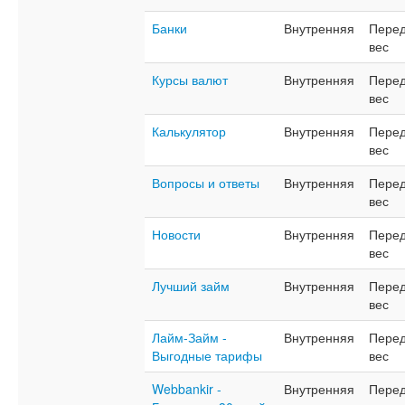
Банки
Внутренняя
Перед
вес
Курсы валют
Внутренняя
Перед
вес
Калькулятор
Внутренняя
Перед
вес
Вопросы и ответы
Внутренняя
Перед
вес
Новости
Внутренняя
Перед
вес
Лучший займ
Внутренняя
Перед
вес
Лайм-Займ -
Внутренняя
Перед
Выгодные тарифы
вес
Webbankir -
Внутренняя
Перед