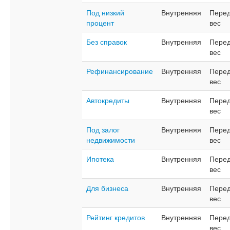
Под низкий
Внутренняя
Перед
процент
вес
Без справок
Внутренняя
Перед
вес
Рефинансирование
Внутренняя
Перед
вес
Автокредиты
Внутренняя
Перед
вес
Под залог
Внутренняя
Перед
недвижимости
вес
Ипотека
Внутренняя
Перед
вес
Для бизнеса
Внутренняя
Перед
вес
Рейтинг кредитов
Внутренняя
Перед
вес