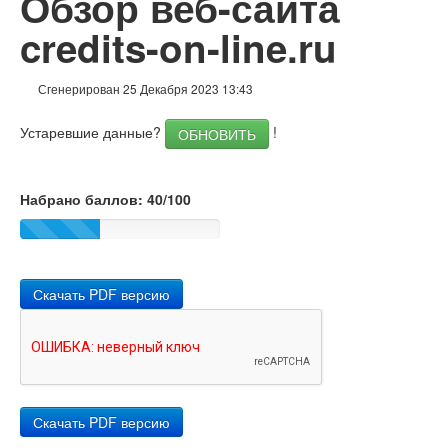
Обзор веб-сайта
Ссылки
credits-on-line.ru
Ключевые слова
Сгенерирован 25 Декабря 2023 13:43
Юзабилити
Устаревшие данные?
!
ОБНОВИТЬ
Документ
Мобильный телефон
Набрано баллов: 40/100
Оптимизация
PageSpeed Insights
Скачать PDF версию