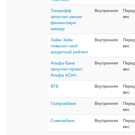
Тинькофф
Внутренняя
Перед
запустил умную
вес
финансовую
камеру
Лайм-Займ
Внутренняя
Перед
повысил свой
вес
кредитный рейтинг
Альфа-Банк
Внутренняя
Перед
запустил проект
вес
Альфа eCom
ВТБ
Внутренняя
Перед
вес
Газпромбанк
Внутренняя
Перед
вес
Совкомбанк
Внутренняя
Перед
вес