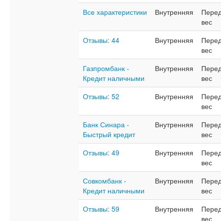
Все характеристики
Внутренняя
Перед
вес
Отзывы: 44
Внутренняя
Перед
вес
Газпромбанк -
Внутренняя
Перед
Кредит наличными
вес
Отзывы: 52
Внутренняя
Перед
вес
Банк Синара -
Внутренняя
Перед
Быстрый кредит
вес
Отзывы: 49
Внутренняя
Перед
вес
Совкомбанк -
Внутренняя
Перед
Кредит наличными
вес
Отзывы: 59
Внутренняя
Перед
вес