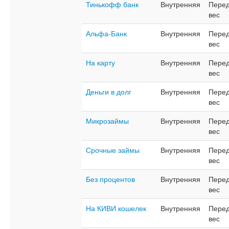
Тинькофф банк
Внутренняя
Перед
вес
Альфа-Банк
Внутренняя
Перед
вес
На карту
Внутренняя
Перед
вес
Деньги в долг
Внутренняя
Перед
вес
Микрозаймы
Внутренняя
Перед
вес
Срочные займы
Внутренняя
Перед
вес
Без процентов
Внутренняя
Перед
вес
На КИВИ кошелек
Внутренняя
Перед
вес