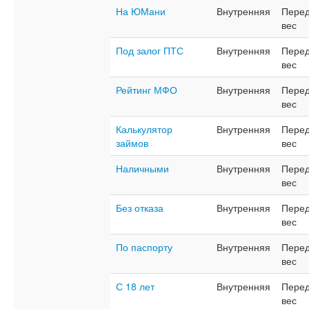
На ЮМани
Внутренняя
Перед
вес
Под залог ПТС
Внутренняя
Перед
вес
Рейтинг МФО
Внутренняя
Перед
вес
Калькулятор
Внутренняя
Перед
займов
вес
Наличными
Внутренняя
Перед
вес
Без отказа
Внутренняя
Перед
вес
По паспорту
Внутренняя
Перед
вес
С 18 лет
Внутренняя
Перед
вес