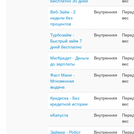
Бесплатно 30 дней
вес
Веб-Займ - 2
Внутренняя
Перед
недели без
вес
процентов
Турбозайм -
Внутренняя
Перед
Быстрый займ 7
вес
дней бесплатно
МигКредит - Деньги
Внутренняя
Перед
до зарплаты
вес
Фаст Мани -
Внутренняя
Перед
Мгновенная
вес
выдача
Кредиска - Без
Внутренняя
Перед
кредитной истории
вес
еКапуста
Внутренняя
Перед
вес
Займер - Робот
Внутренняя
Перед