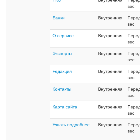
вес
Банки
Внутренняя
Перед
вес
О сервисе
Внутренняя
Перед
вес
Эксперты
Внутренняя
Перед
вес
Редакция
Внутренняя
Перед
вес
Контакты
Внутренняя
Перед
вес
Карта сайта
Внутренняя
Перед
вес
Узнать подробнее
Внутренняя
Перед
вес