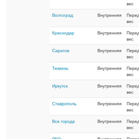
вес
Волгоград
Внутренняя
Перед
вес
Краснодар
Внутренняя
Перед
вес
Саратов
Внутренняя
Перед
вес
Тюмень
Внутренняя
Перед
вес
Иркутск
Внутренняя
Перед
вес
Ставрополь
Внутренняя
Перед
вес
Все города
Внутренняя
Перед
вес
РКО
Внутренняя
Перед