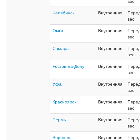
вес
Челябинск
Внутренняя
Перед
вес
Омск
Внутренняя
Перед
вес
Самара
Внутренняя
Перед
вес
Ростов-на-Дону
Внутренняя
Перед
вес
Уфа
Внутренняя
Перед
вес
Красноярск
Внутренняя
Перед
вес
Пермь
Внутренняя
Перед
вес
Воронеж
Внутренняя
Перед