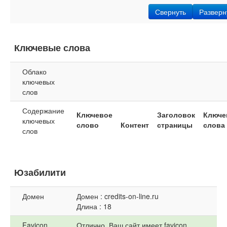
Свернуть
Разверн
Ключевые слова
Облако
ключевых
слов
Содержание
Ключевое
Заголовок
Ключе
ключевых
слово
Контент
страницы
слова
слов
Юзабилити
Домен
Домен : credits-on-line.ru
Длина : 18
Favicon
Отлично, Ваш сайт имеет favicon.