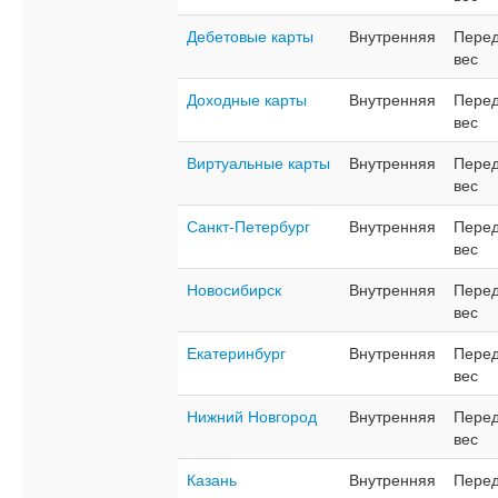
Дебетовые карты
Внутренняя
Перед
вес
Доходные карты
Внутренняя
Перед
вес
Виртуальные карты
Внутренняя
Перед
вес
Санкт-Петербург
Внутренняя
Перед
вес
Новосибирск
Внутренняя
Перед
вес
Екатеринбург
Внутренняя
Перед
вес
Нижний Новгород
Внутренняя
Перед
вес
Казань
Внутренняя
Перед