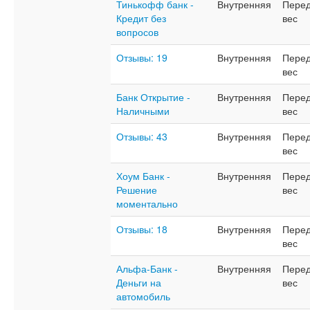
Тинькофф банк -
Внутренняя
Перед
Кредит без
вес
вопросов
Отзывы: 19
Внутренняя
Перед
вес
Банк Открытие -
Внутренняя
Перед
Наличными
вес
Отзывы: 43
Внутренняя
Перед
вес
Хоум Банк -
Внутренняя
Перед
Решение
вес
моментально
Отзывы: 18
Внутренняя
Перед
вес
Альфа-Банк -
Внутренняя
Перед
Деньги на
вес
автомобиль