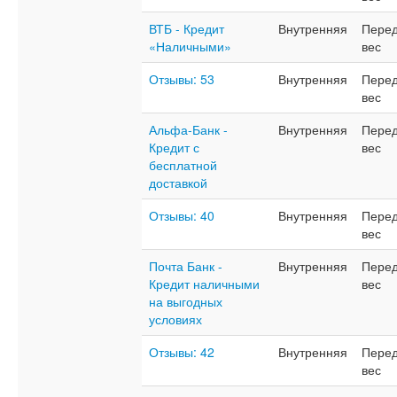
ВТБ - Кредит
Внутренняя
Перед
«Наличными»
вес
Отзывы: 53
Внутренняя
Перед
вес
Альфа-Банк -
Внутренняя
Перед
Кредит с
вес
бесплатной
доставкой
Отзывы: 40
Внутренняя
Перед
вес
Почта Банк -
Внутренняя
Перед
Кредит наличными
вес
на выгодных
условиях
Отзывы: 42
Внутренняя
Перед
вес