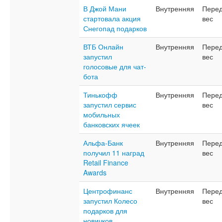
В Джой Мани
Внутренняя
Перед
стартовала акция
вес
Снегопад подарков
ВТБ Онлайн
Внутренняя
Перед
запустил
вес
голосовые для чат-
бота
Тинькофф
Внутренняя
Перед
запустил сервис
вес
мобильных
банковских ячеек
Альфа-Банк
Внутренняя
Перед
получил 11 наград
вес
Retail Finance
Awards
Центрофинанс
Внутренняя
Перед
запустил Колесо
вес
подарков для
новичков