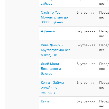
займов
вес
Cash To You -
Внутренняя
Перед
Моментально до
вес
30000 рублей
А Деньги
Внутренняя
Перед
вес
Вива Деньги -
Внутренняя
Перед
Круглосуточно без
вес
выходных
Джой Мани -
Внутренняя
Перед
Безопасно и
вес
быстро
Конга - Займы
Внутренняя
Перед
онлайн по
вес
паспорту
Квику
Внутренняя
Перед
вес