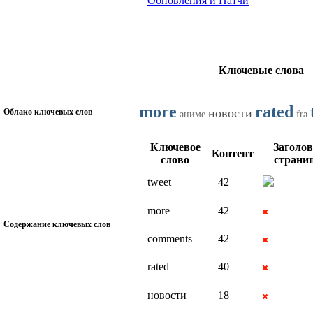
Обновления и Патчи
Ключевые слова
more
rated
новости
Облако ключевых слов
аниме
fra
Ключевое
Заголо
Контент
слово
страни
tweet
42
more
42
Содержание ключевых слов
comments
42
rated
40
новости
18