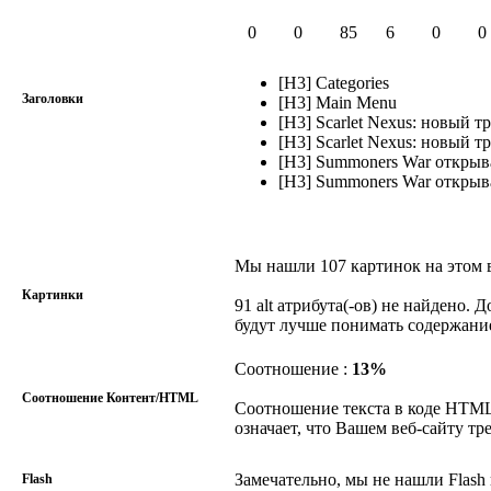
0
0
85
6
0
0
[H3] Categories
Заголовки
[H3] Main Menu
[H3] Scarlet Nexus: новый 
[H3] Scarlet Nexus: новый 
[H3] Summoners War открыв
[H3] Summoners War открыв
Мы нашли 107 картинок на этом в
Картинки
91 alt атрибута(-ов) не найдено.
будут лучше понимать содержани
Соотношение :
13%
Соотношение Контент/HTML
Соотношение текста в коде HTML
означает, что Вашем веб-сайту тр
Замечательно, мы не нашли Flash 
Flash