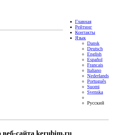
Главная
Рейтинг
Контакты
Язык
Dansk
Deutsch
English
Español
Français
Italiano
Nederlands
Português
Suomi
Svenska
Русский
 веб-сайта kerubim.ru