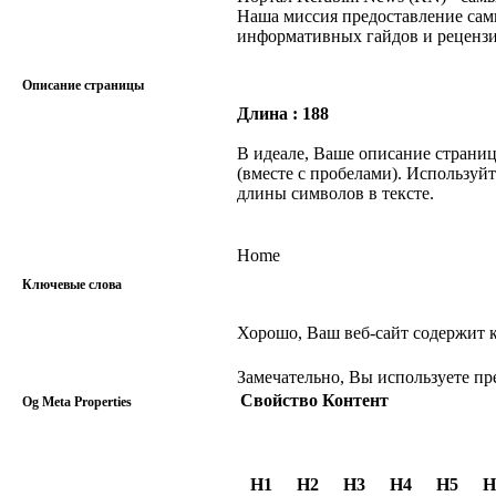
Наша миссия предоставление сам
информативных гайдов и рецензи
Описание страницы
Длина : 188
В идеале, Ваше описание страниц
(вместе с пробелами). Используй
длины символов в тексте.
Home
Ключевые слова
Хорошо, Ваш веб-сайт содержит 
Замечательно, Вы используете пре
Свойство
Контент
Og Meta Properties
H1
H2
H3
H4
H5
H