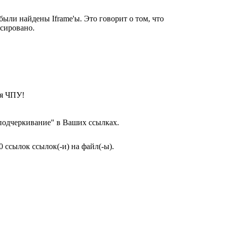
были найдены Iframe'ы. Это говорит о том, что
ксировано.
ся ЧПУ!
подчеркивание" в Ваших ссылках.
 ссылок ссылок(-и) на файл(-ы).