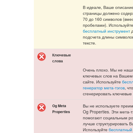
В идеале, Ваше описани
страницы должено содер
70 до 160 символов (вме
пробелами). Используйт
бесплатный инструмент
д
подсчета длины символо
тексте.
Ключевые
слова
Очень плохо. Мы не наш
ключевых слов на Вашем
сайте. Используйте
бесп
генератор мета-тэгов
, чт
сгенерировать ключевые 
Вы не используете преи
Og Meta
Og Properties. Эти мета-т
Properties
помогают социальным р
лучше структурировать В
Используйте
бесплатный