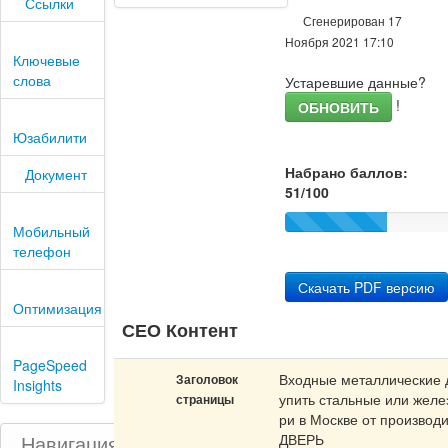
Ссылки
Сгенерирован 17
Ноября 2021 17:10
Ключевые
слова
Устаревшие данные?
!
ОБНОВИТЬ
Юзабилити
Набрано баллов:
Документ
51/100
Мобильный
телефон
Скачать PDF версию
Оптимизация
СЕО Контент
PageSpeed
Входные металлические д
Заголовок
Insights
упить стальные или желе
страницы
ри в Москве от производ
Навигация
ДВЕРЬ