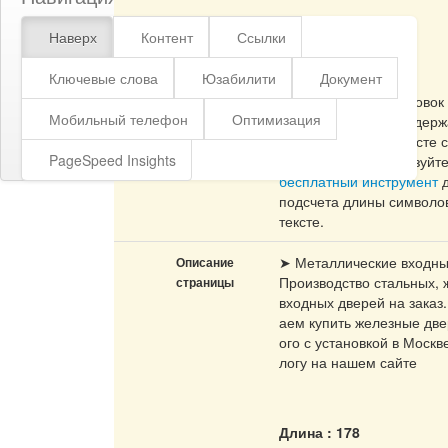
Наверх
Контент
Ссылки
Длина : 98
Ключевые слова
Юзабилити
Документ
В идеале, Ваш заголовок
Мобильный телефон
Оптимизация
страницы должен содержа
до 70 символов (вместе 
PageSpeed Insights
пробелами). Используйт
бесплатный инструмент
д
подсчета длины символо
тексте.
➤ Металлические входны
Описание
Производство стальных,
страницы
входных дверей на заказ
аем купить железные дв
ого с установкой в Москв
логу на нашем сайте
Длина : 178