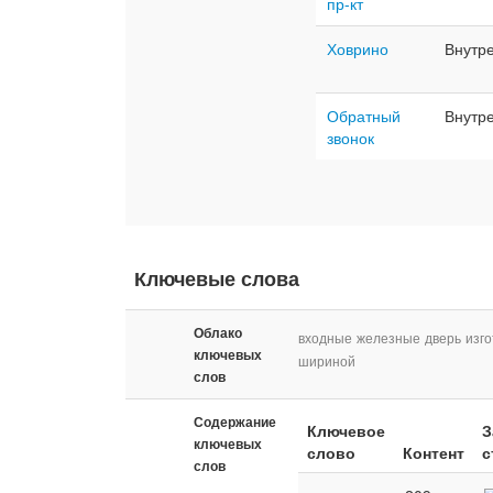
пр-кт
Ховрино
Внутр
Обратный
Внутр
звонок
Ключевые слова
Облако
входные
железные
дверь
изг
ключевых
шириной
слов
Содержание
Ключевое
З
ключевых
слово
Контент
с
слов