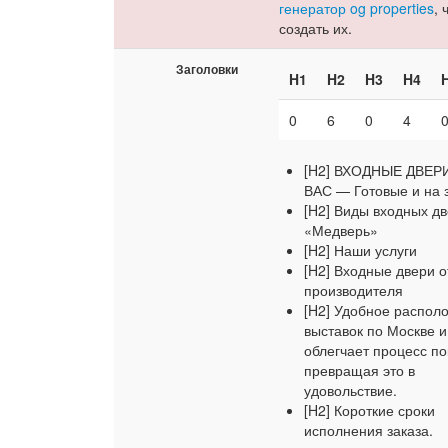
генератор og properties
, 
создать их.
Заголовки
H1
H2
H3
H4
0
6
0
4
[H2] ВХОДНЫЕ ДВЕР
ВАС — Готовые и на з
[H2] Виды входных дв
«Медверь»
[H2] Наши услуги
[H2] Входные двери о
производителя
[H2] Удобное распол
выставок по Москве и
облегчает процесс по
превращая это в
удовольствие.
[H2] Короткие сроки
исполнения заказа.