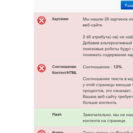
Раз
Мы нашли 26 картинок н
Картинки
веб-сайте.
2 alt атрибута(-ов) не на
Добавив альтернативный 
поисковые роботы будут
понимать содержание ка
Соотношение :
13%
Соотношение
Контент/HTML
Соотношение текста в к
у этой страницы меньше 
процентов, это означает,
Вашем веб-сайту требуе
больше контента.
Замечательно, мы не на
Flash
контента на странице.
Очень плохо, на Вашей 
Iframe