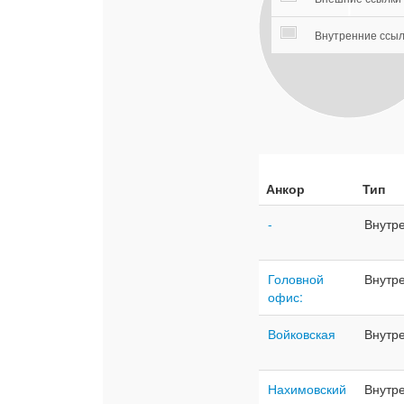
Внутренние ссыл
Анкор
Тип
-
Внутр
Головной
Внутр
офис:
Войковская
Внутр
Нахимовский
Внутр