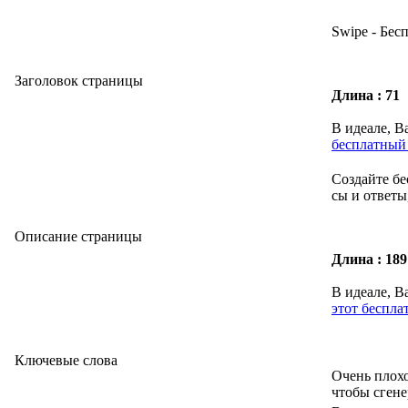
Swipe - Бес
Заголовок страницы
Длина : 71
В идеале, В
бесплатный
Создайте бе
сы и ответы
Описание страницы
Длина : 189
В идеале, В
этот беспл
Ключевые слова
Очень плох
чтобы сгене