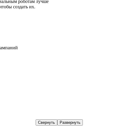
циальным роботам лучше
 чтобы создать их.
кампаний
Свернуть
Развернуть