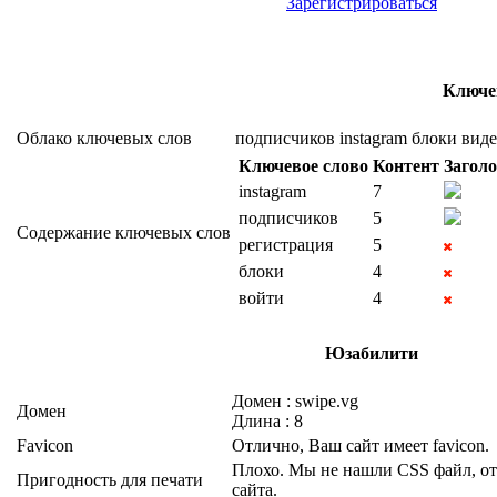
Зарегистрироваться
Ключе
Облако ключевых слов
подписчиков
instagram
блоки
виде
Ключевое слово
Контент
Загол
instagram
7
подписчиков
5
Содержание ключевых слов
регистрация
5
блоки
4
войти
4
Юзабилити
Домен : swipe.vg
Домен
Длина : 8
Favicon
Отлично, Ваш сайт имеет favicon.
Плохо. Мы не нашли CSS файл, от
Пригодность для печати
сайта.