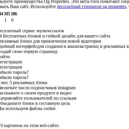
ьзуете преимущества Og Properties. Эти мета-тэги помогают со
вать Ваш сайт. Используйте
бесплатный генератор og properties
,
H4
H5
H6
1
0
Бесплатный сервис мультиссылок
14 Бесплатных блоков и гибкий дизайн для вашего сайта
Рекламные блоки для привлечения новой аудитории
Удобный интерфейсдля создания и анализастраниц и рекламных 
Создай свою первую страницу
Войти
Регистрация
Регистрация
Забыли пароль?
Забыли пароль?
Плюс 3 рекламных блока
величьте число подписчиков instagram
асскажите о своем продукте в видео
Направляйте пользователей по ссылкам
Объедините блоки в составную цель
Мы используем файлы cookie
 картинок на этом веб-сайте.