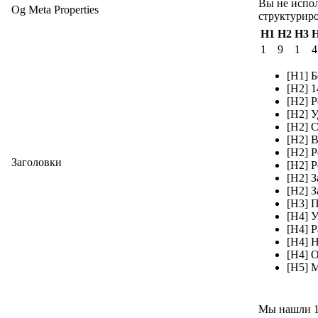
Вы не испол
Og Meta Properties
структуриро
H1
H2
H3
1
9
1
4
[H1] 
[H2] 
[H2] 
[H2] 
[H2] 
[H2] 
[H2] 
Заголовки
[H2] 
[H2] 
[H2] 
[H3] 
[H4] У
[H4] Р
[H4] 
[H4] 
[H5] 
Мы нашли 10