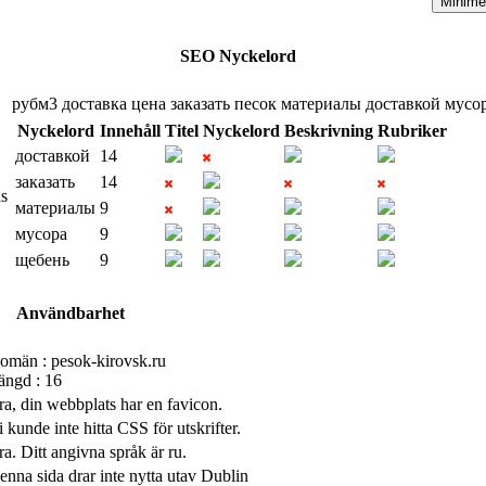
Minime
SEO Nyckelord
рубм3
доставка
цена
заказать
песок
материалы
доставкой
мусо
Nyckelord
Innehåll
Titel
Nyckelord
Beskrivning
Rubriker
доставкой
14
заказать
14
s
материалы
9
мусора
9
щебень
9
Användbarhet
omän : pesok-kirovsk.ru
ängd : 16
ra, din webbplats har en favicon.
 kunde inte hitta CSS för utskrifter.
ra. Ditt angivna språk är ru.
enna sida drar inte nytta utav Dublin