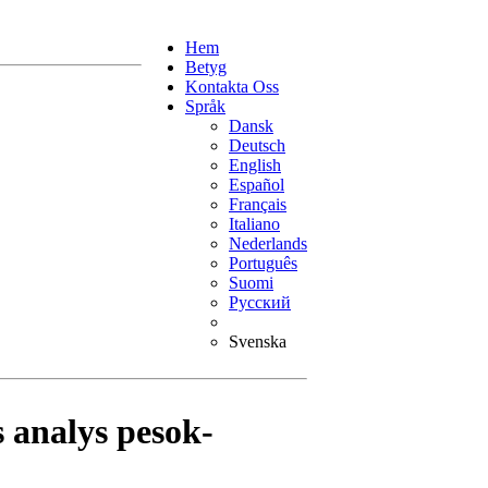
Hem
Betyg
Kontakta Oss
Språk
Dansk
Deutsch
English
Español
Français
Italiano
Nederlands
Português
Suomi
Русский
Svenska
 analys pesok-
u