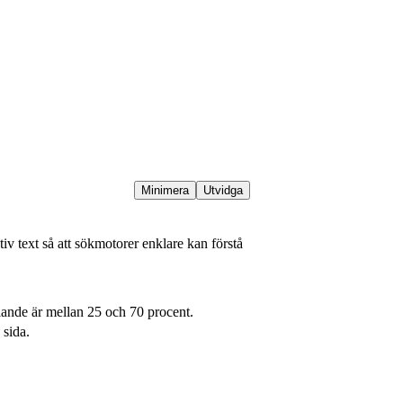
Minimera
Utvidga
ativ text så att sökmotorer enklare kan förstå
lande är mellan 25 och 70 procent.
 sida.