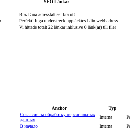
SEO Länkar
Bra. Dina adressfält ser bra ut!
n
Perfekt! Inga understreck upptäcktes i din webbadress.
Vi hittade totalt 22 länkar inklusive 0 länk(ar) till filer
Anchor
Typ
Согласие на обработку персональных
Interna
P
данных
В начало
Interna
P