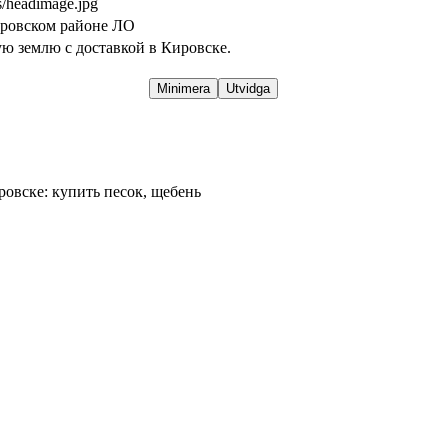
rs/headimage.jpg
ировском районе ЛО
ю землю с доставкой в Кировске. 
Minimera
Utvidga
ровске: купить песок, щебень