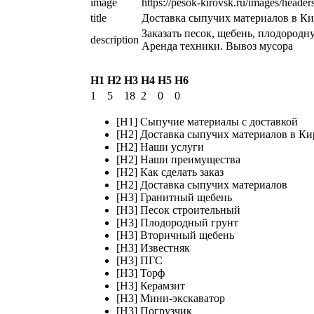
image
https://pesok-kirovsk.ru/images/heade
title
Доставка сыпучих материалов в К
Заказать песок, щебень, плодородну
description
Аренда техники. Вывоз мусора
H1
H2
H3
H4
H5
H6
1
5
18
2
0
0
[H1] Сыпучие материалы с доставкой
[H2] Доставка сыпучих материалов в Ки
[H2] Наши услуги
[H2] Наши преимущества
[H2] Как сделать заказ
[H2] Доставка сыпучих материалов
[H3] Гранитный щебень
[H3] Песок строительный
[H3] Плодородный грунт
[H3] Вторичный щебень
[H3] Известняк
[H3] ПГС
[H3] Торф
[H3] Керамзит
[H3] Мини-экскаватор
[H3] Погрузчик