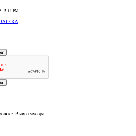
22 15:11 PM
DATERA
!
0
nen
ровске. Вывоз мусора