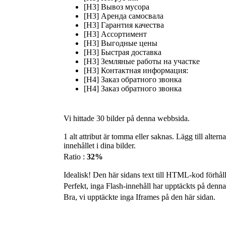
[H3] Вывоз мусора
[H3] Аренда самосвала
[H3] Гарантия качества
[H3] Ассортимент
[H3] Выгодные цены
[H3] Быстрая доставка
[H3] Земляные работы на участке
[H3] Контактная информация:
[H4] Заказ обратного звонка
[H4] Заказ обратного звонка
Vi hittade 30 bilder på denna webbsida.
1 alt attribut är tomma eller saknas. Lägg till altern
innehållet i dina bilder.
Ratio :
32%
Idealisk! Den här sidans text till HTML-kod förhål
Perfekt, inga Flash-innehåll har upptäckts på denna
Bra, vi upptäckte inga Iframes på den här sidan.