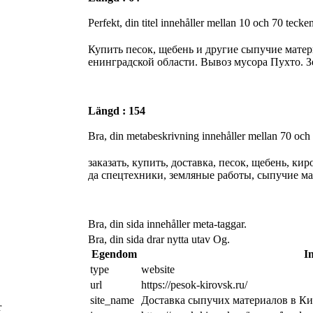
Perfekt, din titel innehåller mellan 10 och 70 tecken
Купить песок, щебень и другие сыпучие матер
енинградской области. Вывоз мусора Пухто. 
Längd : 154
Bra, din metabeskrivning innehåller mellan 70 och
заказать, купить, доставка, песок, щебень, кир
да спецтехники, земляные работы, сыпучие м
Bra, din sida innehåller meta-taggar.
Bra, din sida drar nytta utav Og.
Egendom
I
type
website
url
https://pesok-kirovsk.ru/
site_name
Доставка сыпучих материалов в К
r