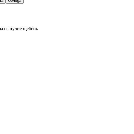
ra
Utvidga
ра
сыпучие
щебень