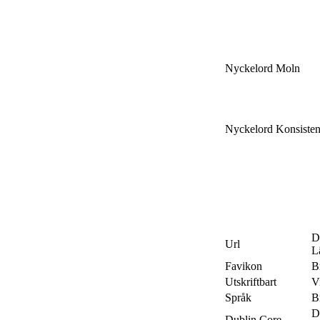
Nyckelord Moln
Nyckelord Konsisten
D
Url
L
Favikon
B
Utskriftbart
Vi
Språk
B
D
Dublin Core