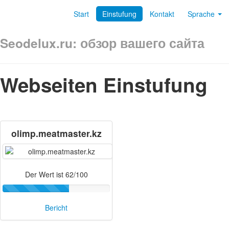
Start
Einstufung
Kontakt
Sprache
Seodelux.ru: обзор вашего сайта
Webseiten Einstufung
olimp.meatmaster.kz
Der Wert ist 62/100
Bericht