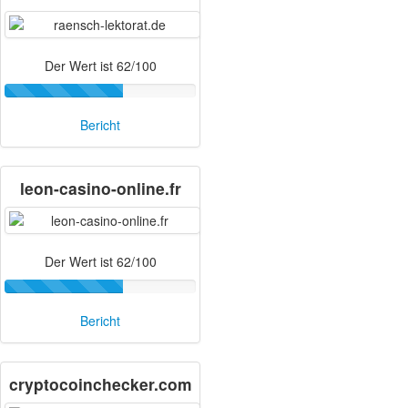
Der Wert ist 62/100
Bericht
leon-casino-online.fr
Der Wert ist 62/100
Bericht
cryptocoinchecker.com