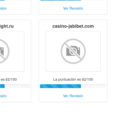
isión
Ver Revisión
ight.ru
casino-jabibet.com
 es 62/100
La puntuación es 62/100
isión
Ver Revisión