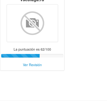
La puntuación es 62/100
Ver Revisión