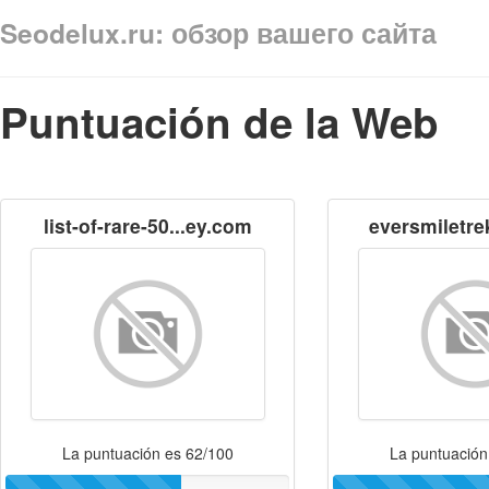
Seodelux.ru: обзор вашего сайта
Puntuación de la Web
list-of-rare-50...ey.com
eversmiletr
La puntuación es 62/100
La puntuación