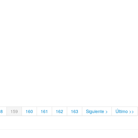
58
159
160
161
162
163
Siguiente >
Último >>