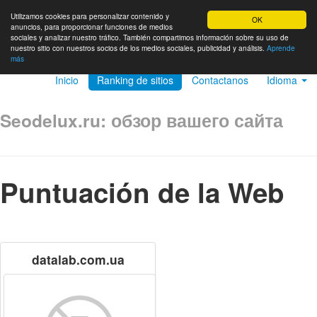
Utilizamos cookies para personalizar contenido y
OK
anuncios, para proporcionar funciones de medios
sociales y analizar nuestro tráfico. También compartimos información sobre su uso de
nuestro sitio con nuestros socios de los medios sociales, publicidad y análisis.
Aprende
más
Inicio
Ranking de sitios
Contactanos
Idioma
Seodelux.ru: обзор вашего сайта
Puntuación de la Web
datalab.com.ua