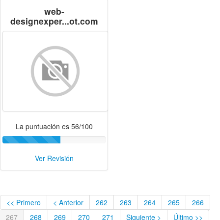
web-
designexper...ot.com
La puntuación es 56/100
Ver Revisión
<< Primero
< Anterior
262
263
264
265
266
267
268
269
270
271
Siguiente >
Último >>