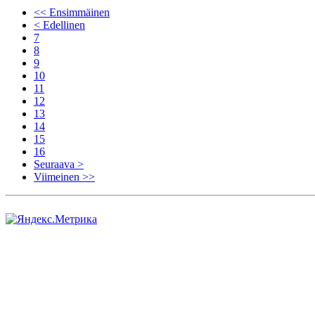
<< Ensimmäinen
< Edellinen
7
8
9
10
11
12
13
14
15
16
Seuraava >
Viimeinen >>