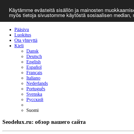
Käytämme evästeitä sisällön ja mainosten muokkaamisee
myös tietoja sivustomme käytöstä sosiaalisen median
Pääsivu
Luokitus
Ota yhteyttä
Kieli
Dansk
Deutsch
English
Español
Français
Italiano
Nederlands
Português
Svenska
Русский
Suomi
Seodelux.ru: обзор вашего сайта