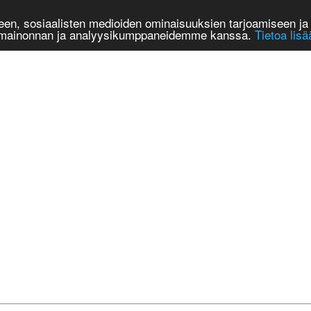
n, sosiaalisten medioiden ominaisuuksien tarjoamiseen ja 
, mainonnan ja analyysikumppaneidemme kanssa.
Tietoa lisä