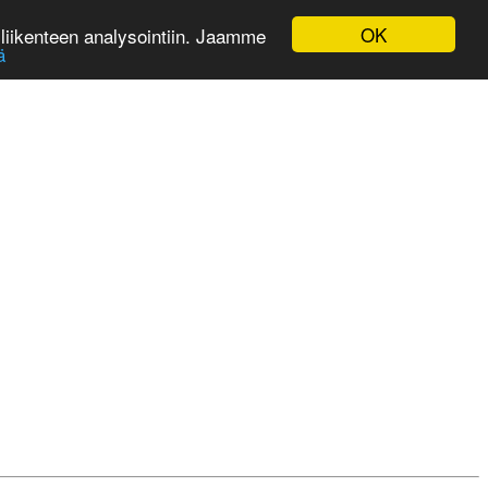
OK
liikenteen analysointiin. Jaamme
ä