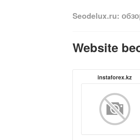
Seodelux.ru: обз
Website be
instaforex.kz