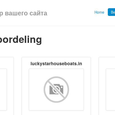
ор вашего сайта
Home
Be
oordeling
luckystarhouseboats.in