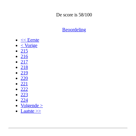
De score is 58/100
Beoordeling
<< Eerste
< Vorige
215
216
217
218
219
220
221
222
223
224
Volgende >
Laatste >>