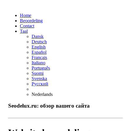
Home
Beoordeling
Contact
Taal
Dansk
Deutsch
English
Español
Français
Italiano
Português
Suomi
Svenska
Русский
Nederlands
Seodelux.ru: обзор вашего сайта