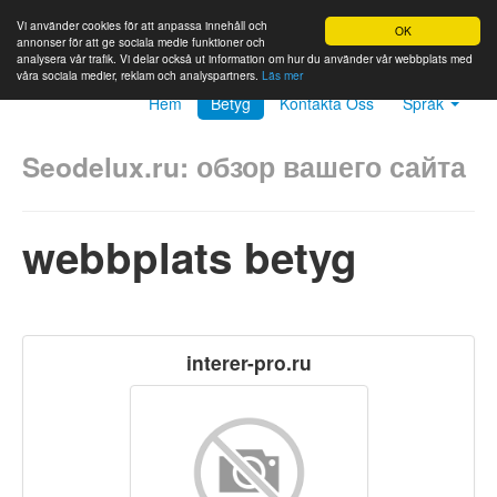
Vi använder cookies för att anpassa innehåll och
OK
annonser för att ge sociala medie funktioner och
analysera vår trafik. Vi delar också ut information om hur du använder vår webbplats med
våra sociala medier, reklam och analyspartners.
Läs mer
Hem
Betyg
Kontakta Oss
Språk
Seodelux.ru: обзор вашего сайта
webbplats betyg
interer-pro.ru